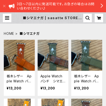
3日～7日以内に発送可能です。お急ぎの場合はお問
い合わせください♪
■シマエナガ | sasatte STORE|さ
さってストア
HOME
■シマエナガ
栃木レザー Ap
Apple Watch
栃木レザー Ap
ple Watch バン
バンド シマエ
ple Watch バン
ド シマエナ
ナガ グリーン
ド シマエナ
¥13,200
¥13,200
¥13,200
ガ レッドブラウ
× ブラウン タ
ガ グリーン
ン アップルウォ
ータンチェック
Green アップ
ッチバンド 時
アップルウォッチ
ルウォッチバン
計ベルト Appl
バンド 時計ベ
ド 時計ベル