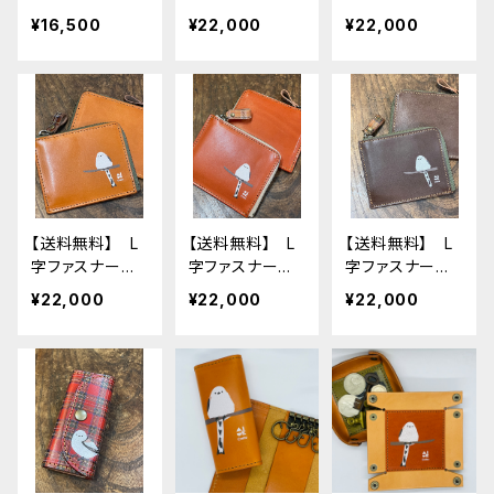
ガ Camel キ
布 ブラウン
布 グリーン
¥16,500
¥22,000
¥22,000
ャメル しまえ
シマエナガ 財
シマエナガ 財
なが
布 Brown し
布 GREEN し
まえなが 栃木
まえなが 栃木
レザー
レザー
【送料無料】 L
【送料無料】 L
【送料無料】 L
字ファスナー財
字ファスナー財
字ファスナー財
布 キャメル
布 レッドブラウ
布 ダークブ
¥22,000
¥22,000
¥22,000
シマエナガ
ン シマエナ
ラウン シマエ
財布 Camel
ガ 財布 Red
ナガ 財布 Da
しまえなが 栃
Brown しまえ
rkBrown しま
木レザー
なが 栃木レザ
えなが 栃木レ
ー
ザー