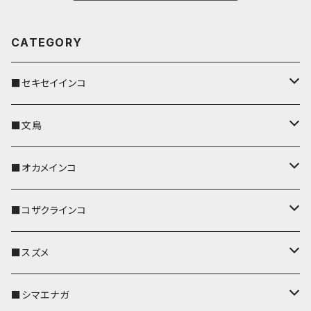
CATEGORY
■セキセイインコ
キーカバー
■文鳥
キーホルダー
キーカバー
■オカメインコ
パスケース
キーホルダー
キーカバー
■コザクラインコ
リール付きストラップ
パスケース
キーホルダー
キーカバー
■スズメ
リールのみ
IDカードホルダー
リール付きストラップ
パスケース
キーホルダー
キーカバー
■シマエナガ