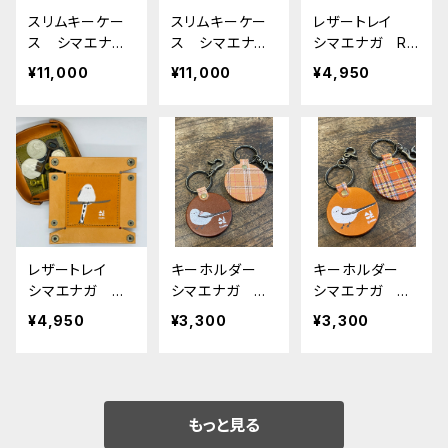
スリムキーケー
スリムキーケー
レザートレイ
ス シマエナ
ス シマエナ
シマエナガ Re
ガ レッド タ
ガ キャメル C
dBrown レッ
¥11,000
¥11,000
¥4,950
ータンチェック
AMEL 栃木レ
ドブラウン 栃
ロイヤルスチュ
ザー しまえな
木レザー
アート 栃木レ
が
ザー しまえな
が
レザートレイ
キーホルダー
キーホルダー
シマエナガ キ
シマエナガ ブ
シマエナガ 横
ャメル Camel
ラウン （ ベー
向き キャメ
¥4,950
¥3,300
¥3,300
栃木レザー si
ジュ タータン
ル （ レッドブ
maenaga
チェック ）栃木
ラウン タータ
レザー しまえ
ンチェック ）
なが
栃木レザー し
まえなが
もっと見る