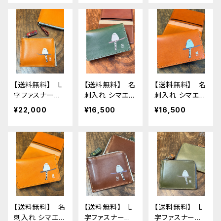
アップルウォッチ
ン 栃木レザ
が Brown
バンド 時計ベ
ー しまえな
ルト AppleWa
が Brown
tch 対応 バン
ド シリーズ9
SE2023 8 SE2
7 6 SE 5 4 3 2
1に対応
【送料無料】 L
【送料無料】 名
【送料無料】 名
字ファスナー財
刺入れ シマエナ
刺入れ シマエナ
布 シマエナ
ガ ダークグリ
ガ レッドブラウ
¥22,000
¥16,500
¥16,500
ガ Camel キ
ーン darkgre
ン RedBrown
ャメル 財布
en 栃木レザ
栃木レザー
しまえなが 栃
ー しまえなが
しまえなが
木レザー
【送料無料】 名
【送料無料】 L
【送料無料】 L
刺入れ シマエナ
字ファスナー財
字ファスナー財