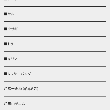
リールのみ
靴下・ミニタオル
その他
靴下・ミニタオル
ペンホルダー
財布
AppleWatchバンド
ペットボトルホルダー
メガネケース
ペットボトルホルダー
財布
■サル
ストラップ付
その他
その他
靴下・ミニタオル
その他
財布
その他
財布
キーケース
Apple Watchバンド
■ウサギ
財布
リール付きストラップ
ペンホルダー
■トラ
リールのみ
その他
AppleWatchバンド
■キリン
ストラップ付
L字ファスナー財布
■レッサーパンダ
その他
〇富士金梅（帆布8号）
〇岡山デニム