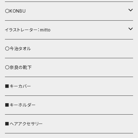
〇KONBU
ショルダーバッグ
イラストレーター：mitto
あずまバッグ
シマエナガ
〇今治タオル
トートバッグ（L）
ハシビロコウ
〇奈良の靴下
バッグインバッグ
オカメインコ
■キーカバー
歌うオカメちゃん
セキセイインコ
■キーホルダー
おかめ３兄弟
文鳥
■ヘアアクセサリー