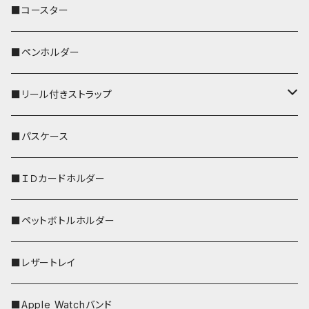
ぽわん
鹿
■コースター
ペンギン
■ペンホルダー
■リール付きストラップ
リールのみ
■パスケース
ストラップ付
■ＩＤカードホルダー
■ペットボトルホルダー
■レザートレイ
■Apple Watchバンド