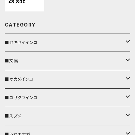
¥8,800
メ タータンチェ
ック 栃木レザ
ー
CATEGORY
■セキセイインコ
キーカバー
■文鳥
キーホルダー
キーカバー
■オカメインコ
パスケース
キーホルダー
キーカバー
■コザクラインコ
リール付きストラップ
パスケース
キーホルダー
キーカバー
■スズメ
リールのみ
IDカードホルダー
リール付きストラップ
パスケース
キーホルダー
キーカバー
■シマエナガ