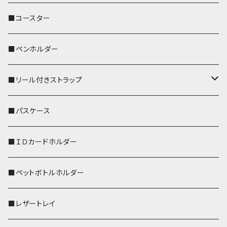
ぽわん
鹿
■コースター
ペンギン
■ペンホルダー
■リール付きストラップ
リールのみ
■パスケース
ストラップ付
■ＩＤカードホルダー
■ペットボトルホルダー
■レザートレイ