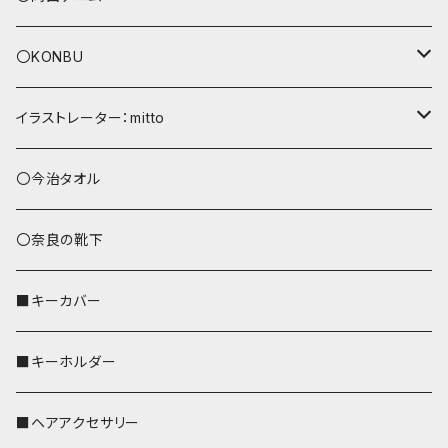
〇KONBU
ショルダーバッグ
イラストレーター：mitto
あずまバッグ
シマエナガ
〇今治タオル
トートバッグ（L）
ハシビロコウ
〇奈良の靴下
バッグインバッグ
オカメインコ
■キーカバー
歌うオカメちゃん
セキセイインコ
■キーホルダー
おかめ３兄弟
文鳥
■ヘアアクセサリー