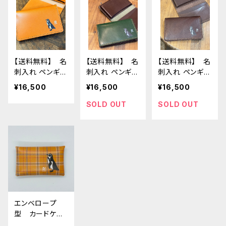
ン penguin
ン penguin
イ ペンギン p
enguin
【送料無料】 名
【送料無料】 名
【送料無料】 名
刺入れ ペンギ
刺入れ ペンギ
刺入れ ペンギ
ン キャメル C
ン Green グ
ン DarkBrow
¥16,500
¥16,500
¥16,500
AMEL ぺんぎ
リーン ぺんぎ
n ダークブラウ
ん 栃木レザー
ん 栃木レザー
ン ぺんぎん
SOLD OUT
SOLD OUT
mitto
栃木レザー
エンベロープ
型 カードケー
ス ペンギン ヌ