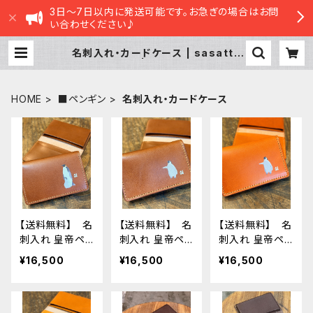
3日～7日以内に発送可能です。お急ぎの場合はお問
い合わせください♪
名刺入れ・カードケース | sasatte
STORE|ささってストア
HOME
■ペンギン
名刺入れ・カードケース
【送料無料】 名
【送料無料】 名
【送料無料】 名
刺入れ 皇帝ペン
刺入れ 皇帝ペン
刺入れ 皇帝ペン
ギン 親子 ブ
ギン ひな ブ
ギン ひな レ
¥16,500
¥16,500
¥16,500
ラウン Brown
ラウン Brown
ッドブラウン R
栃木レザー
栃木レザー
edBrown 栃
エンペラー コ
エンペラー コ
木レザー エン
ウテイ ペンギ
ウテイ ペンギ
ペラー コウテ