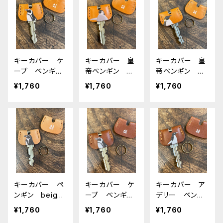
レザー
キーカバー ケ
キーカバー 皇
キーカバー 皇
ープ ペンギ
帝ペンギン ヒ
帝ペンギン エ
ン CAMEL キ
ナ エンペラ
ンペラー ペン
¥1,760
¥1,760
¥1,760
ャメル 栃木レ
ー ヒナペン
ギン CAMEL
ザー
ペンギン CAM
キャメル 栃木
EL キャメル
レザー
栃木レザー
キーカバー ペ
キーカバー ケ
キーカバー ア
ンギン beige
ープ ペンギ
デリー ペンギ
ベージュ ぺ
ン ブラウン B
ン ブラウン B
¥1,760
¥1,760
¥1,760
んぎん 栃木レ
rown 栃木レ
rown 栃木レ