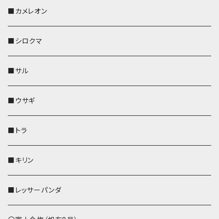
KONBU
その他
靴下・ミニタオル
スマホケース
靴下・ミニタオル
レザートレイ
AppleWatchバンド
ペットボトルホルダー
キーケース
ペンホルダー
名刺入れ
メガネケース
メガネケース
■カメレオン
その他
財布
財布
財布
ペットボトルホルダー
AppleWatchバンド
名刺入れ・カードケース
IDカードケース
AppleWatchバンド
リール付きストラップ
名刺入れ
■シロクマ
リールのみ
靴下・ミニタオル
その他
靴下・ミニタオル
ペンホルダー
財布
AppleWatchバンド
ペットボトルホルダー
メガネケース
ペットボトルホルダー
財布
■サル
ストラップ付
その他
その他
靴下・ミニタオル
その他
財布
その他
財布
キーケース
Apple Watchバンド
■ウサギ
財布
リール付きストラップ
ペンホルダー
■トラ
リールのみ
その他
AppleWatchバンド
■キリン
ストラップ付
L字ファスナー財布
■レッサーパンダ