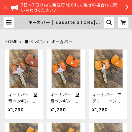
3日～7日以内に発送可能です。お急ぎの場合はお問
い合わせください♪
キーカバー | sasatte STORE|ささ
ってストア
HOME
■ペンギン
キーカバー
キーカバー 皇
キーカバー 皇
キーカバー ア
帝ペンギン ヒ
帝ペンギン ヒ
デリー ペンギ
ナ エンペラ
ナ エンペラ
ン CAMEL キ
¥1,760
¥1,760
¥1,760
ー ヒナペン
ー ヒナペン
ャメル 栃木レ
ペンギン Brow
ペンギン Red
ザー
n ブラウン 栃
Brown レッド
木レザー
ブラウン 栃木