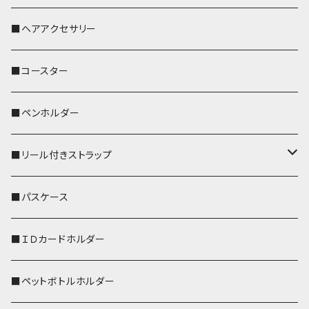
おかめ３兄弟
文鳥
■ヘアアクセサリー
ぽわん
鹿
■コースター
ペンギン
■ペンホルダー
■リール付きストラップ
リールのみ
■パスケース
ストラップ付
■ＩＤカードホルダー
■ペットボトルホルダー