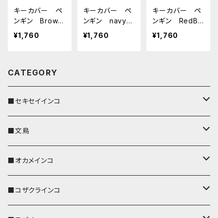
キーカバー ペ
キーカバー ペ
キーカバー ペ
ンギン Brown
ンギン navy
ンギン RedBr
ブラウン ぺ
ネイビー ぺん
own レッドブ
¥1,760
¥1,760
¥1,760
んぎん 栃木レ
ぎん 栃木レザ
ラウン ぺんぎ
ザー
ー
ん 栃木レザ
ー
CATEGORY
■セキセイインコ
キーカバー
■文鳥
キーホルダー
キーカバー
■オカメインコ
パスケース
キーホルダー
キーカバー
■コザクラインコ