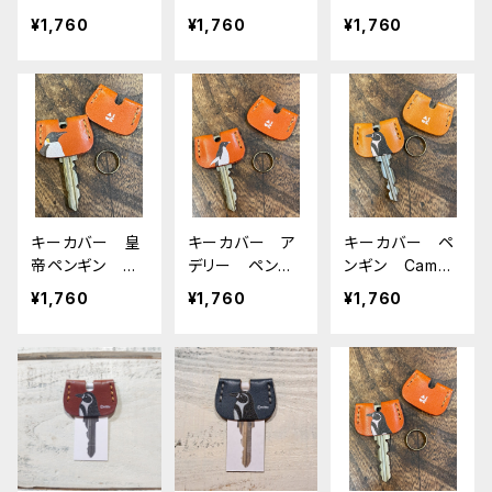
ナ エンペラ
グリーン ぺ
ンペラー ペン
¥1,760
¥1,760
¥1,760
ー ヒナペン
んぎん 栃木レ
ギン penguin
ペンギン ネイ
ザー
Brown ブラ
ビー 栃木レザ
ウン 栃木レザ
ー
ー
キーカバー 皇
キーカバー ア
キーカバー ペ
帝ペンギン エ
デリー ペンギ
ンギン Camel
ンペラー ペン
ン RedBrown
キャメル ぺ
¥1,760
¥1,760
¥1,760
ギン penguin
レッドブラウ
んぎん 栃木レ
RedBrown
ン 栃木レザー
ザー
レッドブラウン
栃木レザー