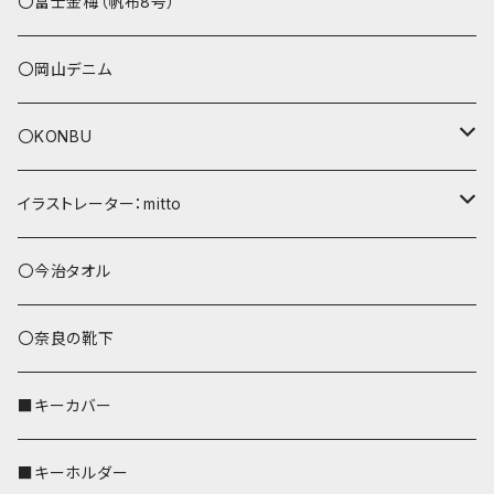
その他
〇富士金梅（帆布8号）
〇岡山デニム
〇KONBU
ショルダーバッグ
イラストレーター：mitto
あずまバッグ
シマエナガ
〇今治タオル
トートバッグ（L）
ハシビロコウ
〇奈良の靴下
バッグインバッグ
オカメインコ
■キーカバー
歌うオカメちゃん
セキセイインコ
■キーホルダー