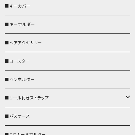
バッグインバッグ
オカメインコ
■キーカバー
歌うオカメちゃん
セキセイインコ
■キーホルダー
おかめ３兄弟
文鳥
■ヘアアクセサリー
ぽわん
鹿
■コースター
ペンギン
■ペンホルダー
■リール付きストラップ
リールのみ
■パスケース
ストラップ付
■ＩＤカードホルダー