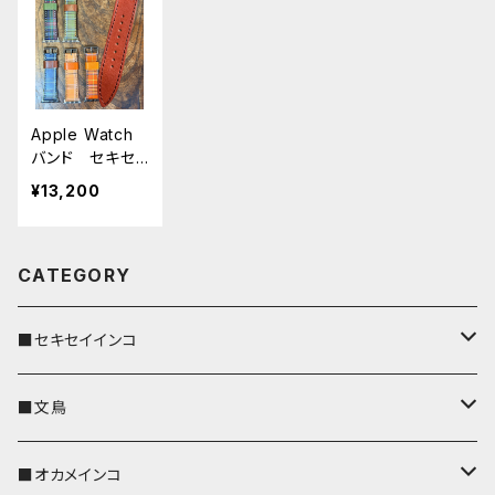
時計ベルト せ
ッチバンド 時
ト せきせいい
きせいいんこ A
計ベルト せき
んこ AppleWa
ppleWatch
せいいんこ Ap
tch 対応 バン
対応 バンド シ
pleWatch 対
ド シリーズ9
リーズ9 SE202
応 バンド シリ
SE2023 8 SE2
Apple Watch
3 8 SE2 7 6 S
ーズ9 SE2023
7 6 SE 5 4 3 2
バンド セキセ
E 5 4 3 2 1に対
8 SE2 7 6 SE
1に対応
イインコ モノト
応
5 4 3 2 1に対応
¥13,200
ーン ブラウ
ン × ネイビ
ー タータンチ
CATEGORY
ェック アップル
ウォッチバンド
時計ベルト せ
■セキセイインコ
きせいいんこ A
ppleWatch
対応 バンド シ
キーカバー
■文鳥
リーズ9 SE202
3 8 SE2 7 6 S
E 5 4 3 2 1に対
キーホルダー
キーカバー
■オカメインコ
応