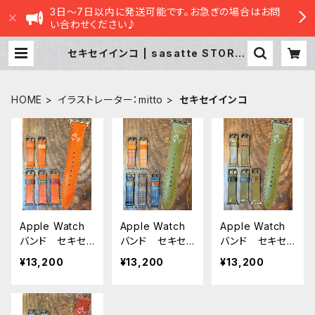
3日～7日以内に発送可能です。お急ぎの場合はお問
い合わせください♪
セキセイインコ | sasatte STORE|
ささってストア
HOME
イラストレーター：mitto
セキセイインコ
Apple Watch
Apple Watch
Apple Watch
バンド セキセ
バンド セキセ
バンド セキセ
イインコ モノト
イインコ モノト
イインコ モノト
¥13,200
¥13,200
¥13,200
ーン レッドブラ
ーン グリー
ーン グリー
ウン REDBRO
ン × タータン
ン GREEN ア
WN アップル
チェック GREE
ップルウォッチバ
ウォッチバンド
N アップルウォ
ンド 時計ベル