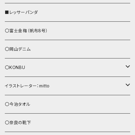
ストラップ付
L字ファスナー財布
■レッサーパンダ
その他
〇富士金梅（帆布8号）
〇岡山デニム
〇KONBU
ショルダーバッグ
イラストレーター：mitto
あずまバッグ
シマエナガ
〇今治タオル
トートバッグ（L）
ハシビロコウ
〇奈良の靴下