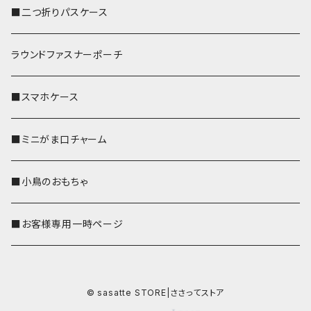
■二つ折りパスケース
ラウンドファスナーポーチ
■スマホケース
■ミニがま口チャーム
■小鳥のおもちゃ
■お客様専用一時ページ
© sasatte STORE|ささってストア