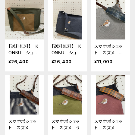
【送料無料】 K
【送料無料】 K
スマホポシェッ
ONBU ショル
ONBU ショル
ト スズメ グ
ダーバッグ ス
ダーバッグ ス
レー 帆布
¥26,400
¥26,400
¥11,000
ズメ カーキ
ズメ ブラッ
すずめ 雀
（ポケット：ベー
ク （ポケット：
ジュ）
ブラック）
スマホポシェッ
スマホポシェッ
スマホポシェッ
ト スズメ 岡
ト スズメ うぐ
ト スズメ あ
山デニム ヒッ
いす 帆布
ずき 帆布