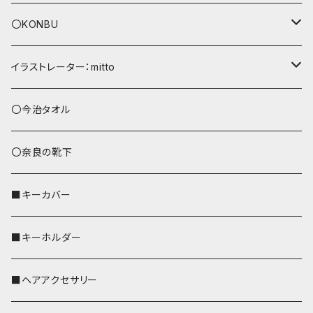
〇KONBU
ショルダーバッグ
イラストレーター：mitto
あずまバッグ
シマエナガ
〇今治タオル
トートバッグ（L）
ハシビロコウ
〇奈良の靴下
バッグインバッグ
オカメインコ
■キーカバー
歌うオカメちゃん
セキセイインコ
■キーホルダー
おかめ３兄弟
文鳥
■ヘアアクセサリー