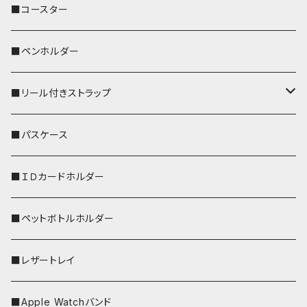
ぽわん
鹿
■コースター
ペンギン
■ペンホルダー
■リール付きストラップ
リールのみ
■パスケース
ストラップ付
■ＩＤカードホルダー
■ペットボトルホルダー
■レザートレイ
■Apple Watchバンド