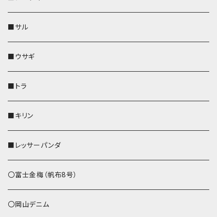
リールのみ
靴下・ミニタオル
その他
靴下・ミニタオル
ペンホルダー
財布
AppleWatchバンド
ペットボトルホルダー
メガネケース
ペットボトルホルダー
財布
■サル
ストラップ付
その他
その他
靴下・ミニタオル
その他
財布
その他
財布
キーケース
Apple Watchバンド
■ウサギ
財布
リール付きストラップ
ペンホルダー
■トラ
リールのみ
その他
AppleWatchバンド
■キリン
ストラップ付
L字ファスナー財布
■レッサーパンダ
その他
〇富士金梅（帆布8号）
〇岡山デニム