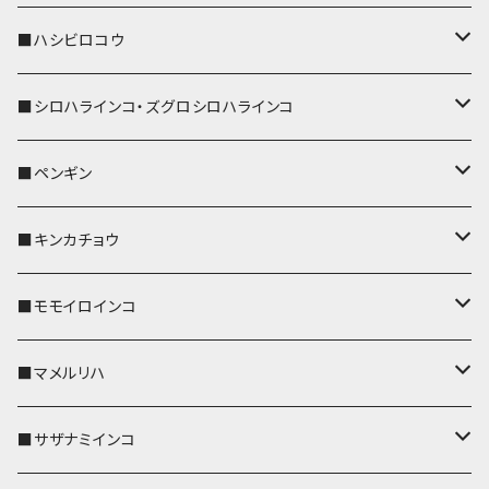
ストラップ付
リールのみ
キーケース
キーケース
IDカードホルダー
パスケース
キーホルダー
キーカバー
■ハシビロコウ
ストラップ付
名刺入れ・カードケース
名刺入れ・カードケース
リール付きストラップ
リール付きストラップ
パスケース
キーホルダー
キーカバー
■シロハラインコ・ズグロシロハラインコ
リールのみ
リールのみ
コインケース
メガネケース
キーケース
メガネケース
リール付きストラップ
パスケース
キーホルダー
キーカバー
■ペンギン
ストラップ付
ストラップ付
リールのみ
メガネケース
IDカードホルダー
名刺入れ・カードケース
コインケース
IDカードホルダー
IDカードホルダー
リール付きストラップ
キーホルダー
キーカバー
■キンカチョウ
ストラップ付
リールのみ
ポシェット・バッグ
ポシェット・バッグ
ポシェット・バッグ
IDカードホルダー
メガネケース
リール付きストラップ
レザートレイ
リール付きストラップ
キーホルダー
キーカバー
■モモイロインコ
ストラップ付
帆布・デニム
帆布・デニム
帆布・デニム
リールのみ
リールのみ
Apple Watchバンド
ポーチ
ポーチ
ポーチ
コインケース
キーケース
パスケース
パスケース
パスケース
AppleWatchバンド
キーカバー
■マメルリハ
KONBU
KONBU
KONBU
ストラップ付
ストラップ付
ポーチ
コインケース
コインケース
ポシェット・バッグ
ポシェット・バッグ
メガネケース
IDカードホルダー
IDカードホルダー
リール付きストラップ
キーホルダー・チャーム
キーホルダー
レザートレイ
■サザナミインコ