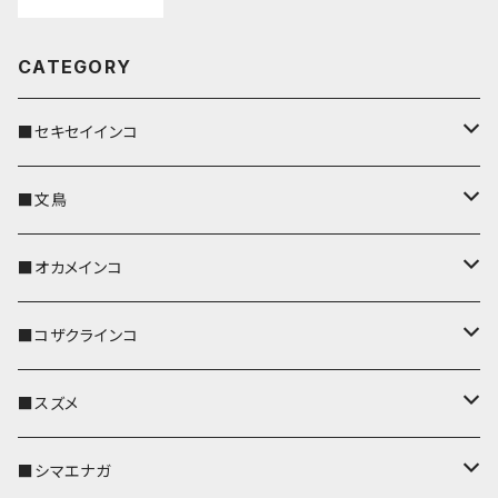
CATEGORY
■セキセイインコ
キーカバー
■文鳥
キーホルダー
キーカバー
■オカメインコ
パスケース
キーホルダー
キーカバー
■コザクラインコ
リール付きストラップ
パスケース
キーホルダー
キーカバー
■スズメ
リールのみ
IDカードホルダー
リール付きストラップ
パスケース
キーホルダー
キーカバー
■シマエナガ