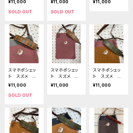
¥11,000
¥11,000
¥11,000
コリー すず
と 岡山デニム
と 岡山デニ
め 雀
すずめ 雀
ム すずめ
SOLD OUT
SOLD OUT
雀 ローズ ピ
ンク
スマホポシェッ
スマホポシェッ
スマホポシェッ
ト スズメ あ
ト スズメ あ
ト スズメ キ
ずき グレー
ずき 帆布
ャメル あず
¥11,000
¥11,000
¥11,000
帆布 すず
すずめ 雀
き 帆布 す
め 雀
ずめ 雀
SOLD OUT