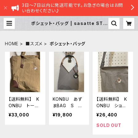
3日～7日以内に発送可能です。お急ぎの場合はお問
い合わせください♪
ポシェット・バッグ | sasatte STO
RE|ささってストア
HOME
■スズメ
ポシェット・バッグ
【送料無料】 K
KONBU あず
【送料無料】 K
ONBU トート
まBAG S グ
ONBU ショル
バッグ LARGE
レー オカメイ
ダーバッグ ス
¥33,000
¥19,800
¥26,400
スズメ サン
ンコ
ズメ グレー（ポ
ドベージュ
ケット：グレー）
SOLD OUT