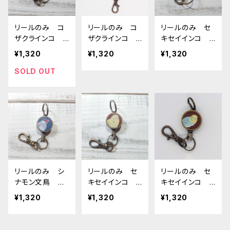
リールのみ コ
リールのみ コ
リールのみ セ
ザクラインコ
ザクラインコ ノ
キセイインコ
ブラウン こざく
ーマル ネイビ
モノトーン レッ
¥1,320
¥1,320
¥1,320
らいんこ
ー こざくらい
ド せきせいい
んこ
んこ
SOLD OUT
リールのみ シ
リールのみ セ
リールのみ セ
ナモン文鳥 ネ
キセイインコ
キセイインコ
イビー 文鳥
オパーリングリ
レインボー ブ
¥1,320
¥1,320
¥1,320
ぶんちょう ブン
ーン ブラウ
ラウン せきせ
チョウ
ン AG せきせ
いいんこ
いいんこ