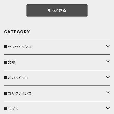
もっと見る
CATEGORY
■セキセイインコ
キーカバー
■文鳥
キーホルダー
キーカバー
■オカメインコ
パスケース
キーホルダー
キーカバー
■コザクラインコ
リール付きストラップ
パスケース
キーホルダー
キーカバー
■スズメ