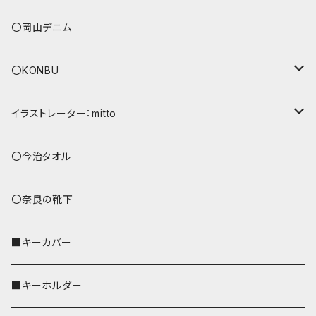
〇岡山デニム
〇KONBU
ショルダーバッグ
イラストレーター：mitto
あずまバッグ
シマエナガ
〇今治タオル
トートバッグ（L）
ハシビロコウ
〇奈良の靴下
バッグインバッグ
オカメインコ
■キーカバー
歌うオカメちゃん
セキセイインコ
■キーホルダー