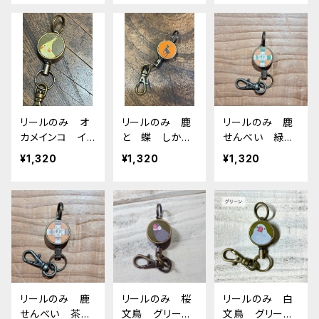
ウン おかめい
ブラウン おか
んこ
めいんこ
リールのみ オ
リールのみ 鹿
リールのみ 鹿
カメインコ イ
と 蝶 しか
せんべい 緑
エロー ぽわん
シカ
帯 しか シカ
¥1,320
¥1,320
¥1,320
シリーズ グリ
ーン おかめい
んこ
リールのみ 鹿
リールのみ 桜
リールのみ 白
せんべい 茶
文鳥 グリー
文鳥 グリー