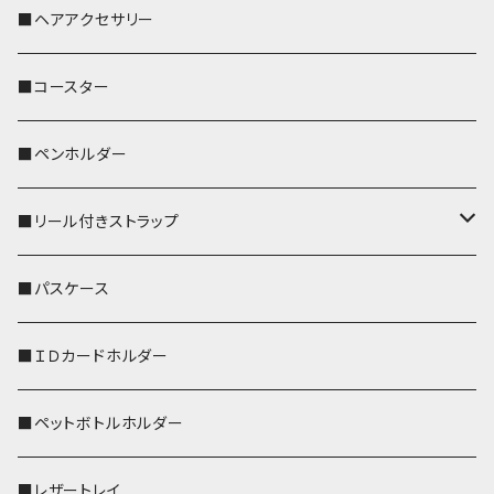
おかめ３兄弟
文鳥
■ヘアアクセサリー
ぽわん
鹿
■コースター
ペンギン
■ペンホルダー
■リール付きストラップ
リールのみ
■パスケース
ストラップ付
■ＩＤカードホルダー
■ペットボトルホルダー
■レザートレイ