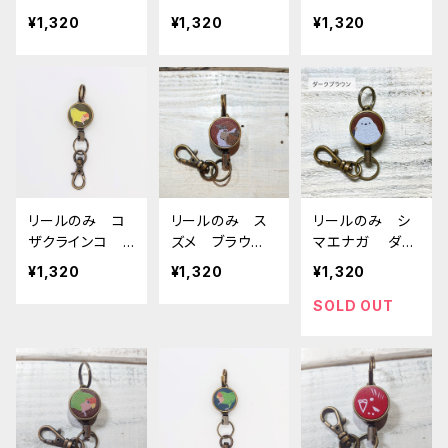
帯 しか シカ
ン 文鳥 ぶん
ン 文鳥 ぶん
¥1,320
¥1,320
¥1,320
ちょう ブンチョ
ちょう ブンチョ
ウ
ウ
リールのみ コ
リールのみ ス
リールのみ シ
ザクラインコ
ズメ ブラウ
マエナガ ダー
イエロー グリ
ン すずめ 雀
クブラウン
¥1,320
¥1,320
¥1,320
ーン こざくらい
んこ
SOLD OUT