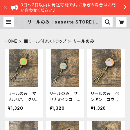
3日～7日以内に発送可能です。お急ぎの場合はお問
い合わせください♪
リールのみ | sasatte STORE|ささ
ってストア
HOME
■リール付きストラップ
リールのみ
リールのみ マ
リールのみ サ
リールのみ ペ
メルリハ グリ
ザナミインコ
ンギン コウテ
ーン beige
ブルー beige
イペンギン ヒ
¥1,320
¥1,320
¥1,320
ベージュ
ベージュ さ
ナ beige ベ
ざなみいんこ
ージュ 皇帝ペ
ンギン 雛 エ
ンペラー