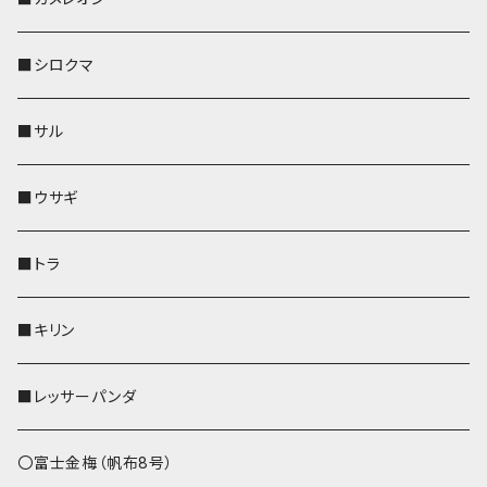
その他
財布
財布
財布
ペットボトルホルダー
AppleWatchバンド
名刺入れ・カードケース
IDカードケース
AppleWatchバンド
リール付きストラップ
名刺入れ
■シロクマ
リールのみ
靴下・ミニタオル
その他
靴下・ミニタオル
ペンホルダー
財布
AppleWatchバンド
ペットボトルホルダー
メガネケース
ペットボトルホルダー
財布
■サル
ストラップ付
その他
その他
靴下・ミニタオル
その他
財布
その他
財布
キーケース
Apple Watchバンド
■ウサギ
財布
リール付きストラップ
ペンホルダー
■トラ
リールのみ
その他
AppleWatchバンド
■キリン
ストラップ付
L字ファスナー財布
■レッサーパンダ
その他
〇富士金梅（帆布8号）