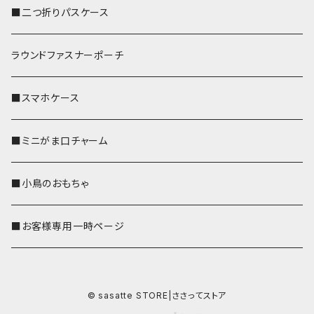
■二つ折りパスケース
ラウンドファスナーポーチ
■スマホケース
■ミニがま口チャーム
■小鳥のおもちゃ
■お客様専用一時ページ
© sasatte STORE|ささってストア