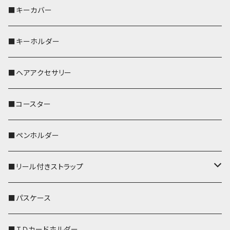
バッグインバッグ
オカメインコ
■キーカバー
歌うオカメちゃん
セキセイインコ
■キーホルダー
おかめ３兄弟
文鳥
■ヘアアクセサリー
ぽわん
鹿
■コースター
ペンギン
■ペンホルダー
■リール付きストラップ
リールのみ
■パスケース
ストラップ付
■ＩＤカードホルダー