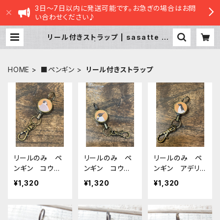
3日～7日以内に発送可能です。お急ぎの場合はお問
い合わせください♪
リール付きストラップ | sasatte ST
ORE|ささってストア
HOME
■ペンギン
リール付きストラップ
リールのみ ペ
リールのみ ペ
リールのみ ペ
ンギン コウテ
ンギン コウテ
ンギン アデリ
イペンギン ヒ
イペンギン bei
ー beige ベ
¥1,320
¥1,320
¥1,320
ナ beige ベ
ge ベージュ
ージュ アデリ
ージュ 皇帝ペ
皇帝ペンギン
ーペンギン
ンギン 雛 エ
エンペラー
ンペラー