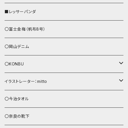
ストラップ付
L字ファスナー財布
■レッサーパンダ
その他
〇富士金梅（帆布8号）
〇岡山デニム
〇KONBU
ショルダーバッグ
イラストレーター：mitto
あずまバッグ
シマエナガ
〇今治タオル
トートバッグ（L）
ハシビロコウ
〇奈良の靴下