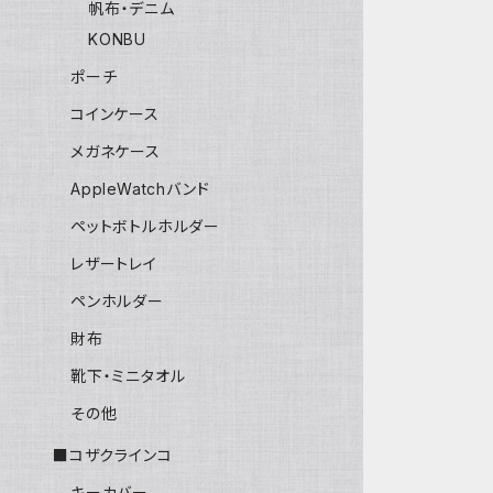
帆布・デニム
KONBU
ポーチ
コインケース
メガネケース
AppleWatchバンド
ペットボトルホルダー
レザートレイ
ペンホルダー
財布
靴下・ミニタオル
その他
■コザクラインコ
キーカバー