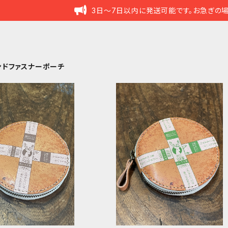
3日～7日以内に発送可能です。お急ぎの
ンドファスナーポーチ
ァスナーポーチ ストラップ
ラウンドファスナーポーチ ストラッ
べい 茶帯 シカ しか
付 鹿せんべい 緑帯 シカ し
¥13,200
¥13,200
鹿
鹿