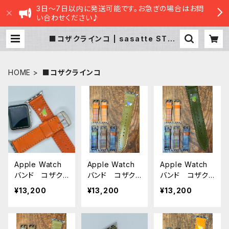
3日～7日以内に発送可能です。お急ぎの場合はお問
い合わせください♪
■コザクラインコ | sasatte STOR
E|ささってストア
HOME
■コザクラインコ
Apple Watch
Apple Watch
Apple Watch
バンド コザク
バンド コザク
バンド コザク
ラインコ ノー
ラインコ バイ
ラインコ ノー
¥13,200
¥13,200
¥13,200
マル レッドブラ
オレット グリー
マル グリー
ウン REDBRO
ン × タータン
ン × タータン
WN アップル
チェック 栃木
チェック 栃木
ウォッチバンド
レザー アップ
レザー アップ