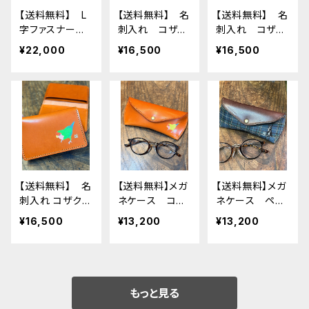
リーズ9 SE202
シリーズ9 SE
リーズ9 SE202
【送料無料】 L
【送料無料】 名
【送料無料】 名
3 8 SE2 7 6 S
2023 8 SE2 7
3 8 SE2 7 6 S
字ファスナー財
刺入れ コザク
刺入れ コザク
E 5 4 3 2 1に対
6 SE 5 4 3 2 1
E 5 4 3 2 1に対
布 コザクライ
ラインコ バイ
ラインコ シー
応
に対応
応
¥22,000
¥16,500
¥16,500
ンコ ノーマ
オレット ホワイ
グリーン ホワ
ル Camel キ
トフェイス Ca
イトフェイス C
ャメル 財布
mel キャメ
amel キャメ
こざくらいんこ
ル こざくらいん
ル ぶんちょ
栃木レザー
こ 栃木レザー
う 栃木レザー
【送料無料】 名
【送料無料】メガ
【送料無料】メガ
刺入れ コザクラ
ネケース コザ
ネケース ペン
インコ ノーマ
クラインコ イ
ギン ネイビ
¥16,500
¥13,200
¥13,200
ル レッドブラウ
エロー redbr
ー タータンチ
ン RedBrown
own レッドブラ
ェック ぺんぎ
こざくらいん
ウン こざくらい
ん 栃木レザ
こ 栃木レザー
んこ 栃木レザ
ー
ー
もっと見る