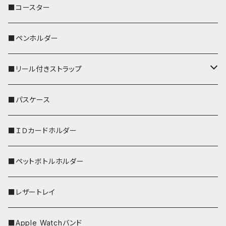
ぽわん
鹿
■コースター
ペンギン
■ペンホルダー
■リール付きストラップ
リールのみ
■パスケース
ストラップ付
■ＩＤカードホルダー
■ペットボトルホルダー
■レザートレイ
■Apple Watchバンド