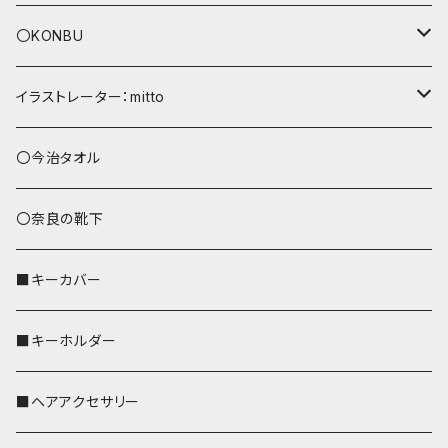
〇KONBU
ショルダーバッグ
イラストレーター：mitto
あずまバッグ
シマエナガ
〇今治タオル
トートバッグ（L）
ハシビロコウ
〇奈良の靴下
バッグインバッグ
オカメインコ
■キーカバー
歌うオカメちゃん
セキセイインコ
■キーホルダー
おかめ３兄弟
文鳥
■ヘアアクセサリー