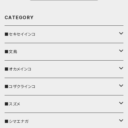
CATEGORY
■セキセイインコ
キーカバー
■文鳥
キーホルダー
キーカバー
■オカメインコ
パスケース
キーホルダー
キーカバー
■コザクラインコ
リール付きストラップ
パスケース
キーホルダー
キーカバー
■スズメ
リールのみ
IDカードホルダー
リール付きストラップ
パスケース
キーホルダー
キーカバー
■シマエナガ