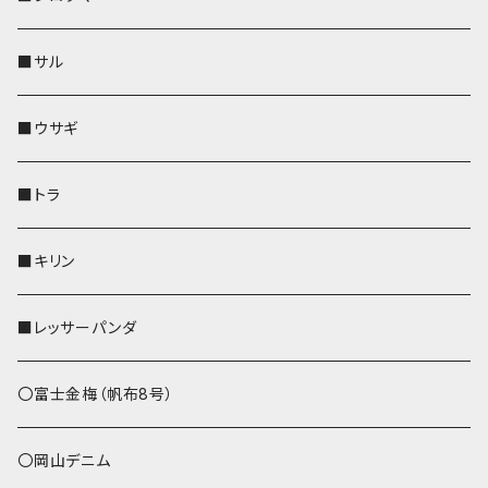
リールのみ
靴下・ミニタオル
その他
靴下・ミニタオル
ペンホルダー
財布
AppleWatchバンド
ペットボトルホルダー
メガネケース
ペットボトルホルダー
財布
■サル
ストラップ付
その他
その他
靴下・ミニタオル
その他
財布
その他
財布
キーケース
Apple Watchバンド
■ウサギ
財布
リール付きストラップ
ペンホルダー
■トラ
リールのみ
その他
AppleWatchバンド
■キリン
ストラップ付
L字ファスナー財布
■レッサーパンダ
その他
〇富士金梅（帆布8号）
〇岡山デニム