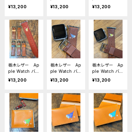
ラインコ ノー
ド コザクライン
ド コザクライン
6 SE 5 4 3 2 1
E 5 4 3 2 1に対
¥13,200
¥13,200
¥13,200
マル ブラウ
コ バイオレッ
コ イエロー
に対応
応
ン × ネイビ
ト 栃木レザ
ブラウン BRO
ー タータンチ
ー ブラウン B
WN ネイビー
ェック BROW
ROWN ネイビ
タータンチェッ
N アップルウォ
ータータンチェッ
ク ルウォッチ
ッチバンド 時
ク ルウォッチ
バンド 時計ベ
計ベルト こざ
バンド 時計ベ
ルト こざくらい
くらいんこ Ap
ルト こざくらい
んこ AppleWa
pleWatch 対
んこ AppleWa
tch 対応 バン
栃木レザー Ap
栃木レザー Ap
栃木レザー Ap
応 バンド シリ
tch 対応 バン
ド シリーズ9
ple Watch バン
ple Watch バン
ple Watch バン
ーズ9 SE2023
ド シリーズ9
SE2023 8 SE2
ド コザクライン
ド コザクライン
ド コザクライン
8 SE2 7 6 SE
SE2023 8 SE2
7 6 SE 5 4 3 2
¥13,200
¥13,200
¥13,200
コ ノーマル
コ バイオレッ
コ イエロー
5 4 3 2 1に対応
7 6 SE 5 4 3 2
1に対応
ブラウン BRO
ト ブラウン B
ブラウン BRO
1に対応
WN アップル
ROWN アップ
WN アップル
ウォッチバンド
ルウォッチバン
ウォッチバンド
時計ベルト こ
ド 時計ベル
時計ベルト こ
ざくらいんこ A
ト こざくらいん
ざくらいんこ A
ppleWatch
こ AppleWatc
ppleWatch
対応 バンド シ
h 対応 バンド
対応 バンド シ