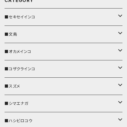
CATEGORY
■セキセイインコ
キーカバー
■文鳥
キーホルダー
キーカバー
■オカメインコ
パスケース
キーホルダー
キーカバー
■コザクラインコ
リール付きストラップ
パスケース
キーホルダー
キーカバー
■スズメ
リールのみ
IDカードホルダー
リール付きストラップ
パスケース
キーホルダー
キーカバー
■シマエナガ
ストラップ付
リールのみ
キーケース
キーケース
IDカードホルダー
パスケース
キーホルダー
キーカバー
■ハシビロコウ