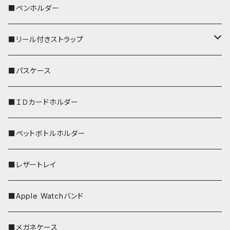
ペンギン
■ペンホルダー
■リール付きストラップ
リールのみ
■パスケース
ストラップ付
■ＩＤカードホルダー
■ペットボトルホルダー
■レザートレイ
■Apple Watchバンド
■メガネケース