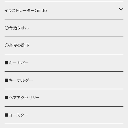
ショルダーバッグ
イラストレーター：mitto
あずまバッグ
シマエナガ
〇今治タオル
トートバッグ（L）
ハシビロコウ
〇奈良の靴下
バッグインバッグ
オカメインコ
■キーカバー
歌うオカメちゃん
セキセイインコ
■キーホルダー
おかめ３兄弟
文鳥
■ヘアアクセサリー
ぽわん
鹿
■コースター