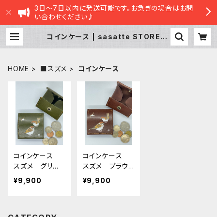
3日～7日以内に発送可能です。お急ぎの場合はお問
い合わせください♪
コインケース | sasatte STORE|さ
さってストア
HOME
■スズメ
コインケース
コインケース
コインケース
スズメ グリー
スズメ ブラウ
ン 栃木レザ
ン 栃木レザ
¥9,900
¥9,900
ー 雀 すずめ
ー 雀 すず
め Brown