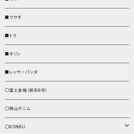
ストラップ付
その他
その他
靴下・ミニタオル
その他
財布
その他
財布
キーケース
Apple Watchバンド
■ウサギ
財布
リール付きストラップ
ペンホルダー
■トラ
リールのみ
その他
AppleWatchバンド
■キリン
ストラップ付
L字ファスナー財布
■レッサーパンダ
その他
〇富士金梅（帆布8号）
〇岡山デニム
〇KONBU