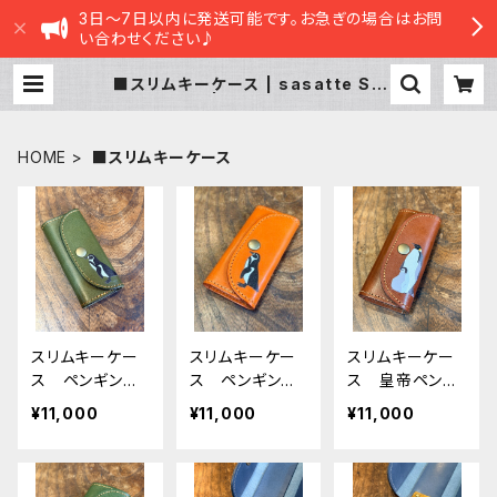
3日～7日以内に発送可能です。お急ぎの場合はお問
い合わせください♪
■スリムキーケース | sasatte ST
ORE|ささってストア
HOME
■スリムキーケース
スリムキーケー
スリムキーケー
スリムキーケー
ス ペンギン
ス ペンギン
ス 皇帝ペンギ
グリーン peng
レッドブラウン
ン ブラウン
¥11,000
¥11,000
¥11,000
uin ぺんぎ
penguin ぺん
親子 ペンギ
ん 栃木レザー
ぎん 栃木レザ
ン エンペラ
mitto
ー mitto
ー 栃木レザー