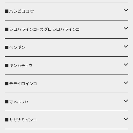
ストラップ付
リールのみ
キーケース
キーケース
IDカードホルダー
パスケース
キーホルダー
キーカバー
■ハシビロコウ
ストラップ付
名刺入れ・カードケース
名刺入れ・カードケース
リール付きストラップ
リール付きストラップ
パスケース
キーホルダー
キーカバー
■シロハラインコ・ズグロシロハラインコ
リールのみ
リールのみ
コインケース
メガネケース
キーケース
メガネケース
リール付きストラップ
パスケース
キーホルダー
キーカバー
■ペンギン
ストラップ付
ストラップ付
リールのみ
メガネケース
IDカードホルダー
名刺入れ・カードケース
コインケース
IDカードホルダー
IDカードホルダー
リール付きストラップ
キーホルダー
キーカバー
■キンカチョウ
ストラップ付
リールのみ
ポシェット・バッグ
ポシェット・バッグ
ポシェット・バッグ
IDカードホルダー
メガネケース
リール付きストラップ
レザートレイ
リール付きストラップ
キーホルダー
キーカバー
■モモイロインコ
ストラップ付
帆布・デニム
帆布・デニム
帆布・デニム
リールのみ
リールのみ
Apple Watchバンド
ポーチ
ポーチ
ポーチ
コインケース
キーケース
パスケース
パスケース
パスケース
AppleWatchバンド
キーカバー
■マメルリハ
KONBU
KONBU
KONBU
ストラップ付
ストラップ付
ポーチ
コインケース
コインケース
ポシェット・バッグ
ポシェット・バッグ
メガネケース
IDカードホルダー
IDカードホルダー
リール付きストラップ
キーホルダー・チャーム
キーホルダー
レザートレイ
■サザナミインコ