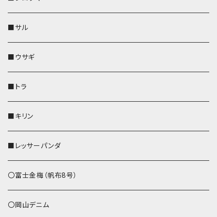
リールのみ
靴下・ミニタオル
その他
靴下・ミニタオル
ペンホルダー
財布
AppleWatchバンド
ペットボトルホルダー
メガネケース
ペットボトルホルダー
財布
■サル
ストラップ付
その他
その他
靴下・ミニタオル
その他
財布
その他
財布
キーケース
Apple Watchバンド
■ウサギ
財布
リール付きストラップ
ペンホルダー
■トラ
リールのみ
その他
AppleWatchバンド
■キリン
ストラップ付
L字ファスナー財布
■レッサーパンダ
その他
〇富士金梅（帆布8号）
〇岡山デニム