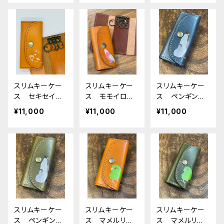
トグリーン ネイ
栃木レザー
ウン ももいろ
ビー タータン
いんこ 栃木レ
チェック せきせ
ザー
いいんこ
スリムキーケー
スリムキーケー
スリムキーケー
ス セキセイイ
ス モモイロイ
ス ペンギン
ンコ モノトー
ンコ キャメ
エンペラー 皇
¥11,000
¥11,000
¥11,000
ン キャメル
ル Camel も
帝ペンギン ネ
せきせいいん
もいろいんこ
イビー 栃木レ
こ Camel 栃
栃木レザー
ザー
木レザー キー
ケース
スリムキーケー
スリムキーケー
スリムキーケー
ス ペンギン
ス マメルリ
ス マメルリ