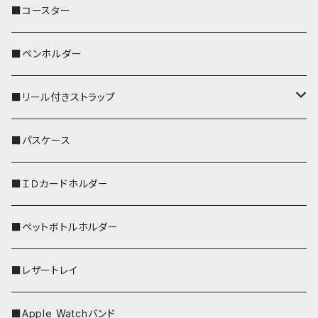
ぽわん
鹿
■コースター
ペンギン
■ペンホルダー
■リール付きストラップ
リールのみ
■パスケース
ストラップ付
■ＩＤカードホルダー
■ペットボトルホルダー
■レザートレイ
■Apple Watchバンド