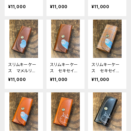
エンペラー 皇
ハ グリーン
ハ グリーン
¥11,000
¥11,000
¥11,000
帝ペンギン グ
Camel キャメ
Green まめる
リーン Green
ル まめるり
りは 栃木レザ
栃木レザー
は 栃木レザー
ー
スリムキーケー
スリムキーケー
スリムキーケー
ス マメルリ
ス セキセイイ
ス セキセイイ
ハ ブルー Br
ンコ ブラウ
ンコ ノーマル
¥11,000
¥11,000
¥11,000
own ブラウ
ン ノーマルブ
ブルー & ライ
ン まめるり
ルー & ライト
トグリーン ベ
は 栃木レザー
グリーン せき
ージュ タータ
せいいんこ
ンチェック せき
せいいんこ