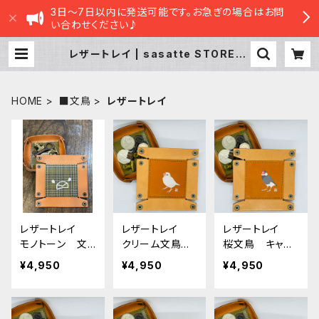
3日～7日以内に発送可能です。お急ぎの場合はお問
い合わせください♪
レザートレイ | sasatte STORE|さ
さってストア
HOME
■文鳥
レザートレイ
レザートレイ
レザートレイ
レザートレイ
モノトーン 文
クリーム文鳥
桜文鳥 キャメ
鳥 グリーン
キャメル Cam
ル Camel 栃
¥4,950
¥4,950
¥4,950
タータンチェッ
el 栃木レザー
木レザー
ク 栃木レザー