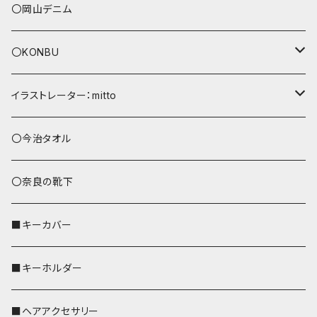
〇岡山デニム
〇KONBU
ショルダーバッグ
イラストレーター：mitto
あずまバッグ
シマエナガ
〇今治タオル
トートバッグ（L）
ハシビロコウ
〇奈良の靴下
バッグインバッグ
オカメインコ
■キーカバー
歌うオカメちゃん
セキセイインコ
■キーホルダー
おかめ３兄弟
文鳥
■ヘアアクセサリー