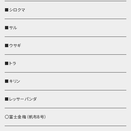
その他
財布
財布
財布
ペットボトルホルダー
AppleWatchバンド
名刺入れ・カードケース
IDカードケース
AppleWatchバンド
リール付きストラップ
名刺入れ
■シロクマ
リールのみ
靴下・ミニタオル
その他
靴下・ミニタオル
ペンホルダー
財布
AppleWatchバンド
ペットボトルホルダー
メガネケース
ペットボトルホルダー
財布
■サル
ストラップ付
その他
その他
靴下・ミニタオル
その他
財布
その他
財布
キーケース
Apple Watchバンド
■ウサギ
財布
リール付きストラップ
ペンホルダー
■トラ
リールのみ
その他
AppleWatchバンド
■キリン
ストラップ付
L字ファスナー財布
■レッサーパンダ
その他
〇富士金梅（帆布8号）