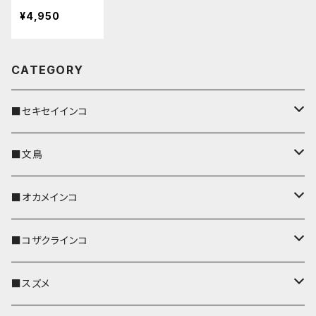
ナモン文鳥 桜
¥4,950
文鳥 Green
グリーン ター
タンチェック 栃
CATEGORY
木レザー
■セキセイインコ
キーカバー
■文鳥
キーホルダー
キーカバー
■オカメインコ
パスケース
キーホルダー
キーカバー
■コザクラインコ
リール付きストラップ
パスケース
キーホルダー
キーカバー
■スズメ