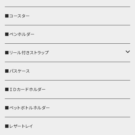
ぽわん
鹿
■コースター
ペンギン
■ペンホルダー
■リール付きストラップ
リールのみ
■パスケース
ストラップ付
■ＩＤカードホルダー
■ペットボトルホルダー
■レザートレイ