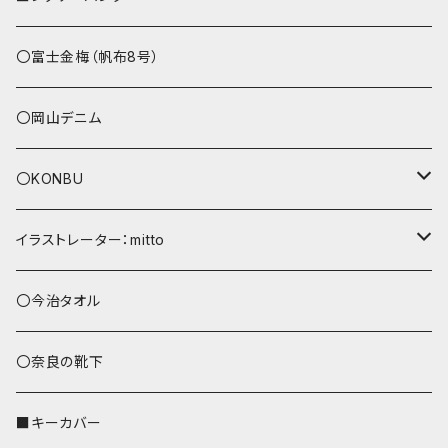
その他
〇富士金梅（帆布8号）
〇岡山デニム
〇KONBU
ショルダーバッグ
イラストレーター：mitto
あずまバッグ
シマエナガ
〇今治タオル
トートバッグ（L）
ハシビロコウ
〇奈良の靴下
バッグインバッグ
オカメインコ
■キーカバー