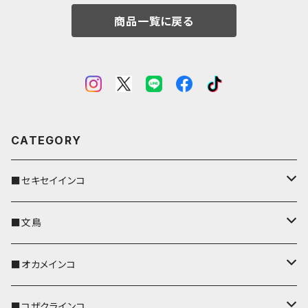
商品一覧に戻る
CATEGORY
■セキセイインコ
キーカバー
■文鳥
キーホルダー
キーカバー
■オカメインコ
パスケース
キーホルダー
キーカバー
■コザクラインコ