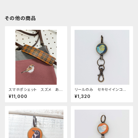
その他の商品
スマホポシェット スズメ あず
リールのみ セキセイインコ
き グレー 帆布 すずめ
レインボー ネイビー せきせ
¥11,000
¥1,320
雀
いいんこ