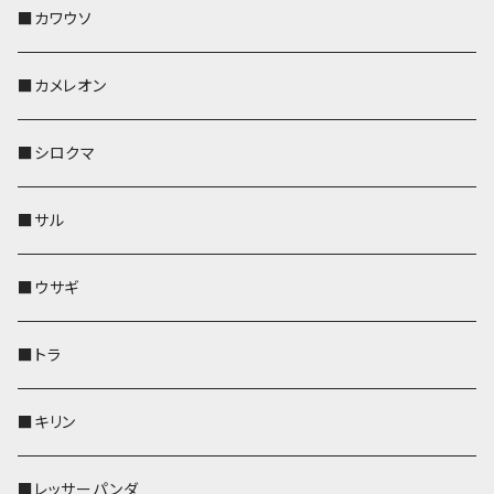
帆布・デニム
その他
靴下・ミニタオル
財布
ペットボトルホルダー
ペンホルダー
ペンホルダー
コインケース
ペンホルダー
ペットボトルホルダー
キーケース
コインケース
名刺入れ・カードケース
コインケース
■カワウソ
KONBU
その他
靴下・ミニタオル
スマホケース
靴下・ミニタオル
レザートレイ
AppleWatchバンド
ペットボトルホルダー
キーケース
ペンホルダー
名刺入れ
メガネケース
メガネケース
■カメレオン
その他
財布
財布
財布
ペットボトルホルダー
AppleWatchバンド
名刺入れ・カードケース
IDカードケース
AppleWatchバンド
リール付きストラップ
名刺入れ
■シロクマ
リールのみ
靴下・ミニタオル
その他
靴下・ミニタオル
ペンホルダー
財布
AppleWatchバンド
ペットボトルホルダー
メガネケース
ペットボトルホルダー
財布
■サル
ストラップ付
その他
その他
靴下・ミニタオル
その他
財布
その他
財布
キーケース
Apple Watchバンド
■ウサギ
財布
リール付きストラップ
ペンホルダー
■トラ
リールのみ
その他
AppleWatchバンド
■キリン
ストラップ付
L字ファスナー財布
■レッサーパンダ