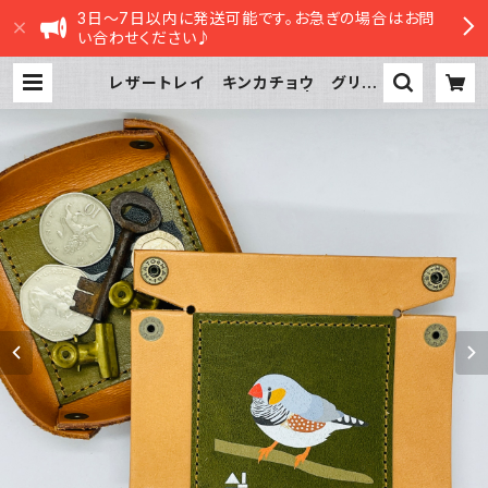
3日～7日以内に発送可能です。お急ぎの場合はお問
い合わせください♪
レザートレイ キンカチョウ グリー
ン Green 栃木レザー | sasatt
e STORE|ささってストア