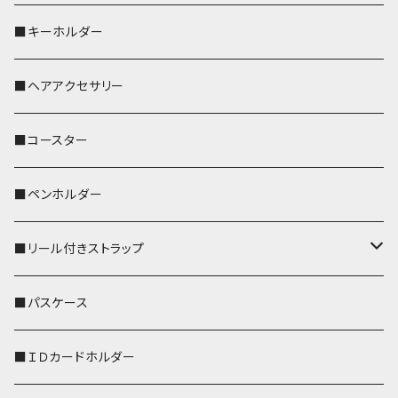
歌うオカメちゃん
セキセイインコ
■キーホルダー
おかめ３兄弟
文鳥
■ヘアアクセサリー
ぽわん
鹿
■コースター
ペンギン
■ペンホルダー
■リール付きストラップ
リールのみ
■パスケース
ストラップ付
■ＩＤカードホルダー