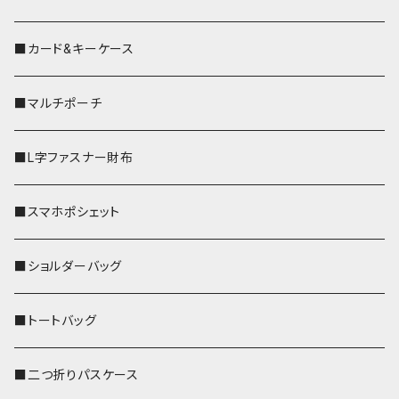
■カード&キーケース
■マルチポーチ
■L字ファスナー財布
■スマホポシェット
■ショルダーバッグ
■トートバッグ
■二つ折りパスケース