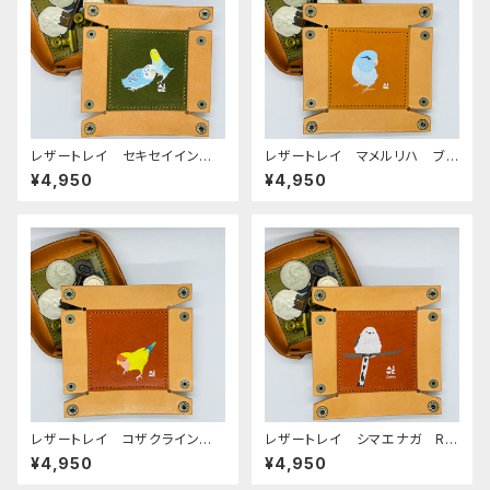
レザートレイ セキセイイン
レザートレイ マメルリハ ブル
コ ノーマルブルー & レイン
ー キャメル Camel 栃木レ
¥4,950
¥4,950
ボー Green グリーン せき
ザー
せいいんこ 栃木レザー
レザートレイ コザクライン
レザートレイ シマエナガ Re
コ イエロー RedBrown
dBrown レッドブラウン 栃
¥4,950
¥4,950
レッドブラウン 栃木レザー こ
木レザー
ざくらいんこ