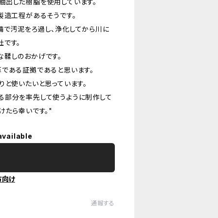
抽出した樹脂を使用しています。
製造工程があるそうです。
備で汚泥をろ過し、浄化してから川に
社です。
な鞣しのおかげです。
革である証拠であると思います。
りと使いたいと思っています。
る部分を率先して使うように制作して
けたら幸いです。"
available
方向け
通報する