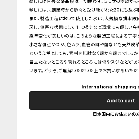
鞣しには有害な薬品類は一切使わず、ミモザの樹皮から
鞣しには、、創業時から脈々と受け継がれた20にも及ぶ
また、製造工程において使用した水は、大規模な排水設
戻し、無害な状態にして川に帰すなど環境にも優しい会
経年変化が美しいのは、このような製造工程による丁寧
小さな斑点やスジ、色ムラ、血管の跡や傷なども天然皮
あいうえ堂としても、素材を無駄なく端から端までしっか
目立たないところや隠れるところには傷やスジなどがあ
います。どうぞ、ご理解いただいた上でお買い求めいただ
International shipping 
Add to cart
日本国内にお住まいの