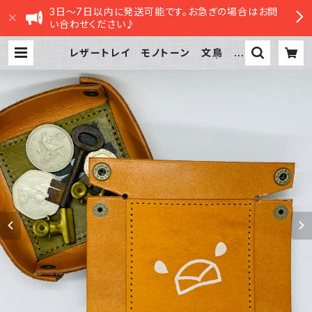
3日～7日以内に発送可能です。お急ぎの場合はお問
い合わせください♪
レザートレイ モノトーン 文鳥 C
amel キャメル 栃木レザー | sas
atte STORE|ささってストア