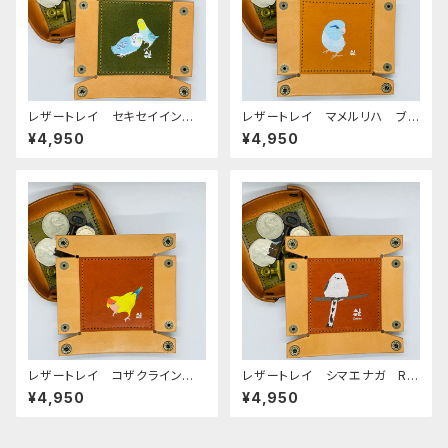
レザートレイ セキセイイン
レザートレイ マメルリハ ブル
コ ノーマルブルー & レイン
ー キャメル Camel 栃木レ
¥4,950
¥4,950
ボー Green グリーン せき
ザー
せいいんこ 栃木レザー
レザートレイ コザクライン
レザートレイ シマエナガ Re
コ イエロー RedBrown
dBrown レッドブラウン 栃
¥4,950
¥4,950
レッドブラウン 栃木レザー こ
木レザー
ざくらいんこ