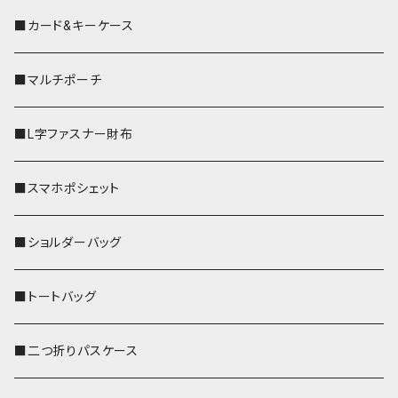
■カード&キーケース
■マルチポーチ
■L字ファスナー財布
■スマホポシェット
■ショルダーバッグ
■トートバッグ
■二つ折りパスケース