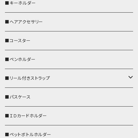
歌うオカメちゃん
セキセイインコ
■キーホルダー
おかめ３兄弟
文鳥
■ヘアアクセサリー
ぽわん
鹿
■コースター
ペンギン
■ペンホルダー
■リール付きストラップ
リールのみ
■パスケース
ストラップ付
■ＩＤカードホルダー
■ペットボトルホルダー