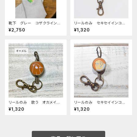
靴下 グレー コザクライン
リールのみ セキセイインコ
コ 日本製 刺繍 奈良の靴
モノトーン キャメル せきせい
¥2,750
¥1,320
下 くつした こざくらいんこ
いんこ
リールのみ 歌う オカメイン
リールのみ セキセイインコ
コ モノトーン キャメル おか
レインボー キャメル せきせ
¥1,320
¥1,320
めいんこ
いいんこ