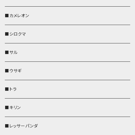
KONBU
その他
靴下・ミニタオル
スマホケース
靴下・ミニタオル
レザートレイ
AppleWatchバンド
ペットボトルホルダー
キーケース
ペンホルダー
名刺入れ
メガネケース
メガネケース
■カメレオン
その他
財布
財布
財布
ペットボトルホルダー
AppleWatchバンド
名刺入れ・カードケース
IDカードケース
AppleWatchバンド
リール付きストラップ
名刺入れ
■シロクマ
リールのみ
靴下・ミニタオル
その他
靴下・ミニタオル
ペンホルダー
財布
AppleWatchバンド
ペットボトルホルダー
メガネケース
ペットボトルホルダー
財布
■サル
ストラップ付
その他
その他
靴下・ミニタオル
その他
財布
その他
財布
キーケース
Apple Watchバンド
■ウサギ
財布
リール付きストラップ
ペンホルダー
■トラ
リールのみ
その他
AppleWatchバンド
■キリン
ストラップ付
L字ファスナー財布
■レッサーパンダ