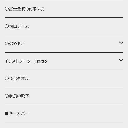
その他
〇富士金梅（帆布8号）
〇岡山デニム
〇KONBU
ショルダーバッグ
イラストレーター：mitto
あずまバッグ
シマエナガ
〇今治タオル
トートバッグ（L）
ハシビロコウ
〇奈良の靴下
バッグインバッグ
オカメインコ
■キーカバー