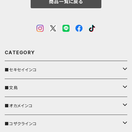
商品一覧に戻る
CATEGORY
■セキセイインコ
キーカバー
■文鳥
キーホルダー
キーカバー
■オカメインコ
パスケース
キーホルダー
キーカバー
■コザクラインコ