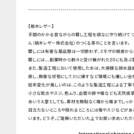
----------------------------------------------------
【栃木レザー】
手間のかかる昔ながらの鞣し工程を頑なに守り続けてつ
ん（栃木レザー株式会社）のつくる革のことを言います。
鞣しには有害な薬品類は一切使わず、ミモザの樹皮から
鞣しには、、創業時から脈々と受け継がれた20にも及ぶ
また、製造工程において使用した水は、大規模な排水設
戻し、無害な状態にして川に帰すなど環境にも優しい会
経年変化が美しいのは、このような製造工程による丁寧
小さな斑点やスジ、色ムラ、血管の跡や傷なども天然皮
あいうえ堂としても、素材を無駄なく端から端までしっか
目立たないところや隠れるところには傷やスジなどがあ
います。どうぞ、ご理解いただいた上でお買い求めいただ
International shipping 