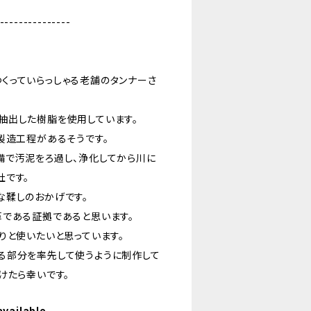
---------------
くっていらっしゃる老舗のタンナーさ
抽出した樹脂を使用しています。
製造工程があるそうです。
備で汚泥をろ過し、浄化してから川に
社です。
な鞣しのおかげです。
革である証拠であると思います。
りと使いたいと思っています。
る部分を率先して使うように制作して
けたら幸いです。
available