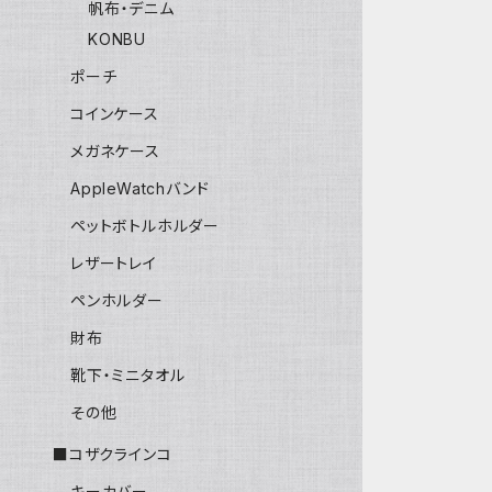
帆布・デニム
KONBU
ポーチ
コインケース
メガネケース
AppleWatchバンド
ペットボトルホルダー
レザートレイ
ペンホルダー
財布
靴下・ミニタオル
その他
■コザクラインコ
キーカバー