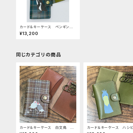
カード＆キーケース ペンギン n
avy tartancheck ネイビー
¥13,200
タータンチェック ぺんぎん キー
ケース カードケース 栃木レザ
ー
同じカテゴリの商品
カード＆キーケース 白文鳥
カード＆キーケース ハシ
と 桜文鳥 Dark Brown tart
ウ グリーン キーケース