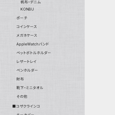
帆布・デニム
KONBU
ポーチ
コインケース
メガネケース
AppleWatchバンド
ペットボトルホルダー
レザートレイ
ペンホルダー
財布
靴下・ミニタオル
その他
■コザクラインコ
キーカバー