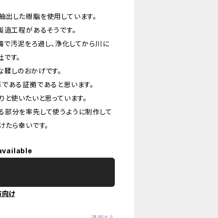
抽出した樹脂を使用しています。
製造工程があるそうです。
備で汚泥をろ過し、浄化してから川に
社です。
な鞣しのおかげです。
革である証拠であると思います。
りと使いたいと思っています。
る部分を率先して使うように制作して
けたら幸いです。
available
方向け
通報する