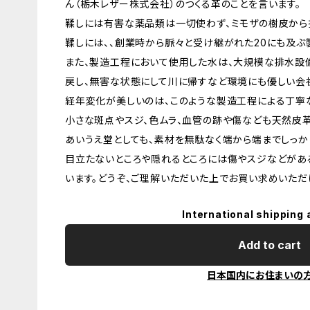
ん（栃木レザー株式会社）のつくる革のことを言います。
鞣しには有害な薬品類は一切使わず、ミモザの樹皮から
鞣しには、、創業時から脈々と受け継がれた20にも及ぶ
また、製造工程において使用した水は、大規模な排水設
戻し、無害な状態にして川に帰すなど環境にも優しい会
経年変化が美しいのは、このような製造工程による丁寧
小さな斑点やスジ、色ムラ、血管の跡や傷なども天然皮
あいうえ堂としても、素材を無駄なく端から端までしっか
目立たないところや隠れるところには傷やスジなどがあ
います。どうぞ、ご理解いただいた上でお買い求めいただ
International shipping 
Add to cart
日本国内にお住まいの