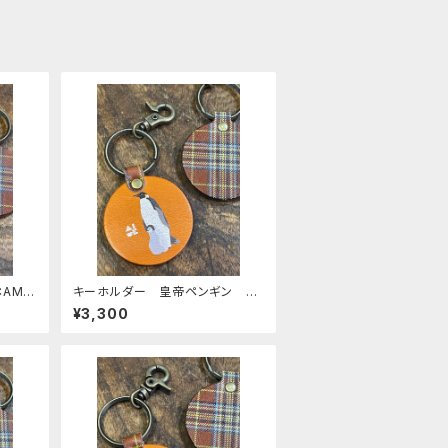
AME
キーホルダー 皇帝ペンギン 親
itto
子 ヒナ エンペラー ヒナペ
¥3,300
ン ペンギン CAMEL キャメ
ル 栃木レザー