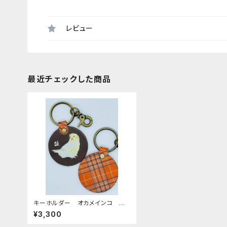
レビュー
最近チェックした商品
キーホルダー オカメインコ ル
チノー ダークブラウン DarkBr
¥3,300
own （RedBrownタータンチェ
ック） 栃木レザー おかめいんこ