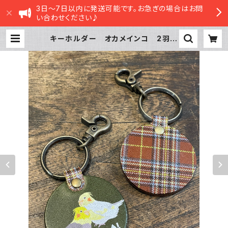
3日～7日以内に発送可能です。お急ぎの場合はお問
い合わせください♪
キーホルダー オカメインコ 2羽
ノーマル ルチノー Green グリ
ーン （ ブラウン タータンチェッ
ク ） 栃木レザー おかめいんこ |
sasatte STORE|ささってストア