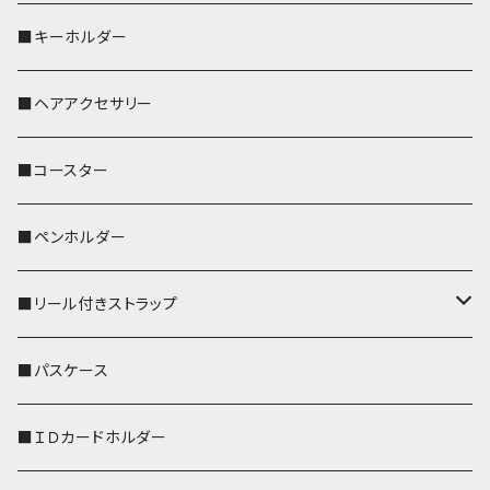
歌うオカメちゃん
セキセイインコ
■キーホルダー
おかめ３兄弟
文鳥
■ヘアアクセサリー
ぽわん
鹿
■コースター
ペンギン
■ペンホルダー
■リール付きストラップ
リールのみ
■パスケース
ストラップ付
■ＩＤカードホルダー