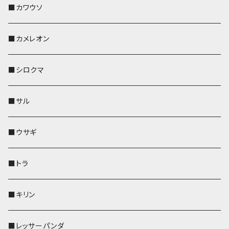
帆布・デニム
その他
靴下・ミニタオル
財布
ペットボトルホルダー
ペンホルダー
ペンホルダー
コインケース
ペンホルダー
ペットボトルホルダー
キーケース
コインケース
名刺入れ・カードケース
コインケース
■カワウソ
KONBU
その他
靴下・ミニタオル
スマホケース
靴下・ミニタオル
レザートレイ
AppleWatchバンド
ペットボトルホルダー
キーケース
ペンホルダー
名刺入れ
メガネケース
メガネケース
■カメレオン
その他
財布
財布
財布
ペットボトルホルダー
AppleWatchバンド
名刺入れ・カードケース
IDカードケース
AppleWatchバンド
リール付きストラップ
名刺入れ
■シロクマ
リールのみ
靴下・ミニタオル
その他
靴下・ミニタオル
ペンホルダー
財布
AppleWatchバンド
ペットボトルホルダー
メガネケース
ペットボトルホルダー
財布
■サル
ストラップ付
その他
その他
靴下・ミニタオル
その他
財布
その他
財布
キーケース
Apple Watchバンド
■ウサギ
財布
リール付きストラップ
ペンホルダー
■トラ
リールのみ
その他
AppleWatchバンド
■キリン
ストラップ付
L字ファスナー財布
■レッサーパンダ