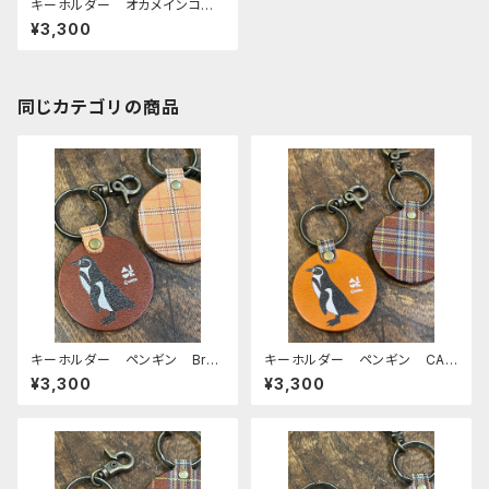
キーホルダー オカメインコ 2
羽 ノーマル ルチノー Gree
¥3,300
n グリーン （ ブラウン タ
ータンチェック ） 栃木レザ
ー おかめいんこ
同じカテゴリの商品
キーホルダー ペンギン Bro
キーホルダー ペンギン CAM
wn ブラウン 栃木レザー mit
EL キャメル 栃木レザー mi
¥3,300
¥3,300
to
tto