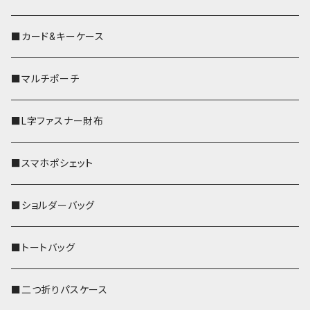
■カード&キーケース
■マルチポーチ
■L字ファスナー財布
■スマホポシェット
■ショルダーバッグ
■トートバッグ
■二つ折りパスケース