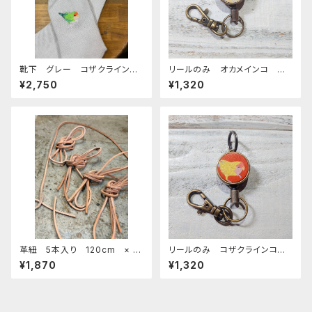
靴下 グレー コザクライン
リールのみ オカメインコ ル
コ 日本製 刺繍 奈良の靴
チノー レッドブラウン おかめ
¥2,750
¥1,320
下 くつした こざくらいんこ
いんこ
革紐 5本入り 120cm × 3
リールのみ コザクラインコ
mm 小鳥のおもちゃ バードト
イエロー レッドブラウン こざ
¥1,870
¥1,320
イ
くらいんこ