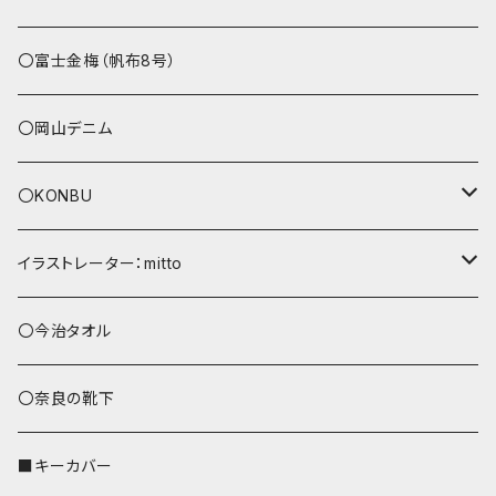
その他
〇富士金梅（帆布8号）
〇岡山デニム
〇KONBU
ショルダーバッグ
イラストレーター：mitto
あずまバッグ
シマエナガ
〇今治タオル
トートバッグ（L）
ハシビロコウ
〇奈良の靴下
バッグインバッグ
オカメインコ
■キーカバー