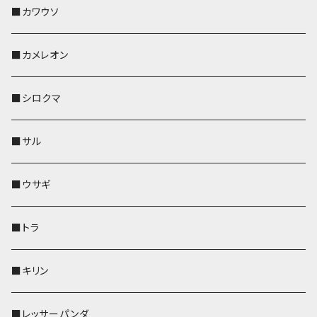
帆布・デニム
その他
靴下・ミニタオル
財布
ペットボトルホルダー
ペンホルダー
ペンホルダー
コインケース
ペンホルダー
ペットボトルホルダー
キーケース
コインケース
名刺入れ・カードケース
コインケース
■カワウソ
KONBU
その他
靴下・ミニタオル
スマホケース
靴下・ミニタオル
レザートレイ
AppleWatchバンド
ペットボトルホルダー
キーケース
ペンホルダー
名刺入れ
メガネケース
メガネケース
■カメレオン
その他
財布
財布
財布
ペットボトルホルダー
AppleWatchバンド
名刺入れ・カードケース
IDカードケース
AppleWatchバンド
リール付きストラップ
名刺入れ
■シロクマ
リールのみ
靴下・ミニタオル
その他
靴下・ミニタオル
ペンホルダー
財布
AppleWatchバンド
ペットボトルホルダー
メガネケース
ペットボトルホルダー
財布
■サル
ストラップ付
その他
その他
靴下・ミニタオル
その他
財布
その他
財布
キーケース
Apple Watchバンド
■ウサギ
財布
リール付きストラップ
ペンホルダー
■トラ
リールのみ
その他
AppleWatchバンド
■キリン
ストラップ付
L字ファスナー財布
■レッサーパンダ