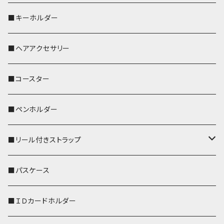
歌うオカメちゃん
セキセイインコ
■キーホルダー
おかめ３兄弟
文鳥
■ヘアアクセサリー
ぽわん
鹿
■コースター
ペンギン
■ペンホルダー
■リール付きストラップ
リールのみ
■パスケース
ストラップ付
■ＩＤカードホルダー