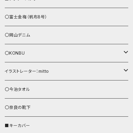
その他
〇富士金梅（帆布8号）
〇岡山デニム
〇KONBU
ショルダーバッグ
イラストレーター：mitto
あずまバッグ
シマエナガ
〇今治タオル
トートバッグ（L）
ハシビロコウ
〇奈良の靴下
バッグインバッグ
オカメインコ
■キーカバー