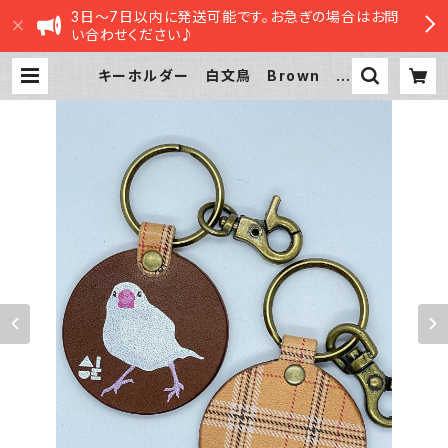
3日～7日以内に発送可能です。お急ぎの場合はお問
い合わせください♪
キーホルダー 白文鳥 Brown ブ
ラウン ベージュ タータンチェッ
ク 栃木レザー 文鳥 ぶんちょう |
sasatte STORE|ささってストア