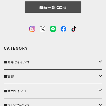
商品一覧に戻る
CATEGORY
■セキセイインコ
キーカバー
■文鳥
キーホルダー
キーカバー
■オカメインコ
パスケース
キーホルダー
キーカバー
■コザクラインコ