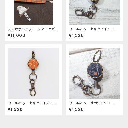
スマホポシェット シマエナガ
リールのみ セキセイインコ
ダークブラウン 帆布 と 岡
オパーリングリーン ブラウン
¥11,000
¥1,320
山デニム しまえなが
AG せきせいいんこ
リールのみ セキセイインコ
リールのみ オカメインコ 横
モノトーン キャメル せきせい
顔 モノトーン ブラック おか
¥1,320
¥1,320
いんこ
めいんこ