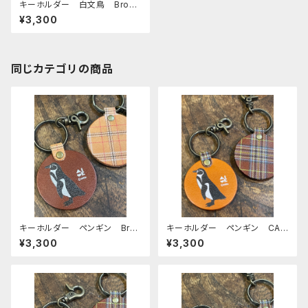
キーホルダー 白文鳥 Brow
n ブラウン ベージュ タータ
¥3,300
ンチェック 栃木レザー 文
鳥 ぶんちょう
同じカテゴリの商品
キーホルダー ペンギン Bro
キーホルダー ペンギン CAM
wn ブラウン 栃木レザー mit
EL キャメル 栃木レザー mi
¥3,300
¥3,300
to
tto