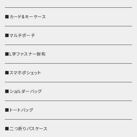
■カード&キーケース
■マルチポーチ
■L字ファスナー財布
■スマホポシェット
■ショルダーバッグ
■トートバッグ
■二つ折りパスケース