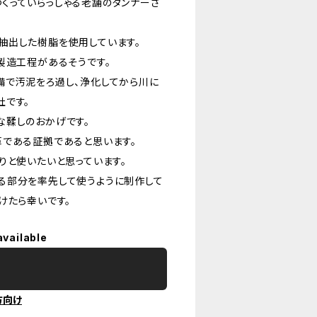
くっていらっしゃる老舗のタンナーさ
抽出した樹脂を使用しています。
製造工程があるそうです。
備で汚泥をろ過し、浄化してから川に
社です。
な鞣しのおかげです。
革である証拠であると思います。
りと使いたいと思っています。
る部分を率先して使うように制作して
けたら幸いです。
available
方向け