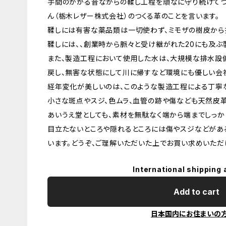
手間のかかる昔ながらの鞣し工程を頑なに守り続けてつ
ん（栃木レザー株式会社）のつくる革のことを言います。
鞣しには有害な薬品類は一切使わず、ミモザの樹皮から
鞣しには、、創業時から脈々と受け継がれた20にも及ぶ
また、製造工程において使用した水は、大規模な排水設
戻し、無害な状態にして川に帰すなど環境にも優しい会
経年変化が美しいのは、このような製造工程による丁寧
小さな斑点やスジ、色ムラ、血管の跡や傷なども天然皮
あいうえ堂としても、素材を無駄なく端から端までしっか
目立たないところや隠れるところには傷やスジなどがあ
います。どうぞ、ご理解いただいた上でお買い求めいただ
International shipping 
Add to cart
日本国内にお住まいの