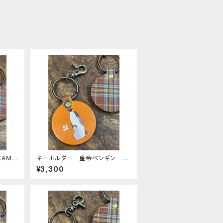
AME
キーホルダー 皇帝ペンギン 親
itto
子 ヒナ エンペラー ヒナペ
¥3,300
ン ペンギン CAMEL キャメ
ル 栃木レザー