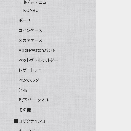
帆布・デニム
KONBU
ポーチ
コインケース
メガネケース
AppleWatchバンド
ペットボトルホルダー
レザートレイ
ペンホルダー
財布
靴下・ミニタオル
その他
■コザクラインコ
キーカバー