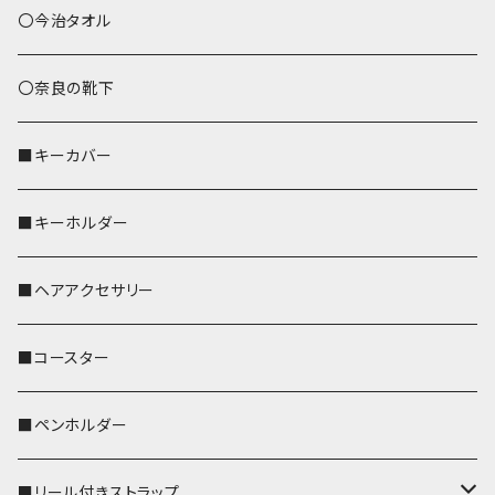
あずまバッグ
シマエナガ
〇今治タオル
トートバッグ（L）
ハシビロコウ
〇奈良の靴下
バッグインバッグ
オカメインコ
■キーカバー
歌うオカメちゃん
セキセイインコ
■キーホルダー
おかめ３兄弟
文鳥
■ヘアアクセサリー
ぽわん
鹿
■コースター
ペンギン
■ペンホルダー
■リール付きストラップ