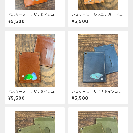
パスケース サザナミインコ
パスケース シマエナガ ベー
ブルー REDBROWN レッド
ジュタータンチェック ブラウ
¥5,500
¥5,500
ブラウン さざなみいんこ 栃
ン 栃木レザー しまえなが
木レザー
Brown
パスケース サザナミインコ 2
パスケース サザナミインコ
羽 ノーマル コバルト ブラウ
ブルー さざなみいんこ ネイ
¥5,500
¥5,500
ン Brown さざなみいんこ
ビー 栃木レザー
栃木レザー