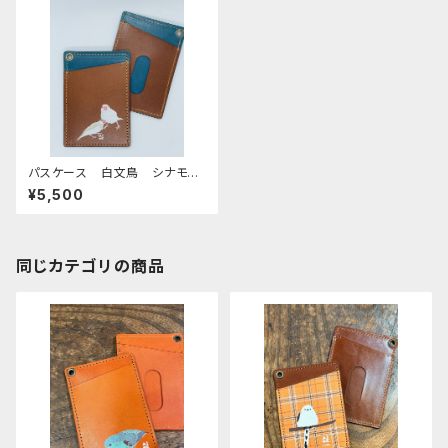
パスケース 白文鳥 シナモン
文鳥 ブラウン ネイビー Br
¥5,500
own navy 文鳥 ぶんちょ
う ブンチョウ 栃木レザー
同じカテゴリの商品