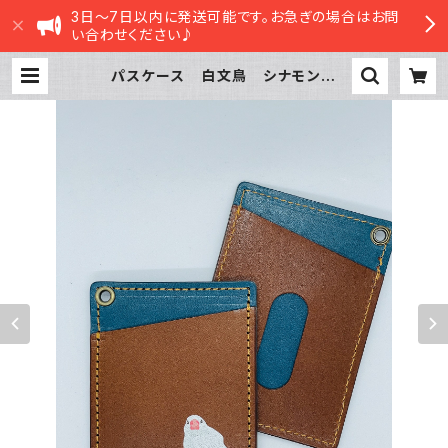
3日～7日以内に発送可能です。お急ぎの場合はお問
い合わせください♪
パスケース 白文鳥 シナモン文
鳥 ブラウン ネイビー Brown
navy 文鳥 ぶんちょう ブンチョ
ウ 栃木レザー | sasatte STORE
|ささってストア