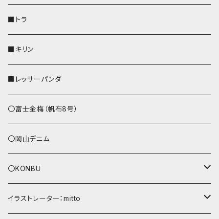
財布
リール付きストラップ
ペンホルダー
■トラ
リールのみ
その他
AppleWatchバンド
■キリン
ストラップ付
L字ファスナー財布
■レッサーパンダ
その他
〇富士金梅（帆布8号）
〇岡山デニム
〇KONBU
ショルダーバッグ
イラストレーター：mitto