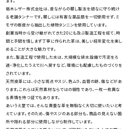
ます。
栃木レザー株式会社は、昔ながらの鞣し製法を頑なに守り続け
る老舗タンナーです。鞣しには有害な薬品類を一切使用せず、ミ
モザの樹皮から抽出した植物タンニンを使用しています。
創業当時から受け継がれてきた20にも及ぶ製造工程を経て、時
間と手間を惜しまず丁寧に作られた革は、美しい経年変化を楽し
めることが大きな魅力です。
また、製造工程で使用した水は、大規模な排水設備で汚泥をろ
過・浄化したうえで川へ戻すなど、環境にも配慮したものづくりを
されています。
天然皮革には、小さな斑点やスジ、色ムラ、血管の跡、傷などがあ
ります。これらは天然素材ならではの個性であり、一枚一枚異な
る表情を持つ証でもあります。
あいうえ堂では、そんな貴重な革を無駄なく大切に使いたいと考
えています。そのため、傷やスジのある部分も、商品の見えない箇
所や隠れる部分に使用しながら制作しています。