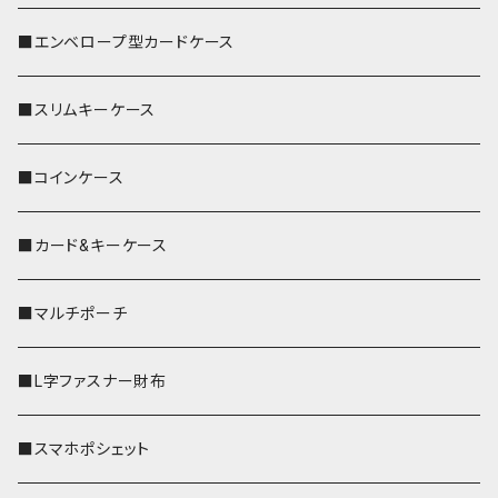
■エンベロープ型カードケース
■スリムキーケース
■コインケース
■カード&キーケース
■マルチポーチ
■L字ファスナー財布
■スマホポシェット