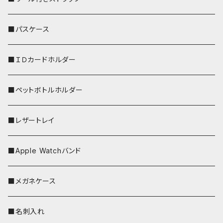
リールのみ
■パスケース
ストラップ付
■ＩＤカードホルダー
■ペットボトルホルダー
■レザートレイ
■Apple Watchバンド
■メガネケース
■名刺入れ