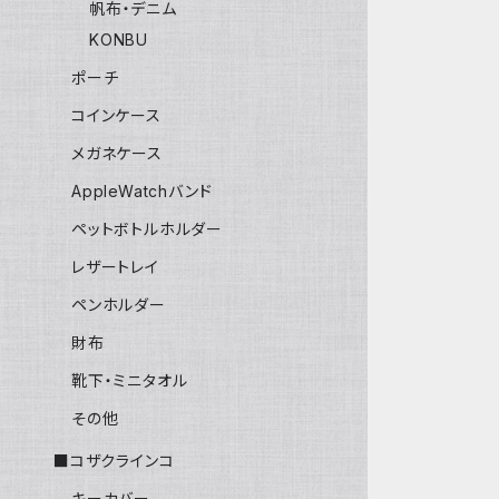
帆布・デニム
KONBU
ポーチ
コインケース
メガネケース
AppleWatchバンド
ペットボトルホルダー
レザートレイ
ペンホルダー
財布
靴下・ミニタオル
その他
■コザクラインコ
キーカバー