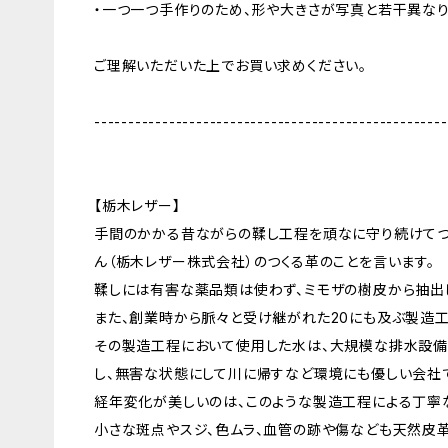
・一つ一つ手作りのため、形や大きさが写真と若干異なり
ご理解いただいた上でお買い求めください。
----------------------------------------------------
【栃木レザー】
手間のかかる昔ながらの鞣し工程を頑なに守り続けてつ
ん（栃木レザー株式会社）のつくる革のことを言います。
鞣しには有害な薬品類は使わず、ミモザの樹皮から抽出
また、創業時から脈々と受け継がれた20にも及ぶ製造工
その製造工程において使用した水は、大規模な排水設備
し、無害な状態にして川に帰すなど環境にも優しい会社
経年変化が美しいのは、このような製造工程による丁寧
小さな斑点やスジ、色ムラ、血管の跡や傷なども天然皮