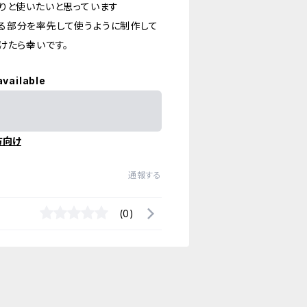
りと使いたいと思っています
る部分を率先して使うように制作して
けたら幸いです。
available
方向け
通報する
(0)