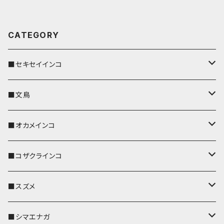
CATEGORY
■セキセイインコ
キーカバー
■文鳥
キーホルダー
キーカバー
■オカメインコ
パスケース
キーホルダー
キーカバー
■コザクラインコ
リール付きストラップ
パスケース
キーホルダー
キーカバー
■スズメ
リールのみ
IDカードホルダー
リール付きストラップ
パスケース
キーホルダー
キーカバー
■シマエナガ