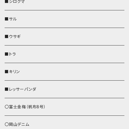
その他
財布
財布
財布
ペットボトルホルダー
AppleWatchバンド
名刺入れ・カードケース
IDカードケース
AppleWatchバンド
リール付きストラップ
名刺入れ
■シロクマ
リールのみ
靴下・ミニタオル
その他
靴下・ミニタオル
ペンホルダー
財布
AppleWatchバンド
ペットボトルホルダー
メガネケース
ペットボトルホルダー
財布
■サル
ストラップ付
その他
その他
靴下・ミニタオル
その他
財布
その他
財布
キーケース
Apple Watchバンド
■ウサギ
財布
リール付きストラップ
ペンホルダー
■トラ
リールのみ
その他
AppleWatchバンド
■キリン
ストラップ付
L字ファスナー財布
■レッサーパンダ
その他
〇富士金梅（帆布8号）
〇岡山デニム