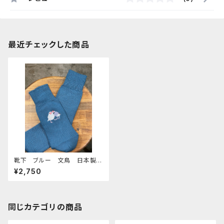
最近チェックした商品
靴下 ブルー 文鳥 日本製
刺繍 白文鳥 桜文鳥 くつし
¥2,750
た 奈良の靴下
同じカテゴリの商品