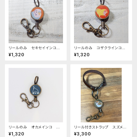
リールのみ セキセイインコ
リールのみ コザクラインコ
ノーマルブルー キャメル せき
イエロー レッドブラウン こざ
¥1,320
¥1,320
せいいんこ
くらいんこ
リールのみ オカメインコ モノ
リール付きストラップ スズメ
トーン ネイビー おかめいん
グリーン × ダークブラウン
¥1,320
¥3,300
こ
すずめ 雀 栃木レザー