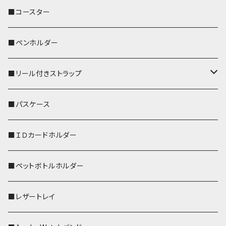
ぽわん
鹿
■コースター
ペンギン
■ペンホルダー
■リール付きストラップ
リールのみ
■パスケース
ストラップ付
■ＩＤカードホルダー
■ペットボトルホルダー
■レザートレイ