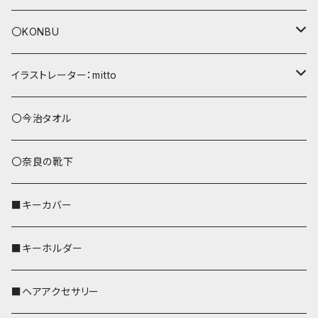
〇KONBU
ショルダーバッグ
イラストレーター：mitto
あずまバッグ
シマエナガ
〇今治タオル
トートバッグ（L）
ハシビロコウ
〇奈良の靴下
バッグインバッグ
オカメインコ
■キーカバー
歌うオカメちゃん
セキセイインコ
■キーホルダー
おかめ３兄弟
文鳥
■ヘアアクセサリー