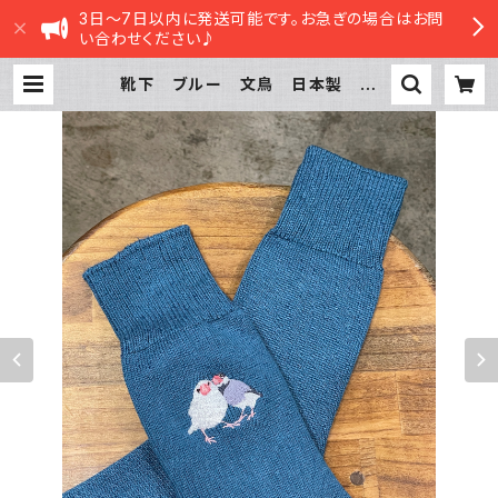
3日～7日以内に発送可能です。お急ぎの場合はお問
い合わせください♪
靴下 ブルー 文鳥 日本製 刺
繍 白文鳥 桜文鳥 くつした 奈良
の靴下 | sasatte STORE|ささって
ストア