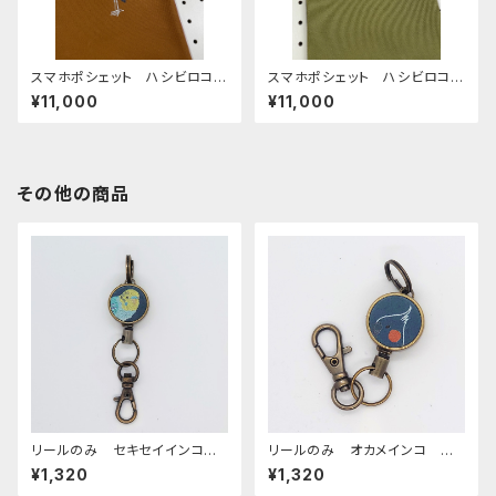
スマホポシェット ハシビロコ
スマホポシェット ハシビロコ
ウ キャメル あずき 帆布
ウ うぐいす 帆布 と 岡山
¥11,000
¥11,000
デニム
その他の商品
リールのみ セキセイインコ
リールのみ オカメインコ 横
レインボー ネイビー せきせ
顔 モノトーン ネイビー お
¥1,320
¥1,320
いいんこ
かめいんこ