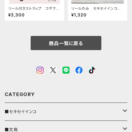
リール付きストラップ コザクラ
リールのみ セキセイインコ
インコ ノーマル レッドブラウ
レインボー キャメル せきせ
¥3,300
¥1,320
ン × キャメル こざくらいん
いいんこ
こ
商品一覧に戻る
CATEGORY
■セキセイインコ
キーカバー
■文鳥