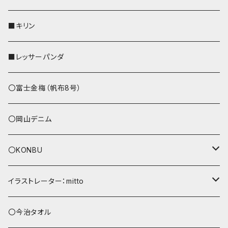
リールのみ
その他
AppleWatchバンド
■キリン
ストラップ付
L字ファスナー財布
■レッサーパンダ
その他
〇富士金梅（帆布8号）
〇岡山デニム
〇KONBU
ショルダーバッグ
イラストレーター：mitto
あずまバッグ
シマエナガ
〇今治タオル