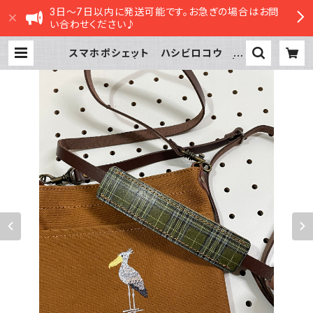
3日～7日以内に発送可能です。お急ぎの場合はお問
い合わせください♪
スマホポシェット ハシビロコウ キ
ャメル 帆布 | sasatte STORE|さ
さってストア