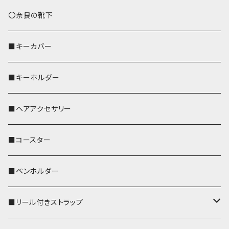
トートバッグ（L）
ハシビロコウ
〇奈良の靴下
バッグインバッグ
オカメインコ
■キーカバー
歌うオカメちゃん
セキセイインコ
■キーホルダー
おかめ３兄弟
文鳥
■ヘアアクセサリー
ぽわん
鹿
■コースター
ペンギン
■ペンホルダー
■リール付きストラップ