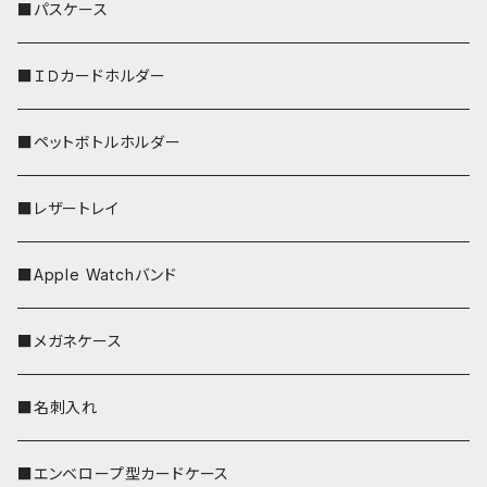
リールのみ
■パスケース
ストラップ付
■ＩＤカードホルダー
■ペットボトルホルダー
■レザートレイ
■Apple Watchバンド
■メガネケース
■名刺入れ
■エンベロープ型カードケース