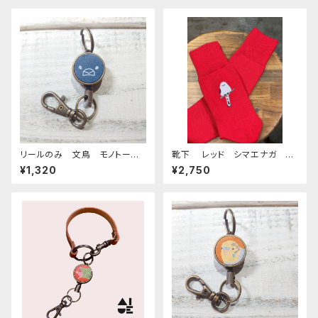
リールのみ 文鳥 モノトー
靴下 レッド シマエナガ く
ン ネイビー ぶんちょう ブン
つした しまえなが 刺繍 日
¥1,320
¥2,750
チョウ
本製 奈良の靴下