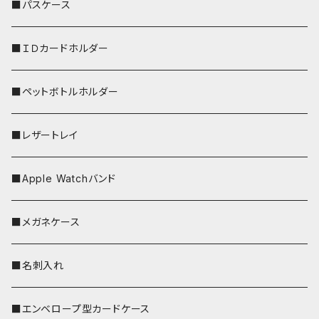
リールのみ
■パスケース
ストラップ付
■ＩＤカードホルダー
■ペットボトルホルダー
■レザートレイ
■Apple Watchバンド
■メガネケース
■名刺入れ
■エンベロープ型カードケース