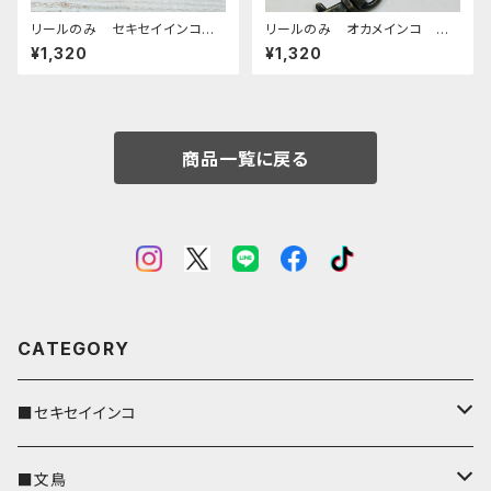
リールのみ セキセイインコ
リールのみ オカメインコ シ
オパーリングリーン ブラウン
ナモンパール ブラウン BRO
¥1,320
¥1,320
AG せきせいいんこ
WN ぽわんシリーズ おかめ
いんこ
商品一覧に戻る
CATEGORY
■セキセイインコ
キーカバー
■文鳥