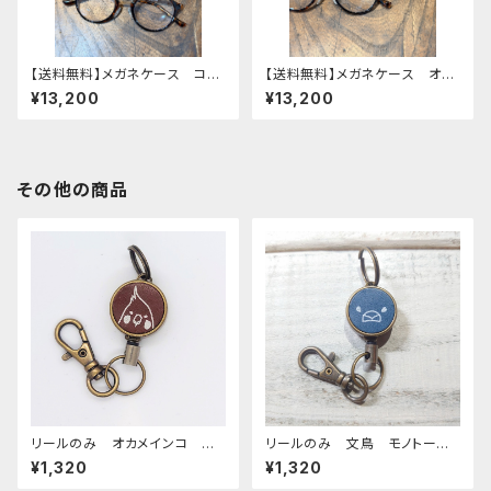
【送料無料】メガネケース コザ
【送料無料】メガネケース オカ
クラインコ イエロー redbr
メインコ 2羽 Green Brown
¥13,200
¥13,200
own レッドブラウン こざくらい
グリーン ブラウン おかめ
んこ 栃木レザー
いんこ 栃木レザー
その他の商品
リールのみ オカメインコ モノ
リールのみ 文鳥 モノトー
トーン ブラウン おかめいん
ン ネイビー ぶんちょう ブン
¥1,320
¥1,320
こ
チョウ