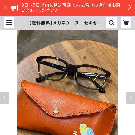
3日～7日以内に発送可能です。お急ぎの場合はお問
い合わせください♪
【送料無料】メガネケース セキセイイ
ンコ レインボー RedBrown レ
ッドブラウン せきせいいんこ 栃
木レザー | sasatte STORE|ささっ
てストア