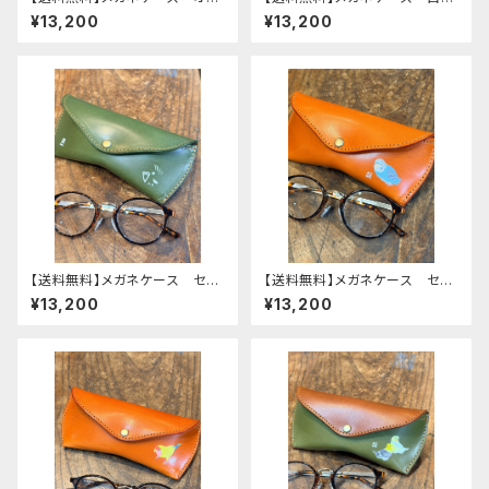
メインコ ぽわん シリーズ
鳥 Brown ブラウン 文鳥
¥13,200
¥13,200
ネイビー タータンチェック 栃
ぶんちょう 栃木レザー
木レザー
【送料無料】メガネケース セキ
【送料無料】メガネケース セキ
セイインコ モノトーン Gree
セイインコ ノーマルブルー
¥13,200
¥13,200
n グリーン せきせいいん
レッドブラウン せきせいいん
こ 栃木レザー
こ 栃木レザー