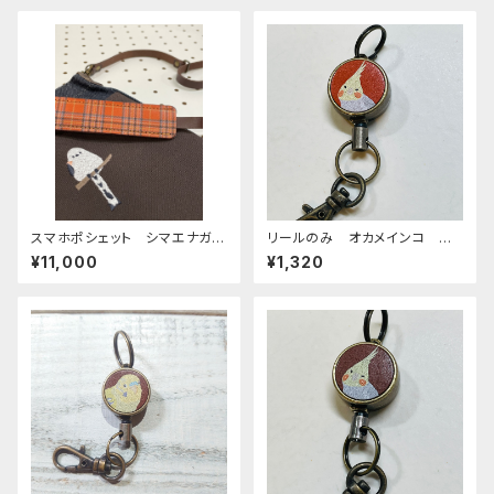
スマホポシェット シマエナガ
リールのみ オカメインコ シ
ダークブラウン 帆布 と 岡
ナモンパール レッドブラウン
¥11,000
¥1,320
山デニム しまえなが
REDBROWN ぽわんシリー
ズ おかめいんこ