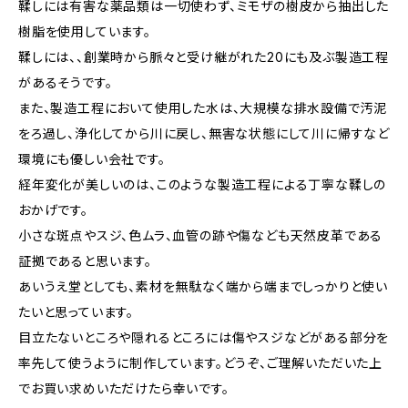
鞣しには有害な薬品類は一切使わず、ミモザの樹皮から抽出した
樹脂を使用しています。
鞣しには、、創業時から脈々と受け継がれた20にも及ぶ製造工程
があるそうです。
また、製造工程において使用した水は、大規模な排水設備で汚泥
をろ過し、浄化してから川に戻し、無害な状態にして川に帰すなど
環境にも優しい会社です。
経年変化が美しいのは、このような製造工程による丁寧な鞣しの
おかげです。
小さな斑点やスジ、色ムラ、血管の跡や傷なども天然皮革である
証拠であると思います。
あいうえ堂としても、素材を無駄なく端から端までしっかりと使い
たいと思っています。
目立たないところや隠れるところには傷やスジなどがある部分を
率先して使うように制作しています。どうぞ、ご理解いただいた上
でお買い求めいただけたら幸いです。