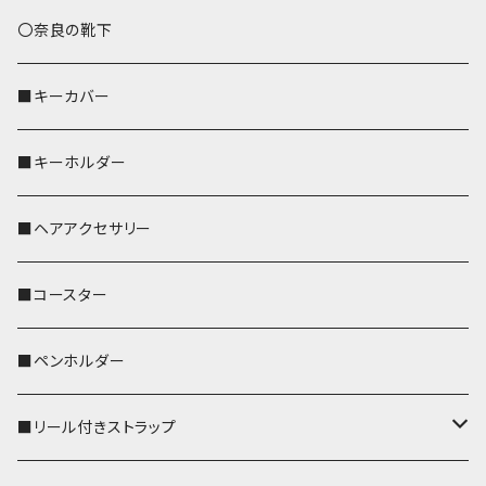
トートバッグ（L）
ハシビロコウ
〇奈良の靴下
バッグインバッグ
オカメインコ
■キーカバー
歌うオカメちゃん
セキセイインコ
■キーホルダー
おかめ３兄弟
文鳥
■ヘアアクセサリー
ぽわん
鹿
■コースター
ペンギン
■ペンホルダー
■リール付きストラップ