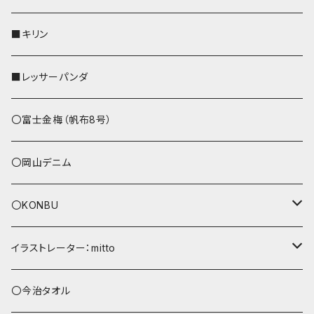
リールのみ
その他
AppleWatchバンド
■キリン
ストラップ付
L字ファスナー財布
■レッサーパンダ
その他
〇富士金梅（帆布8号）
〇岡山デニム
〇KONBU
ショルダーバッグ
イラストレーター：mitto
あずまバッグ
シマエナガ
〇今治タオル