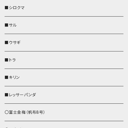
その他
財布
財布
財布
ペットボトルホルダー
AppleWatchバンド
名刺入れ・カードケース
IDカードケース
AppleWatchバンド
リール付きストラップ
名刺入れ
■シロクマ
リールのみ
靴下・ミニタオル
その他
靴下・ミニタオル
ペンホルダー
財布
AppleWatchバンド
ペットボトルホルダー
メガネケース
ペットボトルホルダー
財布
■サル
ストラップ付
その他
その他
靴下・ミニタオル
その他
財布
その他
財布
キーケース
Apple Watchバンド
■ウサギ
財布
リール付きストラップ
ペンホルダー
■トラ
リールのみ
その他
AppleWatchバンド
■キリン
ストラップ付
L字ファスナー財布
■レッサーパンダ
その他
〇富士金梅（帆布8号）