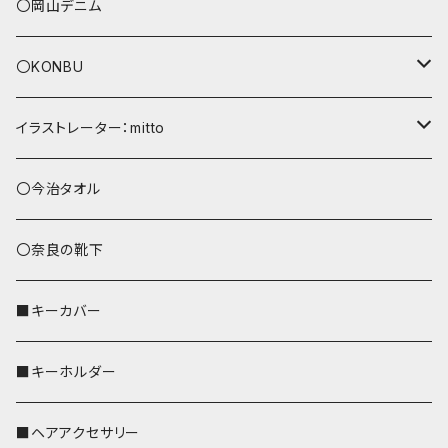
〇岡山デニム
〇KONBU
ショルダーバッグ
イラストレーター：mitto
あずまバッグ
シマエナガ
〇今治タオル
トートバッグ（L）
ハシビロコウ
〇奈良の靴下
バッグインバッグ
オカメインコ
■キーカバー
歌うオカメちゃん
セキセイインコ
■キーホルダー
おかめ３兄弟
文鳥
■ヘアアクセサリー