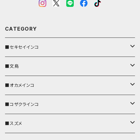
CATEGORY
■セキセイインコ
キーカバー
■文鳥
キーホルダー
キーカバー
■オカメインコ
パスケース
キーホルダー
キーカバー
■コザクラインコ
リール付きストラップ
パスケース
キーホルダー
キーカバー
■スズメ