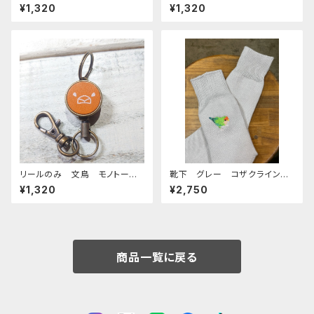
ナモンパール ブラウン BRO
チノー レッドブラウン おかめ
¥1,320
¥1,320
WN ぽわんシリーズ おかめ
いんこ
いんこ
リールのみ 文鳥 モノトー
靴下 グレー コザクライン
ン キャメル ぶんちょう ブン
コ 日本製 刺繍 奈良の靴
¥1,320
¥2,750
チョウ
下 くつした こざくらいんこ
商品一覧に戻る