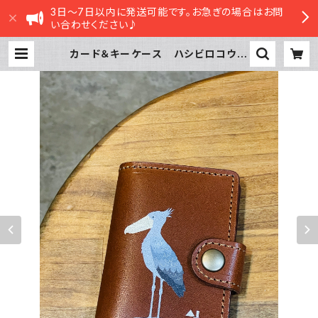
3日～7日以内に発送可能です。お急ぎの場合はお問
い合わせください♪
カード＆キーケース ハシビロコウ
ブラウン キーケース カードケー
ス 栃木レザー | sasatte STORE
|ささってストア