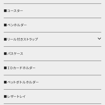
ぽわん
鹿
■コースター
ペンギン
■ペンホルダー
■リール付きストラップ
リールのみ
■パスケース
ストラップ付
■ＩＤカードホルダー
■ペットボトルホルダー
■レザートレイ