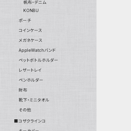
帆布・デニム
KONBU
ポーチ
コインケース
メガネケース
AppleWatchバンド
ペットボトルホルダー
レザートレイ
ペンホルダー
財布
靴下・ミニタオル
その他
■コザクラインコ
キーカバー