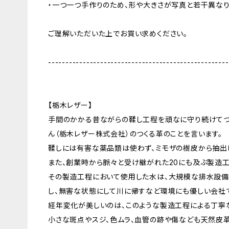
・一つ一つ手作りのため、形や大きさが写真と若干異なり
ご理解いただいた上でお買い求めください。
----------------------------------------------------
【栃木レザー】
手間のかかる昔ながらの鞣し工程を頑なに守り続けてつ
ん（栃木レザー株式会社）のつくる革のことを言います。
鞣しには有害な薬品類は使わず、ミモザの樹皮から抽出
また、創業時から脈々と受け継がれた20にも及ぶ製造工
その製造工程において使用した水は、大規模な排水設備
し、無害な状態にして川に帰すなど環境にも優しい会社
経年変化が美しいのは、このような製造工程による丁寧
小さな斑点やスジ、色ムラ、血管の跡や傷なども天然皮