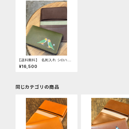
【送料無料】 名刺入れ シロハラ
インコ ズグロシロハラインコ G
¥16,500
reen グリーン しろはらいん
こ ずぐろしろはらいんこ 栃木レ
ザー
同じカテゴリの商品