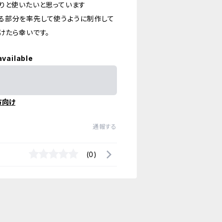
りと使いたいと思っています
る部分を率先して使うように制作して
けたら幸いです。
available
方向け
通報する
(0)