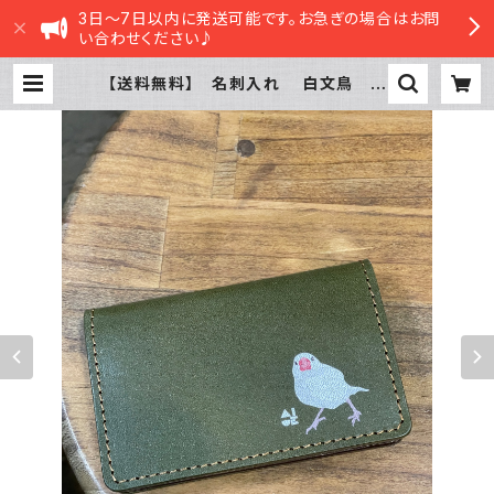
3日～7日以内に発送可能です。お急ぎの場合はお問
い合わせください♪
【送料無料】 名刺入れ 白文鳥 グ
リーン GREEN ぶんちょう 1羽
栃木レザー | sasatte STORE|さ
さってストア