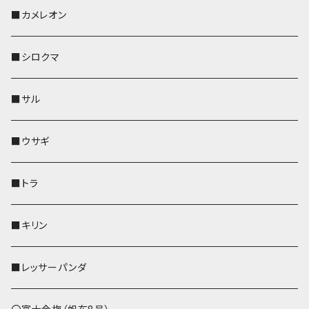
KONBU
その他
靴下・ミニタオル
スマホケース
靴下・ミニタオル
レザートレイ
AppleWatchバンド
ペットボトルホルダー
キーケース
ペンホルダー
名刺入れ
メガネケース
メガネケース
■カメレオン
その他
財布
財布
財布
ペットボトルホルダー
AppleWatchバンド
名刺入れ・カードケース
IDカードケース
AppleWatchバンド
リール付きストラップ
名刺入れ
■シロクマ
リールのみ
靴下・ミニタオル
その他
靴下・ミニタオル
ペンホルダー
財布
AppleWatchバンド
ペットボトルホルダー
メガネケース
ペットボトルホルダー
財布
■サル
ストラップ付
その他
その他
靴下・ミニタオル
その他
財布
その他
財布
キーケース
Apple Watchバンド
■ウサギ
財布
リール付きストラップ
ペンホルダー
■トラ
リールのみ
その他
AppleWatchバンド
■キリン
ストラップ付
L字ファスナー財布
■レッサーパンダ
その他