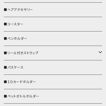
おかめ３兄弟
文鳥
■ヘアアクセサリー
ぽわん
鹿
■コースター
ペンギン
■ペンホルダー
■リール付きストラップ
リールのみ
■パスケース
ストラップ付
■ＩＤカードホルダー
■ペットボトルホルダー