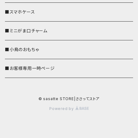
■スマホケース
■ミニがま口チャーム
■小鳥のおもちゃ
■お客様専用一時ページ
© sasatte STORE|ささってストア
Powered by