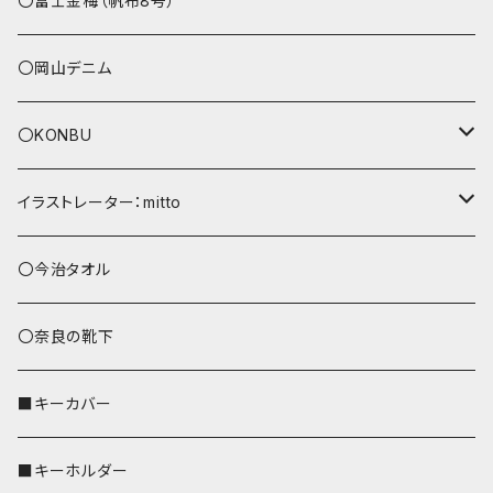
〇富士金梅（帆布8号）
〇岡山デニム
〇KONBU
ショルダーバッグ
イラストレーター：mitto
あずまバッグ
シマエナガ
〇今治タオル
トートバッグ（L）
ハシビロコウ
〇奈良の靴下
バッグインバッグ
オカメインコ
■キーカバー
歌うオカメちゃん
セキセイインコ
■キーホルダー