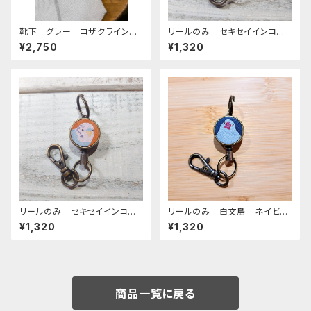
靴下 グレー コザクライン
リールのみ セキセイインコ
コ 日本製 刺繍 奈良の靴
モノトーン ネイビー せきせ
¥2,750
¥1,320
下 くつした こざくらいんこ
いいんこ
リールのみ セキセイインコ
リールのみ 白文鳥 ネイビ
ノーマルブルー キャメル せき
ー 文鳥 ブンチョウ ぶんちょ
¥1,320
¥1,320
せいいんこ
う
商品一覧に戻る