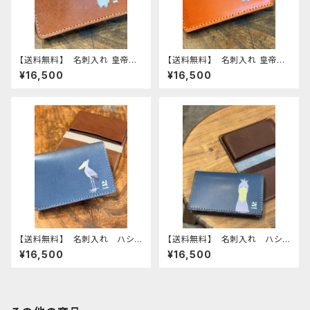
【送料無料】 名刺入れ 皇帝ペ
【送料無料】 名刺入れ 皇帝ペ
ンギン ひな ブラウン Brow
ンギン ひな レッドブラウン
¥16,500
¥16,500
n 栃木レザー エンペラー
RedBrown 栃木レザー エ
コウテイ ペンギン penguin
ンペラー コウテイ ペンギ
ン penguin
【送料無料】 名刺入れ ハシビ
【送料無料】 名刺入れ ハシビ
ロコウ ネイビー dark Blue
ロコウ ネイビー dark Blue
¥16,500
¥16,500
はしびろこう 栃木レザー
はしびろこう 正面 栃木レ
ザー