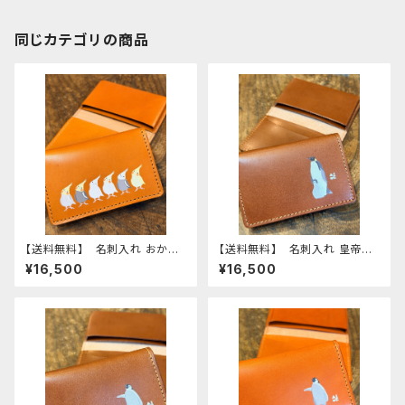
同じカテゴリの商品
【送料無料】 名刺入れ おかめ
【送料無料】 名刺入れ 皇帝ペ
いんこ ぽわんシリーズ Cam
ンギン 親子 ブラウン Bro
¥16,500
¥16,500
el キャメル ノーマル ルチノ
wn 栃木レザー エンペラ
ー シナモンパール アルビ
ー コウテイ ペンギン pen
ノ ホワイトフェイス イエロ
guin
ー おかめいんこ 栃木レザー