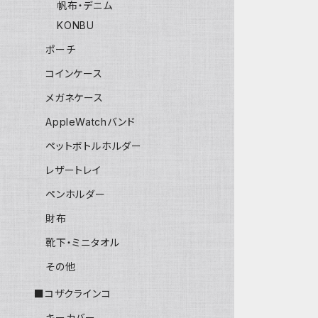
帆布・デニム
KONBU
ポーチ
コインケース
メガネケース
AppleWatchバンド
ペットボトルホルダー
レザートレイ
ペンホルダー
財布
靴下・ミニタオル
その他
■コザクラインコ
キーカバー