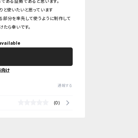
革である証拠であると思います。
りと使いたいと思っています
る部分を率先して使うように制作して
けたら幸いです。
available
方向け
通報する
(0)