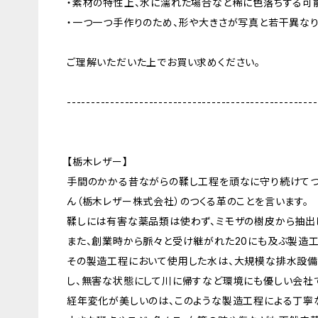
・素材の特性上、水に濡れた場合など稀に色落ちする可
・一つ一つ手作りのため、形や大きさが写真と若干異なり
ご理解いただいた上でお買い求めください。
----------------------------------------------------
【栃木レザー】
手間のかかる昔ながらの鞣し工程を頑なに守り続けてつ
ん（栃木レザー株式会社）のつくる革のことを言います。
鞣しには有害な薬品類は使わず、ミモザの樹皮から抽出
また、創業時から脈々と受け継がれた20にも及ぶ製造工
その製造工程において使用した水は、大規模な排水設備
し、無害な状態にして川に帰すなど環境にも優しい会社
経年変化が美しいのは、このような製造工程による丁寧