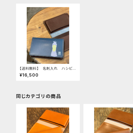
【送料無料】 名刺入れ ハシビロ
コウ ネイビー dark Blue は
¥16,500
しびろこう 正面 栃木レザー
同じカテゴリの商品