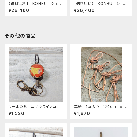
【送料無料】 KONBU ショル
【送料無料】 KONBU ショル
ダーバッグ オカメインコ グレ
ダーバッグ オカメインコ カー
¥26,400
¥26,400
ー（ポケット：グレー）
キ （ポケット：ベージュ）
その他の商品
リールのみ コザクラインコ
革紐 5本入り 120cm × 3
イエロー レッドブラウン こざ
mm 小鳥のおもちゃ バードト
¥1,320
¥1,870
くらいんこ
イ