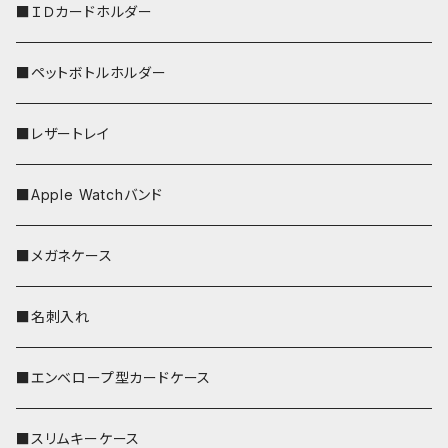
ストラップ付
■ＩＤカードホルダー
■ペットボトルホルダー
■レザートレイ
■Apple Watchバンド
■メガネケース
■名刺入れ
■エンベロープ型カードケース
■スリムキーケース