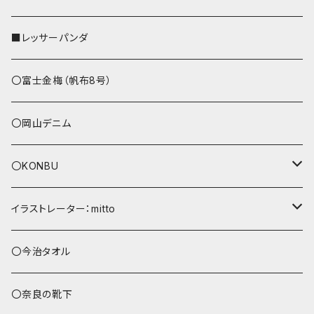
ストラップ付
L字ファスナー財布
■レッサーパンダ
その他
〇富士金梅（帆布8号）
〇岡山デニム
〇KONBU
ショルダーバッグ
イラストレーター：mitto
あずまバッグ
シマエナガ
〇今治タオル
トートバッグ（L）
ハシビロコウ
〇奈良の靴下