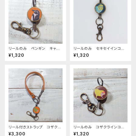
リールのみ ペンギン キャメ
リールのみ セキセイインコ
ル ぺんぎん
レインボー ネイビー せきせ
¥1,320
¥1,320
いいんこ
リール付きストラップ コザクラ
リールのみ コザクラインコ
インコ ノーマル キャメル ×
イエロー ブラウン こざくらい
¥3,300
¥1,320