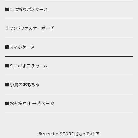
■二つ折りパスケース
ラウンドファスナーポーチ
■スマホケース
■ミニがま口チャーム
■小鳥のおもちゃ
■お客様専用一時ページ
© sasatte STORE|ささってストア