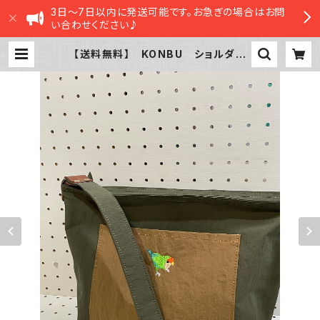
3日～7日以内に発送可能です。お急ぎの場合はお問
い合わせください♪
【送料無料】 KONBU ショルダー
バッグ コザクラインコ カーキ
（ポケット：ベージュ） | sasatte ST
ORE|ささってストア