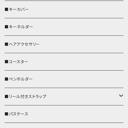
バッグインバッグ
オカメインコ
■キーカバー
歌うオカメちゃん
セキセイインコ
■キーホルダー
おかめ３兄弟
文鳥
■ヘアアクセサリー
ぽわん
鹿
■コースター
ペンギン
■ペンホルダー
■リール付きストラップ
リールのみ
■パスケース