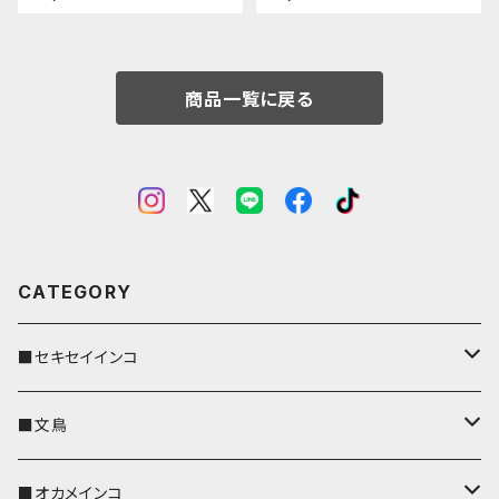
キャメル こざくらいんこ
んこ
商品一覧に戻る
CATEGORY
■セキセイインコ
キーカバー
■文鳥
キーホルダー
キーカバー
■オカメインコ