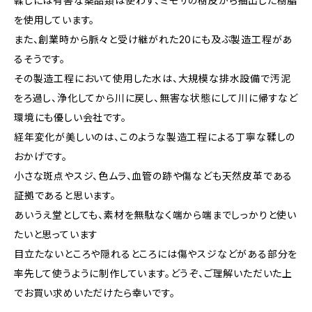
鞣しには有害な薬品類は使わず、ミモザの樹皮から抽出した樹脂
を使用しています。
また、創業時から脈々と受け継がれた20にも及ぶ製造工程があ
るそうです。
その製造工程において使用した水は、大規模な排水設備で汚泥
をろ過し、浄化してから川に戻し、無害な状態にして川に帰すなど
環境にも優しい会社です。
経年変化が美しいのは、このような製造工程による丁寧な鞣しの
おかげです。
小さな斑点やスジ、色ムラ、血管の跡や傷なども天然皮革である
証拠であると思います。
あいうえ堂としても、素材を無駄なく端から端までしっかりと使い
たいと思っています
目立たないところや隠れるところには傷やスジなどがある部分を
率先して使うように制作しています。どうぞ、ご理解いただいた上
でお買い求めいただけたら幸いです。