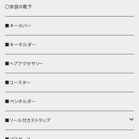
トートバッグ（L）
ハシビロコウ
〇奈良の靴下
バッグインバッグ
オカメインコ
■キーカバー
歌うオカメちゃん
セキセイインコ
■キーホルダー
おかめ３兄弟
文鳥
■ヘアアクセサリー
ぽわん
鹿
■コースター
ペンギン
■ペンホルダー
■リール付きストラップ
リールのみ