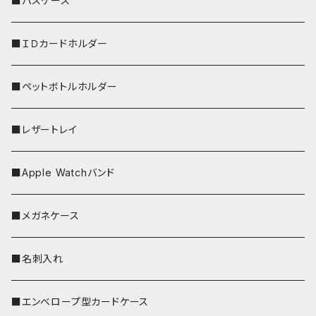
■パスケース
ストラップ付
■ＩＤカードホルダー
■ペットボトルホルダー
■レザートレイ
■Apple Watchバンド
■メガネケース
■名刺入れ
■エンベロープ型カードケース