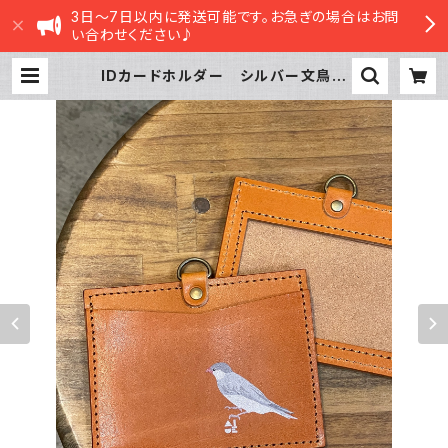
3日～7日以内に発送可能です。お急ぎの場合はお問
い合わせください♪
IDカードホルダー シルバー文鳥
キャメル （ストラップなし） Came
l ぶんちょう ブンチョウ 栃木レザ
ー | sasatte STORE|ささってスト
ア