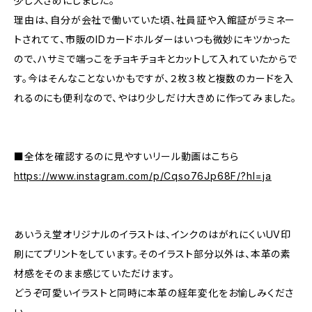
少し大きめにしました。
理由は、自分が会社で働いていた頃、社員証や入館証がラミネー
トされてて、市販のIDカードホルダーはいつも微妙にキツかった
ので、ハサミで端っこをチョキチョキとカットして入れていたからで
す。今はそんなことないかもですが、２枚３枚と複数のカードを入
れるのにも便利なので、やはり少しだけ大きめに作ってみました。
■全体を確認するのに見やすいリール動画はこちら
https://www.instagram.com/p/Cqso76Jp68F/?hl=ja
あいうえ堂オリジナルのイラストは、インクのはがれにくいUV印
刷にてプリントをしています。そのイラスト部分以外は、本革の素
材感をそのまま感じていただけます。
どうぞ可愛いイラストと同時に本革の経年変化をお愉しみくださ