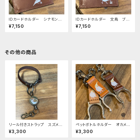
IDカードホルダー シナモン文
IDカードホルダー 文鳥 ブラ
鳥 白文鳥 ブラウン （ストラ
ウン （ストラップなし） ぶんち
¥7,150
¥7,150
ップなし） ぶんちょう ブンチョ
ょう ブンチョウ 桜文鳥 白
ウ 栃木レザー
文鳥 栃木レザー
その他の商品
リール付きストラップ スズメ
ペットボトルホルダー オカメイ
グリーン × ダークブラウン
ンコ シナモンパール 栃木レ
¥3,300
¥3,300
すずめ 雀 栃木レザー
ザー ぽわんシリーズ