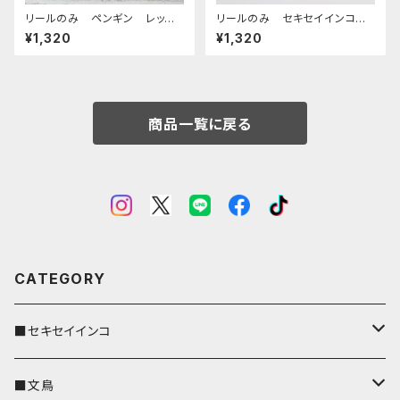
リールのみ ペンギン レッド
リールのみ セキセイインコ
ブラウン ぺんぎん
ノーマルブルー キャメル CA
¥1,320
¥1,320
MEL せきせいいんこ
商品一覧に戻る
CATEGORY
■セキセイインコ
キーカバー
■文鳥