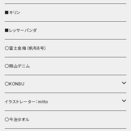
リールのみ
その他
AppleWatchバンド
■キリン
ストラップ付
L字ファスナー財布
■レッサーパンダ
その他
〇富士金梅（帆布8号）
〇岡山デニム
〇KONBU
ショルダーバッグ
イラストレーター：mitto
あずまバッグ
シマエナガ
〇今治タオル