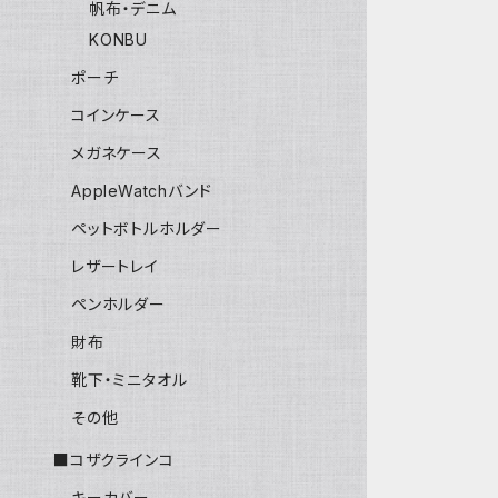
帆布・デニム
KONBU
ポーチ
コインケース
メガネケース
AppleWatchバンド
ペットボトルホルダー
レザートレイ
ペンホルダー
財布
靴下・ミニタオル
その他
■コザクラインコ
キーカバー