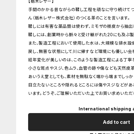
【栃木レザー】
手間のかかる昔ながらの鞣し工程を頑なに守り続けてつ
ん（栃木レザー株式会社）のつくる革のことを言います。
鞣しには有害な薬品類は使わず、ミモザの樹皮から抽出
鞣しには、創業時から脈々と受け継がれた20にも及ぶ製
また、製造工程において使用した水は、大規模な排水設
戻し、無害な状態にして川に帰すなど環境にも優しい会
経年変化が美しいのは、このような製造工程による丁寧
小さな斑点やスジ、色ムラ、血管の跡や傷なども天然皮
あいうえ堂としても、素材を無駄なく端から端までしっか
目立たないところや隠れるところには傷やスジなどがあ
います。どうぞ、ご理解いただいた上でお買い求めいただ
International shipping 
Add to cart