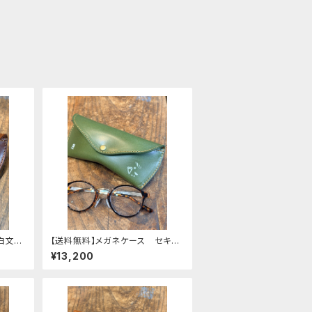
白文
【送料無料】メガネケース セキセ
文鳥 ぶ
イインコ モノトーン Green
¥13,200
グリーン せきせいいんこ 栃木
レザー