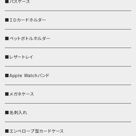
リールのみ
■パスケース
ストラップ付
■ＩＤカードホルダー
■ペットボトルホルダー
■レザートレイ
■Apple Watchバンド
■メガネケース
■名刺入れ
■エンベロープ型カードケース