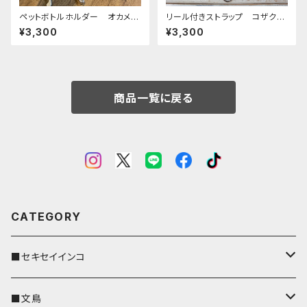
ペットボトルホルダー オカメイ
リール付きストラップ コザクラ
ンコ シナモンパール 栃木レ
インコ ノーマル キャメル ×
¥3,300
¥3,300
ザー ぽわんシリーズ
キャメル こざくらいんこ
商品一覧に戻る
CATEGORY
■セキセイインコ
キーカバー
■文鳥