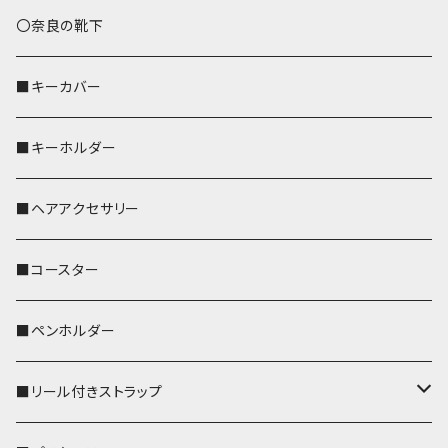
トートバッグ（L）
ハシビロコウ
〇奈良の靴下
バッグインバッグ
オカメインコ
■キーカバー
歌うオカメちゃん
セキセイインコ
■キーホルダー
おかめ３兄弟
文鳥
■ヘアアクセサリー
ぽわん
鹿
■コースター
ペンギン
■ペンホルダー
■リール付きストラップ