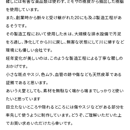
鞣しには有害な薬品類は使わず、ミモザの樹皮から抽出した樹脂
を使用しています。
また、創業時から脈々と受け継がれた20にも及ぶ製造工程があ
るそうです。
その製造工程において使用した水は、大規模な排水設備で汚泥
をろ過し、浄化してから川に戻し、無害な状態にして川に帰すなど
環境にも優しい会社です。
経年変化が美しいのは、このような製造工程による丁寧な鞣しの
おかげです。
小さな斑点やスジ、色ムラ、血管の跡や傷なども天然皮革である
証拠であると思います。
あいうえ堂としても、素材を無駄なく端から端までしっかりと使い
たいと思っています
目立たないところや隠れるところには傷やスジなどがある部分を
率先して使うように制作しています。どうぞ、ご理解いただいた上
でお買い求めいただけたら幸いです。