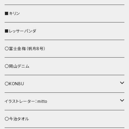
リールのみ
その他
AppleWatchバンド
■キリン
ストラップ付
L字ファスナー財布
■レッサーパンダ
その他
〇富士金梅（帆布8号）
〇岡山デニム
〇KONBU
ショルダーバッグ
イラストレーター：mitto
あずまバッグ
シマエナガ
〇今治タオル