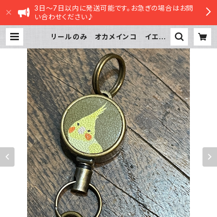
3日～7日以内に発送可能です。お急ぎの場合はお問
い合わせください♪
リールのみ オカメインコ イエロ
ー ぽわんシリーズ グリーン おか
めいんこ | sasatte STORE|ささっ
てストア