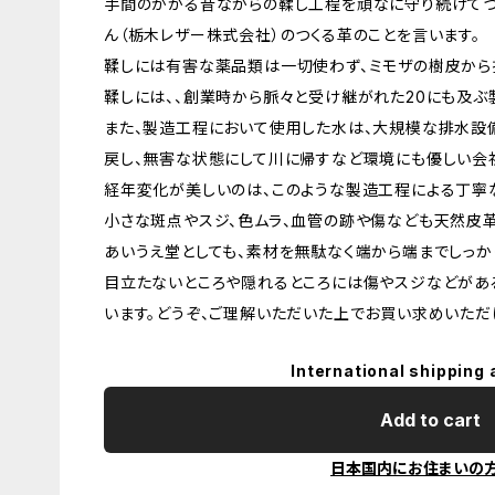
手間のかかる昔ながらの鞣し工程を頑なに守り続けてつ
ん（栃木レザー株式会社）のつくる革のことを言います。
鞣しには有害な薬品類は一切使わず、ミモザの樹皮から
鞣しには、、創業時から脈々と受け継がれた20にも及ぶ
また、製造工程において使用した水は、大規模な排水設
戻し、無害な状態にして川に帰すなど環境にも優しい会
経年変化が美しいのは、このような製造工程による丁寧
小さな斑点やスジ、色ムラ、血管の跡や傷なども天然皮
あいうえ堂としても、素材を無駄なく端から端までしっか
目立たないところや隠れるところには傷やスジなどがあ
います。どうぞ、ご理解いただいた上でお買い求めいただ
International shipping 
Add to cart
日本国内にお住まいの