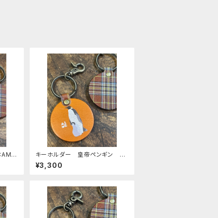
AME
キーホルダー 皇帝ペンギン 親
itto
子 ヒナ エンペラー ヒナペ
¥3,300
ン ペンギン CAMEL キャメ
ル 栃木レザー