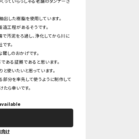
くっていらっしゃる老舗のタンナーさ
抽出した樹脂を使用しています。
製造工程があるそうです。
備で汚泥をろ過し、浄化してから川に
社です。
な鞣しのおかげです。
革である証拠であると思います。
りと使いたいと思っています。
る部分を率先して使うように制作して
けたら幸いです。
available
方向け