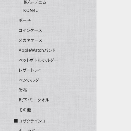
帆布・デニム
KONBU
ポーチ
コインケース
メガネケース
AppleWatchバンド
ペットボトルホルダー
レザートレイ
ペンホルダー
財布
靴下・ミニタオル
その他
■コザクラインコ
キーカバー