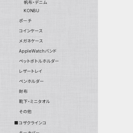
帆布・デニム
KONBU
ポーチ
コインケース
メガネケース
AppleWatchバンド
ペットボトルホルダー
レザートレイ
ペンホルダー
財布
靴下・ミニタオル
その他
■コザクラインコ
キーカバー