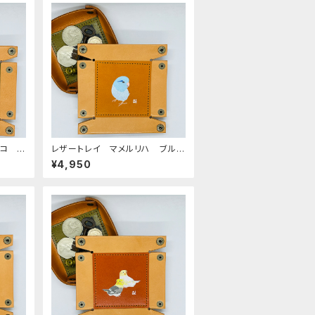
コ ノ
レザートレイ マメルリハ ブル
ボー G
ー キャメル Camel 栃木レザ
¥4,950
いん
ー