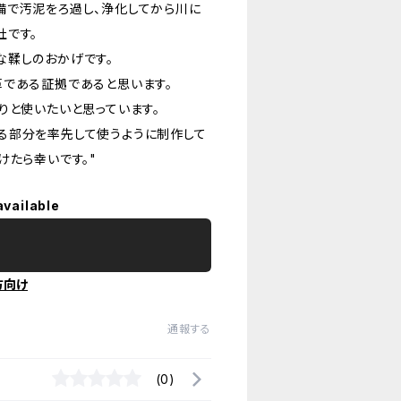
備で汚泥をろ過し、浄化してから川に
社です。
な鞣しのおかげです。
革である証拠であると思います。
りと使いたいと思っています。
る部分を率先して使うように制作して
けたら幸いです。"
available
方向け
通報する
(0)