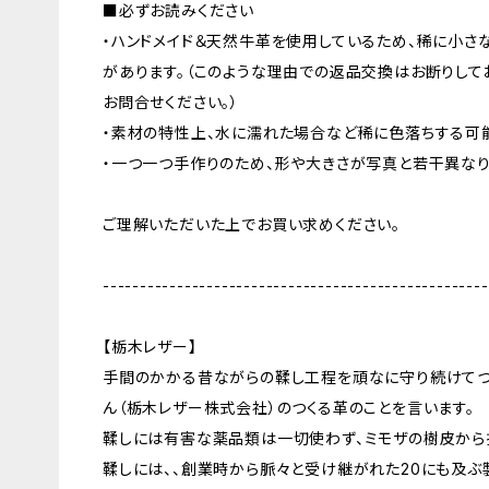
■必ずお読みください
・ハンドメイド＆天然牛革を使用しているため、稀に小さ
があります。（このような理由での返品交換はお断りして
お問合せください。）
・素材の特性上、水に濡れた場合など稀に色落ちする可
・一つ一つ手作りのため、形や大きさが写真と若干異なり
ご理解いただいた上でお買い求めください。
----------------------------------------------------
【栃木レザー】
手間のかかる昔ながらの鞣し工程を頑なに守り続けてつ
ん（栃木レザー株式会社）のつくる革のことを言います。
鞣しには有害な薬品類は一切使わず、ミモザの樹皮から
鞣しには、、創業時から脈々と受け継がれた20にも及ぶ