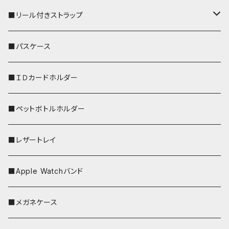
■リール付きストラップ
リールのみ
■パスケース
ストラップ付
■ＩＤカードホルダー
■ペットボトルホルダー
■レザートレイ
■Apple Watchバンド
■メガネケース