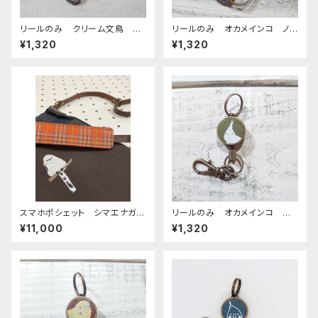
リールのみ クリーム文鳥 ブ
リールのみ オカメインコ ノ
ラウン 文鳥 ぶんちょう ブン
ーマル キャメル おかめいん
¥1,320
¥1,320
チョウ
こ
スマホポシェット シマエナガ
リールのみ オカメインコ ア
ダークブラウン 帆布 と 岡
ルビノ グリーン ぽわんシリ
¥11,000
¥1,320
山デニム しまえなが
ーズ おかめいんこ