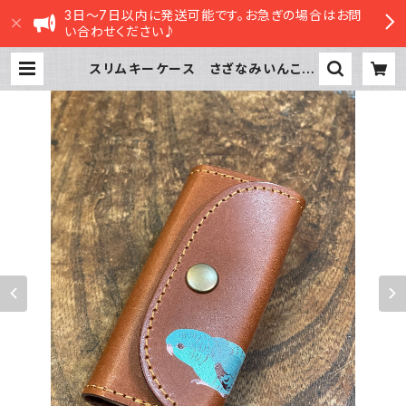
3日～7日以内に発送可能です。お急ぎの場合はお問
い合わせください♪
スリムキーケース さざなみいんこ
ブルー ブラウン Brown サザナ
ミインコ 栃木レザー | sasatte S
TORE|ささってストア