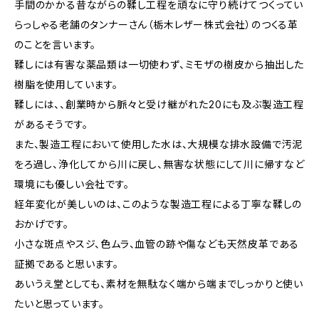
手間のかかる昔ながらの鞣し工程を頑なに守り続けてつくってい
らっしゃる老舗のタンナーさん（栃木レザー株式会社）のつくる革
のことを言います。
鞣しには有害な薬品類は一切使わず、ミモザの樹皮から抽出した
樹脂を使用しています。
鞣しには、、創業時から脈々と受け継がれた20にも及ぶ製造工程
があるそうです。
また、製造工程において使用した水は、大規模な排水設備で汚泥
をろ過し、浄化してから川に戻し、無害な状態にして川に帰すなど
環境にも優しい会社です。
経年変化が美しいのは、このような製造工程による丁寧な鞣しの
おかげです。
小さな斑点やスジ、色ムラ、血管の跡や傷なども天然皮革である
証拠であると思います。
あいうえ堂としても、素材を無駄なく端から端までしっかりと使い
たいと思っています。