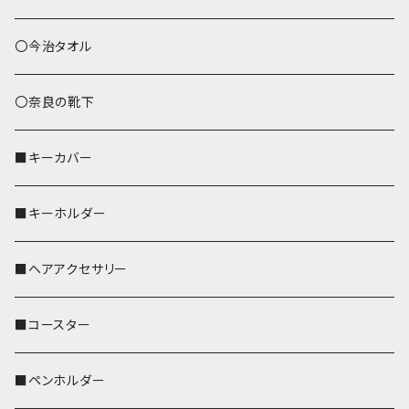
あずまバッグ
シマエナガ
〇今治タオル
トートバッグ（L）
ハシビロコウ
〇奈良の靴下
バッグインバッグ
オカメインコ
■キーカバー
歌うオカメちゃん
セキセイインコ
■キーホルダー
おかめ３兄弟
文鳥
■ヘアアクセサリー
ぽわん
鹿
■コースター
ペンギン
■ペンホルダー