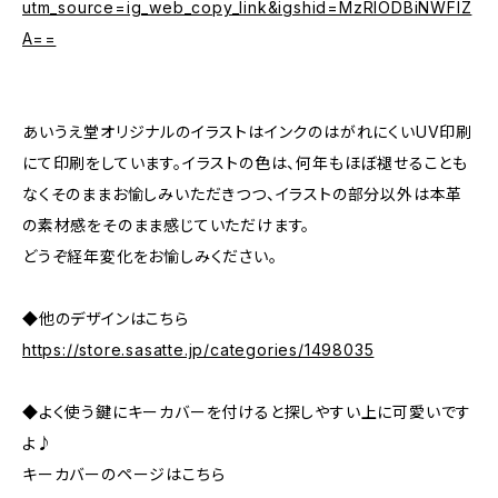
utm_source=ig_web_copy_link&igshid=MzRlODBiNWFlZ
A==
あいうえ堂オリジナルのイラストはインクのはがれにくいUV印刷
にて印刷をしています。イラストの色は、何年もほぼ褪せることも
なくそのままお愉しみいただきつつ、イラストの部分以外は本革
の素材感をそのまま感じていただけます。
どうぞ経年変化をお愉しみください。
◆他のデザインはこちら
https://store.sasatte.jp/categories/1498035
◆よく使う鍵にキーカバーを付けると探しやすい上に可愛いです
よ♪
キーカバーのページはこちら