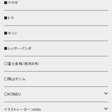
ストラップ付
その他
その他
靴下・ミニタオル
その他
財布
その他
財布
キーケース
Apple Watchバンド
■ウサギ
財布
リール付きストラップ
ペンホルダー
■トラ
リールのみ
その他
AppleWatchバンド
■キリン
ストラップ付
L字ファスナー財布
■レッサーパンダ
その他
〇富士金梅（帆布8号）
〇岡山デニム
〇KONBU
ショルダーバッグ
イラストレーター：mitto