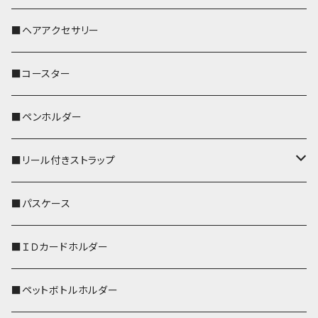
おかめ３兄弟
文鳥
■ヘアアクセサリー
ぽわん
鹿
■コースター
ペンギン
■ペンホルダー
■リール付きストラップ
リールのみ
■パスケース
ストラップ付
■ＩＤカードホルダー
■ペットボトルホルダー