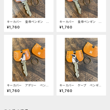
キーカバー 皇帝ペンギン ヒ
キーカバー 皇帝ペンギン ヒ
ナ エンペラー ヒナペン ペ
ナ エンペラー ヒナペン ペ
¥1,760
¥1,760
ンギン Brown ブラウン 栃
ンギン RedBrown レッドブ
木レザー
ラウン 栃木レザー
キーカバー アデリー ペンギ
キーカバー ケープ ペンギ
ン CAMEL キャメル 栃木
ン CAMEL キャメル 栃木
¥1,760
¥1,760
レザー
レザー