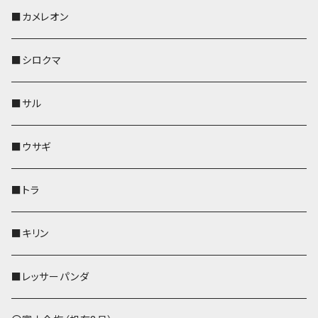
KONBU
その他
靴下・ミニタオル
スマホケース
靴下・ミニタオル
レザートレイ
AppleWatchバンド
ペットボトルホルダー
キーケース
ペンホルダー
名刺入れ
メガネケース
メガネケース
■カメレオン
その他
財布
財布
財布
ペットボトルホルダー
AppleWatchバンド
名刺入れ・カードケース
IDカードケース
AppleWatchバンド
リール付きストラップ
名刺入れ
■シロクマ
リールのみ
靴下・ミニタオル
その他
靴下・ミニタオル
ペンホルダー
財布
AppleWatchバンド
ペットボトルホルダー
メガネケース
ペットボトルホルダー
財布
■サル
ストラップ付
その他
その他
靴下・ミニタオル
その他
財布
その他
財布
キーケース
Apple Watchバンド
■ウサギ
財布
リール付きストラップ
ペンホルダー
■トラ
リールのみ
その他
AppleWatchバンド
■キリン
ストラップ付
L字ファスナー財布
■レッサーパンダ