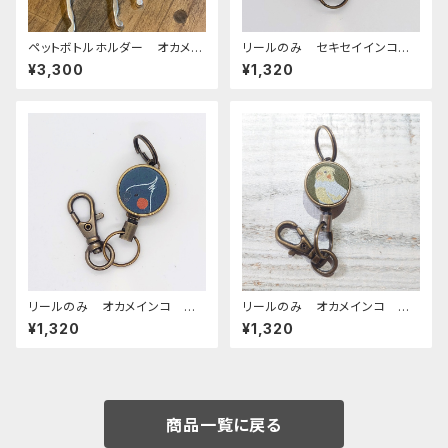
ペットボトルホルダー オカメイ
リールのみ セキセイインコ
ンコ シナモンパール 栃木レ
レインボー ブラウン せきせ
¥3,300
¥1,320
ザー ぽわんシリーズ
いいんこ
リールのみ オカメインコ 横
リールのみ オカメインコ ル
顔 モノトーン ネイビー お
チノー グリーン おかめいん
¥1,320
¥1,320
かめいんこ
こ
商品一覧に戻る