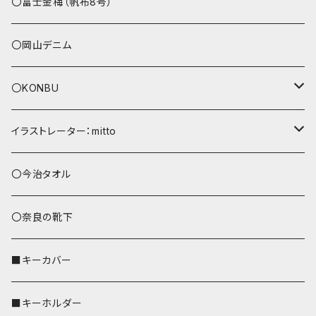
その他
〇富士金梅（帆布8号）
〇岡山デニム
〇KONBU
ショルダーバッグ
イラストレーター：mitto
あずまバッグ
シマエナガ
〇今治タオル
トートバッグ（L）
ハシビロコウ
〇奈良の靴下
バッグインバッグ
オカメインコ
■キーカバー
歌うオカメちゃん
セキセイインコ
■キーホルダー