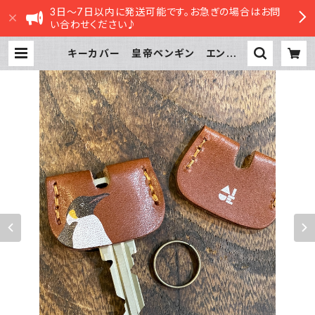
3日～7日以内に発送可能です。お急ぎの場合はお問
い合わせください♪
キーカバー 皇帝ペンギン エンペラ
ー ペンギン penguin Brown
ブラウン 栃木レザー | sasatte
STORE|ささってストア