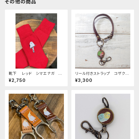
その他の商品
靴下 レッド シマエナガ く
リール付きストラップ コザクラ
つした しまえなが 刺繍 日
インコ ノーマル ブラウン ×
¥2,750
¥3,300
本製 奈良の靴下
ダークブラウン こざくらいん
こ