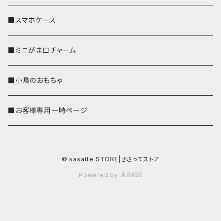
■スマホケース
■ミニがま口チャーム
■小鳥のおもちゃ
■お客様専用一時ページ
© sasatte STORE|ささってストア
Powered by