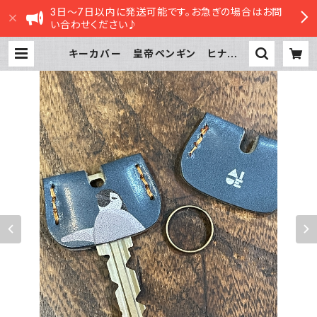
3日～7日以内に発送可能です。お急ぎの場合はお問
い合わせください♪
キーカバー 皇帝ペンギン ヒナ エ
ンペラー ヒナペン ペンギン ネイ
ビー 栃木レザー | sasatte STO
RE|ささってストア