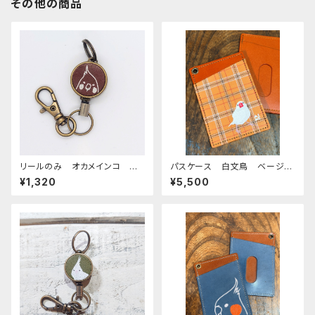
その他の商品
リールのみ オカメインコ モノ
パスケース 白文鳥 ベージ
トーン ブラウン おかめいん
ュ タータンチェック レッドブ
¥1,320
¥5,500
こ
ラウン 文鳥 栃木レザー