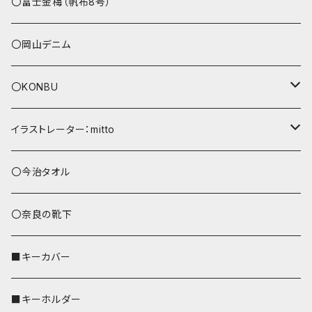
その他
〇富士金梅（帆布8号）
〇岡山デニム
〇KONBU
ショルダーバッグ
イラストレーター：mitto
あずまバッグ
シマエナガ
〇今治タオル
トートバッグ（L）
ハシビロコウ
〇奈良の靴下
バッグインバッグ
オカメインコ
■キーカバー
歌うオカメちゃん
セキセイインコ
■キーホルダー