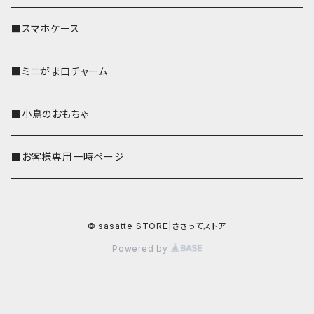
■スマホケース
■ミニがま口チャーム
■小鳥のおもちゃ
■お客様専用一時ページ
© sasatte STORE|ささってストア
Powered by