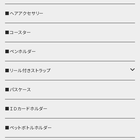
おかめ３兄弟
文鳥
■ヘアアクセサリー
ぽわん
鹿
■コースター
ペンギン
■ペンホルダー
■リール付きストラップ
リールのみ
■パスケース
ストラップ付
■ＩＤカードホルダー
■ペットボトルホルダー