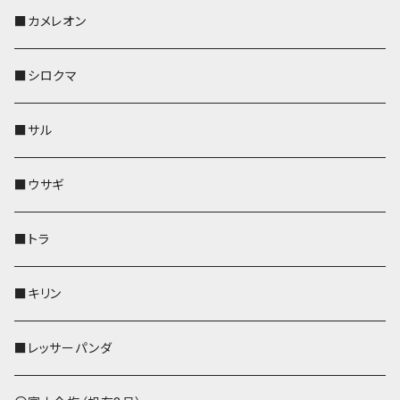
KONBU
その他
靴下・ミニタオル
スマホケース
靴下・ミニタオル
レザートレイ
AppleWatchバンド
ペットボトルホルダー
キーケース
ペンホルダー
名刺入れ
メガネケース
メガネケース
■カメレオン
その他
財布
財布
財布
ペットボトルホルダー
AppleWatchバンド
名刺入れ・カードケース
IDカードケース
AppleWatchバンド
リール付きストラップ
名刺入れ
■シロクマ
リールのみ
靴下・ミニタオル
その他
靴下・ミニタオル
ペンホルダー
財布
AppleWatchバンド
ペットボトルホルダー
メガネケース
ペットボトルホルダー
財布
■サル
ストラップ付
その他
その他
靴下・ミニタオル
その他
財布
その他
財布
キーケース
Apple Watchバンド
■ウサギ
財布
リール付きストラップ
ペンホルダー
■トラ
リールのみ
その他
AppleWatchバンド
■キリン
ストラップ付
L字ファスナー財布
■レッサーパンダ