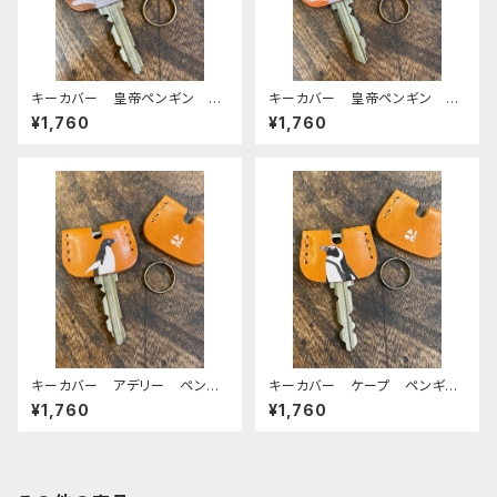
キーカバー 皇帝ペンギン ヒ
キーカバー 皇帝ペンギン ヒ
ナ エンペラー ヒナペン ペ
ナ エンペラー ヒナペン ペ
¥1,760
¥1,760
ンギン Brown ブラウン 栃
ンギン RedBrown レッドブ
木レザー
ラウン 栃木レザー
キーカバー アデリー ペンギ
キーカバー ケープ ペンギ
ン CAMEL キャメル 栃木
ン CAMEL キャメル 栃木
¥1,760
¥1,760
レザー
レザー