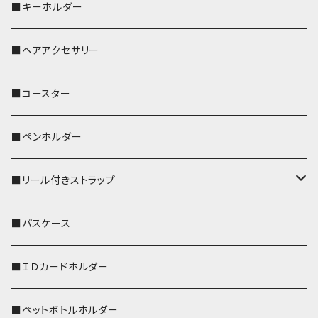
歌うオカメちゃん
セキセイインコ
■キーホルダー
おかめ３兄弟
文鳥
■ヘアアクセサリー
ぽわん
鹿
■コースター
ペンギン
■ペンホルダー
■リール付きストラップ
リールのみ
■パスケース
ストラップ付
■ＩＤカードホルダー
■ペットボトルホルダー