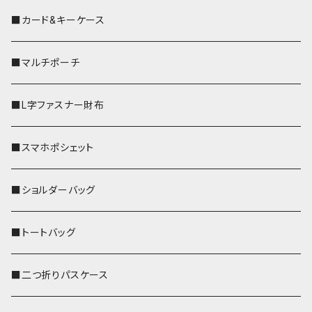
■カード&キーケース
■マルチポーチ
■L字ファスナー財布
■スマホポシェット
■ショルダーバッグ
■トートバッグ
■二つ折りパスケース