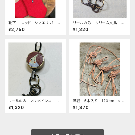
靴下 レッド シマエナガ く
リールのみ クリーム文鳥 ブ
つした しまえなが 刺繍 日
ラウン 文鳥 ぶんちょう ブン
¥2,750
¥1,320
本製 奈良の靴下
チョウ
リールのみ オカメインコ シ
革紐 5本入り 120cm × 3
ナモンパール ブラウン BRO
mm 小鳥のおもちゃ バードト
¥1,320
¥1,870
WN ぽわんシリーズ おかめ
イ
いんこ