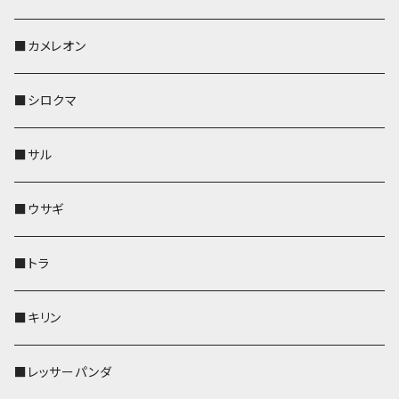
KONBU
その他
靴下・ミニタオル
スマホケース
靴下・ミニタオル
レザートレイ
AppleWatchバンド
ペットボトルホルダー
キーケース
ペンホルダー
名刺入れ
メガネケース
メガネケース
■カメレオン
その他
財布
財布
財布
ペットボトルホルダー
AppleWatchバンド
名刺入れ・カードケース
IDカードケース
AppleWatchバンド
リール付きストラップ
名刺入れ
■シロクマ
リールのみ
靴下・ミニタオル
その他
靴下・ミニタオル
ペンホルダー
財布
AppleWatchバンド
ペットボトルホルダー
メガネケース
ペットボトルホルダー
財布
■サル
ストラップ付
その他
その他
靴下・ミニタオル
その他
財布
その他
財布
キーケース
Apple Watchバンド
■ウサギ
財布
リール付きストラップ
ペンホルダー
■トラ
リールのみ
その他
AppleWatchバンド
■キリン
ストラップ付
L字ファスナー財布
■レッサーパンダ