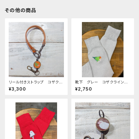
その他の商品
リール付きストラップ コザクラ
靴下 グレー コザクライン
インコ ノーマル キャメル ×
コ 日本製 刺繍 奈良の靴
¥3,300
¥2,750
キャメル こざくらいんこ
下 くつした こざくらいんこ