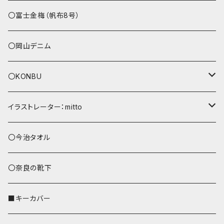
その他
〇富士金梅（帆布8号）
〇岡山デニム
〇KONBU
ショルダーバッグ
イラストレーター：mitto
あずまバッグ
シマエナガ
〇今治タオル
トートバッグ（L）
ハシビロコウ
〇奈良の靴下
バッグインバッグ
オカメインコ
■キーカバー