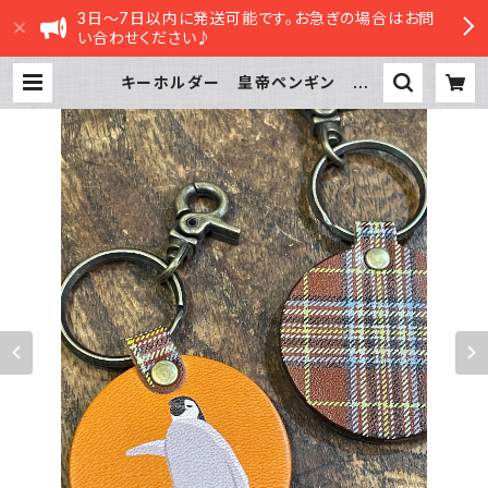
3日～7日以内に発送可能です。お急ぎの場合はお問
い合わせください♪
キーホルダー 皇帝ペンギン ヒ
ナ エンペラー ヒナペン ペンギ
ン CAMEL キャメル 栃木レザー
| sasatte STORE|ささってストア