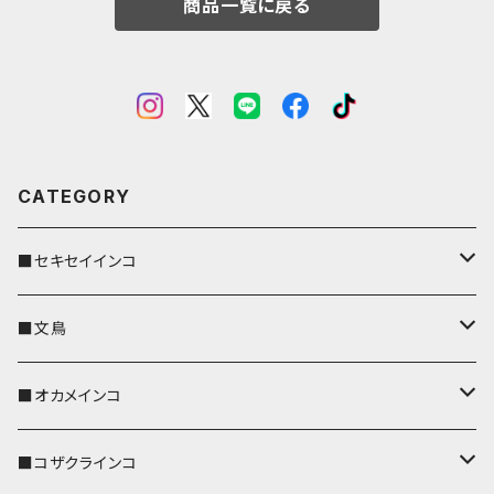
商品一覧に戻る
CATEGORY
■セキセイインコ
キーカバー
■文鳥
キーホルダー
キーカバー
■オカメインコ
パスケース
キーホルダー
キーカバー
■コザクラインコ