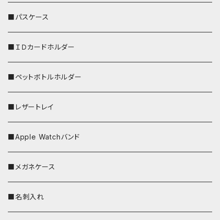
リールのみ
■パスケース
ストラップ付
■ＩＤカードホルダー
■ペットボトルホルダー
■レザートレイ
■Apple Watchバンド
■メガネケース
■名刺入れ