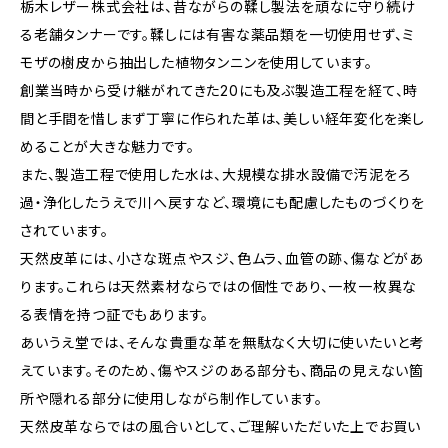
栃木レザー株式会社は、昔ながらの鞣し製法を頑なに守り続け
る老舗タンナーです。鞣しには有害な薬品類を一切使用せず、ミ
モザの樹皮から抽出した植物タンニンを使用しています。
創業当時から受け継がれてきた20にも及ぶ製造工程を経て、時
間と手間を惜しまず丁寧に作られた革は、美しい経年変化を楽し
めることが大きな魅力です。
また、製造工程で使用した水は、大規模な排水設備で汚泥をろ
過・浄化したうえで川へ戻すなど、環境にも配慮したものづくりを
されています。
天然皮革には、小さな斑点やスジ、色ムラ、血管の跡、傷などがあ
ります。これらは天然素材ならではの個性であり、一枚一枚異な
る表情を持つ証でもあります。
あいうえ堂では、そんな貴重な革を無駄なく大切に使いたいと考
えています。そのため、傷やスジのある部分も、商品の見えない箇
所や隠れる部分に使用しながら制作しています。
天然皮革ならではの風合いとして、ご理解いただいた上でお買い