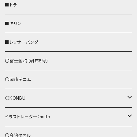
財布
リール付きストラップ
ペンホルダー
■トラ
リールのみ
その他
AppleWatchバンド
■キリン
ストラップ付
L字ファスナー財布
■レッサーパンダ
その他
〇富士金梅（帆布8号）
〇岡山デニム
〇KONBU
ショルダーバッグ
イラストレーター：mitto
あずまバッグ
シマエナガ
〇今治タオル