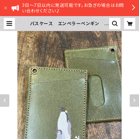
3日～7日以内に発送可能です。お急ぎの場合はお問
い合わせください♪
パスケース エンペラーペンギン 親
子 皇帝ペンギン Green グリー
ン ぺんぎん 栃木レザー | sasatt
e STORE|ささってストア