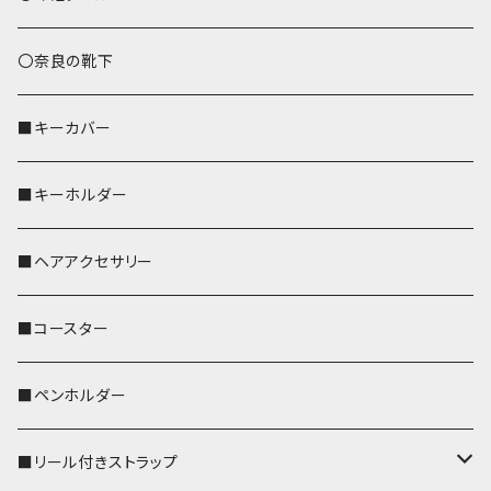
トートバッグ（L）
ハシビロコウ
〇奈良の靴下
バッグインバッグ
オカメインコ
■キーカバー
歌うオカメちゃん
セキセイインコ
■キーホルダー
おかめ３兄弟
文鳥
■ヘアアクセサリー
ぽわん
鹿
■コースター
ペンギン
■ペンホルダー
■リール付きストラップ