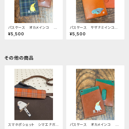
パスケース オカメインコ イ
パスケース サザナミインコ
エロー ネイビー タータンチ
ブルー REDBROWN レッド
¥5,500
¥5,500
ェック ブラウン おかめいん
ブラウン さざなみいんこ 栃
こ ぽわんシリーズ 栃木レザ
木レザー
ー
その他の商品
スマホポシェット シマエナガ
パスケース オカメインコ ル
ダークブラウン 帆布 と 岡
チノー ブラウン ダークグリー