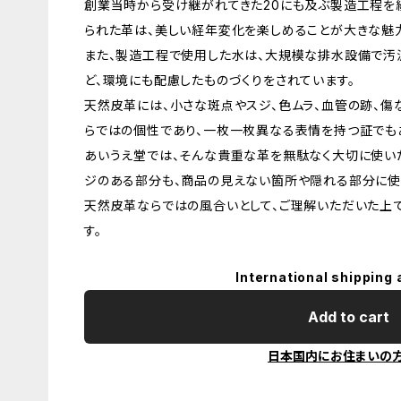
創業当時から受け継がれてきた20にも及ぶ製造工程を
られた革は、美しい経年変化を楽しめることが大きな魅
また、製造工程で使用した水は、大規模な排水設備で汚
ど、環境にも配慮したものづくりをされています。
天然皮革には、小さな斑点やスジ、色ムラ、血管の跡、傷
らではの個性であり、一枚一枚異なる表情を持つ証でも
あいうえ堂では、そんな貴重な革を無駄なく大切に使いた
ジのある部分も、商品の見えない箇所や隠れる部分に使
天然皮革ならではの風合いとして、ご理解いただいた上
す。
International shipping 
Add to cart
日本国内にお住まいの