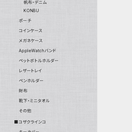
帆布・デニム
KONBU
ポーチ
コインケース
メガネケース
AppleWatchバンド
ペットボトルホルダー
レザートレイ
ペンホルダー
財布
靴下・ミニタオル
その他
■コザクラインコ
キーカバー