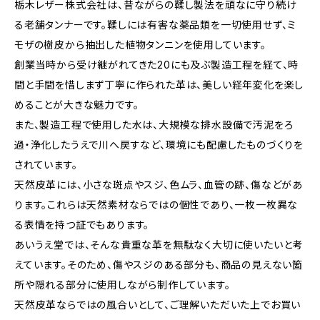
栃木レザー株式会社は、昔ながらの鞣し製法を頑なに守り続け
る老舗タンナーです。鞣しには有害な薬品類を一切使用せず、ミ
モザの樹皮から抽出した植物タンニンを使用しています。
創業当時から受け継がれてきた20にも及ぶ製造工程を経て、時
間と手間を惜しまず丁寧に作られた革は、美しい経年変化を楽し
めることが大きな魅力です。
また、製造工程で使用した水は、大規模な排水設備で汚泥をろ
過・浄化したうえで川へ戻すなど、環境にも配慮したものづくりを
されています。
天然皮革には、小さな斑点やスジ、色ムラ、血管の跡、傷などがあ
ります。これらは天然素材ならではの個性であり、一枚一枚異な
る表情を持つ証でもあります。
あいうえ堂では、そんな貴重な革を無駄なく大切に使いたいと考
えています。そのため、傷やスジのある部分も、商品の見えない箇
所や隠れる部分に使用しながら制作しています。
天然皮革ならではの風合いとして、ご理解いただいた上でお買い