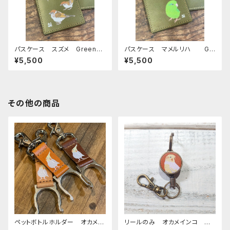
パスケース スズメ Green
パスケース マメルリハ Gr
グリーン 雀 すずめ 栃木レ
een グリーン まめるりは
¥5,500
¥5,500
ザー
栃木レザー
その他の商品
ペットボトルホルダー オカメイ
リールのみ オカメインコ ル
ンコ シナモンパール 栃木レ
チノー レッドブラウン おかめ