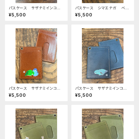
パスケース サザナミインコ
パスケース シマエナガ ベー
ブルー REDBROWN レッド
ジュタータンチェック ブラウ
¥5,500
¥5,500
ブラウン さざなみいんこ 栃
ン 栃木レザー しまえなが
木レザー
Brown
パスケース サザナミインコ 2
パスケース サザナミインコ
羽 ノーマル コバルト ブラウ
ブルー さざなみいんこ ネイ
¥5,500
¥5,500
ン Brown さざなみいんこ
ビー 栃木レザー
栃木レザー