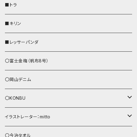
財布
リール付きストラップ
ペンホルダー
■トラ
リールのみ
その他
AppleWatchバンド
■キリン
ストラップ付
L字ファスナー財布
■レッサーパンダ
その他
〇富士金梅（帆布8号）
〇岡山デニム
〇KONBU
ショルダーバッグ
イラストレーター：mitto
あずまバッグ
シマエナガ
〇今治タオル