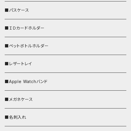
リールのみ
■パスケース
ストラップ付
■ＩＤカードホルダー
■ペットボトルホルダー
■レザートレイ
■Apple Watchバンド
■メガネケース
■名刺入れ