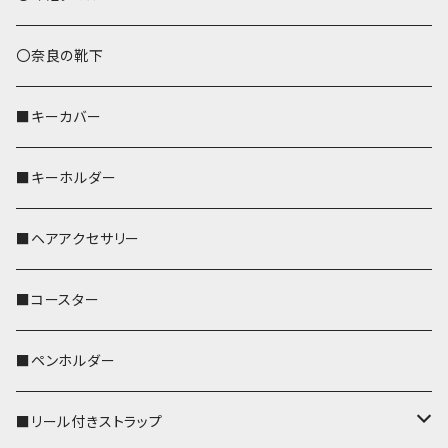
トートバッグ（L）
ハシビロコウ
〇奈良の靴下
バッグインバッグ
オカメインコ
■キーカバー
歌うオカメちゃん
セキセイインコ
■キーホルダー
おかめ３兄弟
文鳥
■ヘアアクセサリー
ぽわん
鹿
■コースター
ペンギン
■ペンホルダー
■リール付きストラップ