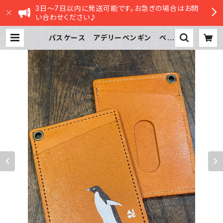
3日～7日以内に発送可能です。お急ぎの場合はお問
い合わせください♪
パスケース アデリーペンギン ペン
ギン CAMEL キャメル ぺんぎ
ん 栃木レザー | sasatte STORE
|ささってストア