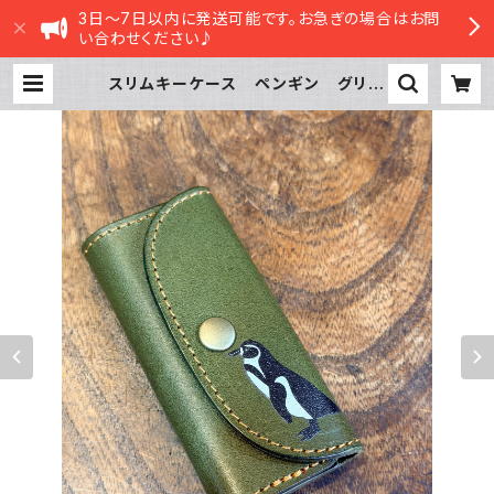
3日～7日以内に発送可能です。お急ぎの場合はお問
い合わせください♪
スリムキーケース ペンギン グリー
ン penguin ぺんぎん 栃木レザ
ー mitto | sasatte STORE|ささ
ってストア