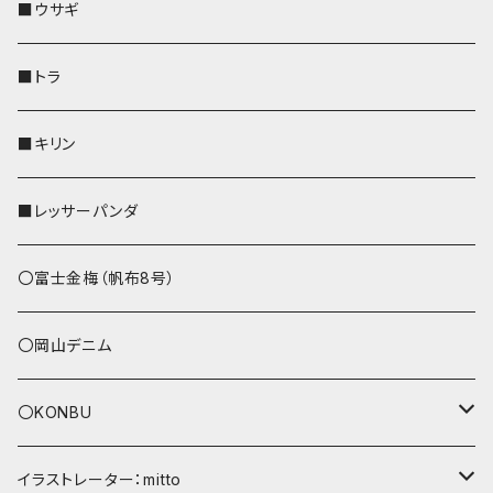
ストラップ付
その他
その他
靴下・ミニタオル
その他
財布
その他
財布
キーケース
Apple Watchバンド
■ウサギ
財布
リール付きストラップ
ペンホルダー
■トラ
リールのみ
その他
AppleWatchバンド
■キリン
ストラップ付
L字ファスナー財布
■レッサーパンダ
その他
〇富士金梅（帆布8号）
〇岡山デニム
〇KONBU
ショルダーバッグ
イラストレーター：mitto