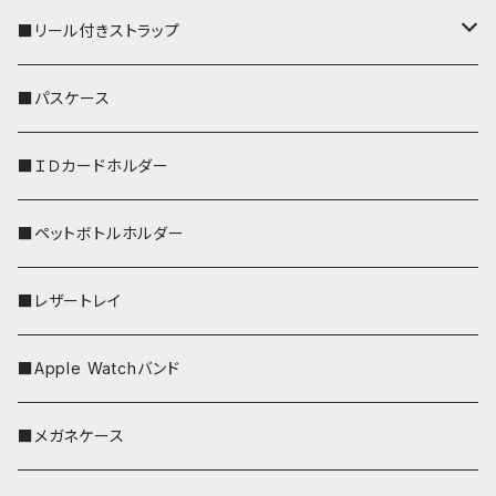
■リール付きストラップ
リールのみ
■パスケース
ストラップ付
■ＩＤカードホルダー
■ペットボトルホルダー
■レザートレイ
■Apple Watchバンド
■メガネケース