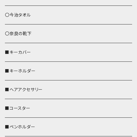
あずまバッグ
シマエナガ
〇今治タオル
トートバッグ（L）
ハシビロコウ
〇奈良の靴下
バッグインバッグ
オカメインコ
■キーカバー
歌うオカメちゃん
セキセイインコ
■キーホルダー
おかめ３兄弟
文鳥
■ヘアアクセサリー
ぽわん
鹿
■コースター
ペンギン
■ペンホルダー