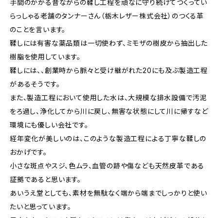
手間のかかる昔ながらの鞣し工程を頑なに守り続けてつくってい
らっしゃる老舗のタンナーさん（栃木レザー株式会社）のつくる革
のことを言います。
鞣しには有害な薬品類は一切使わず、ミモザの樹皮から抽出した
樹脂を使用しています。
鞣しには、、創業時から脈々と受け継がれた20にも及ぶ製造工程
があるそうです。
また、製造工程において使用した水は、大規模な排水設備で汚泥
をろ過し、浄化してから川に戻し、無害な状態にして川に帰すなど
環境にも優しい会社です。
経年変化が美しいのは、このような製造工程による丁寧な鞣しの
おかげです。
小さな斑点やスジ、色ムラ、血管の跡や傷なども天然皮革である
証拠であると思います。
あいうえ堂としても、素材を無駄なく端から端までしっかりと使い
たいと思っています。