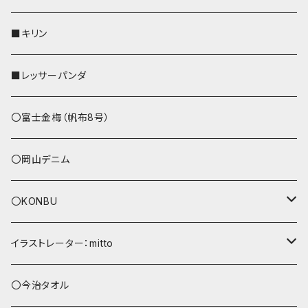
リールのみ
その他
AppleWatchバンド
■キリン
ストラップ付
L字ファスナー財布
■レッサーパンダ
その他
〇富士金梅（帆布8号）
〇岡山デニム
〇KONBU
ショルダーバッグ
イラストレーター：mitto
あずまバッグ
シマエナガ
〇今治タオル