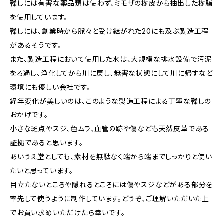
鞣しには有害な薬品類は使わず、ミモザの樹皮から抽出した樹脂
を使用しています。
鞣しには、創業時から脈々と受け継がれた20にも及ぶ製造工程
があるそうです。
また、製造工程において使用した水は、大規模な排水設備で汚泥
をろ過し、浄化してから川に戻し、無害な状態にして川に帰すなど
環境にも優しい会社です。
経年変化が美しいのは、このような製造工程による丁寧な鞣しの
おかげです。
小さな斑点やスジ、色ムラ、血管の跡や傷なども天然皮革である
証拠であると思います。
あいうえ堂としても、素材を無駄なく端から端までしっかりと使い
たいと思っています。
目立たないところや隠れるところには傷やスジなどがある部分を
率先して使うように制作しています。どうぞ、ご理解いただいた上
でお買い求めいただけたら幸いです。