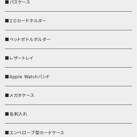
リールのみ
■パスケース
ストラップ付
■ＩＤカードホルダー
■ペットボトルホルダー
■レザートレイ
■Apple Watchバンド
■メガネケース
■名刺入れ
■エンベロープ型カードケース