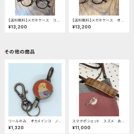
【送料無料】メガネケース コザ
【送料無料】メガネケース オカ
クラインコ イエロー redbr
メインコ 2羽 Green Brown
¥13,200
¥13,200
own レッドブラウン こざくらい
グリーン ブラウン おかめ
んこ 栃木レザー
いんこ 栃木レザー
その他の商品
リールのみ オカメインコ ノ
スマホポシェット スズメ あず
ーマル レッドブラウン おか
き グレー 帆布 すずめ
¥1,320
¥11,000
めいんこ
雀