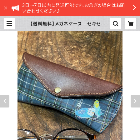
3日～7日以内に発送可能です。お急ぎの場合はお問
い合わせください♪
【送料無料】メガネケース セキセイイ
ンコ 2羽 ノーマル レインボー
ネイビー タータンチェック 栃木レ
ザー | sasatte STORE|ささって
ストア