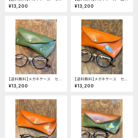
メインコ ぽわん シリーズ
鳥 Brown ブラウン 文鳥
¥13,200
¥13,200
ネイビー タータンチェック 栃
ぶんちょう 栃木レザー
木レザー
【送料無料】メガネケース セキ
【送料無料】メガネケース セキ
セイインコ モノトーン Gree
セイインコ ノーマルブルー
¥13,200
¥13,200
n グリーン せきせいいん
レッドブラウン せきせいいん
こ 栃木レザー
こ 栃木レザー