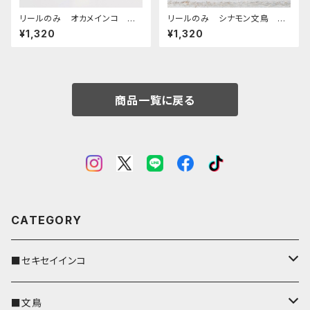
リールのみ オカメインコ モノ
リールのみ シナモン文鳥 グ
トーン ネイビー おかめいん
リーン 文鳥 ぶんちょう ブン
¥1,320
¥1,320
こ
チョウ
商品一覧に戻る
CATEGORY
■セキセイインコ
キーカバー
■文鳥