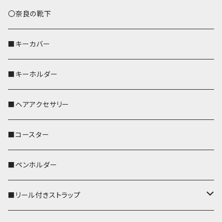
トートバッグ（L）
ハシビロコウ
〇奈良の靴下
バッグインバッグ
オカメインコ
■キーカバー
歌うオカメちゃん
セキセイインコ
■キーホルダー
おかめ３兄弟
文鳥
■ヘアアクセサリー
ぽわん
鹿
■コースター
ペンギン
■ペンホルダー
■リール付きストラップ