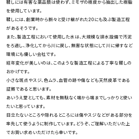
鞣しには有害な薬品類は使わず、ミモザの樹皮から抽出した樹脂
を使用しています。
鞣しには、創業時から脈々と受け継がれた20にも及ぶ製造工程
があるそうです。
また、製造工程において使用した水は、大規模な排水設備で汚泥
をろ過し、浄化してから川に戻し、無害な状態にして川に帰すなど
環境にも優しい会社です。
経年変化が美しいのは、このような製造工程による丁寧な鞣しの
おかげです。
小さな斑点やスジ、色ムラ、血管の跡や傷なども天然皮革である
証拠であると思います。
あいうえ堂としても、素材を無駄なく端から端までしっかりと使い
たいと思っています。
目立たないところや隠れるところには傷やスジなどがある部分を
率先して使うように制作しています。どうぞ、ご理解いただいた上
でお買い求めいただけたら幸いです。