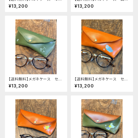
メインコ ぽわん シリーズ
鳥 Brown ブラウン 文鳥
¥13,200
¥13,200
ネイビー タータンチェック 栃
ぶんちょう 栃木レザー
木レザー
【送料無料】メガネケース セキ
【送料無料】メガネケース セキ
セイインコ モノトーン Gree
セイインコ ノーマルブルー
¥13,200
¥13,200
n グリーン せきせいいん
レッドブラウン せきせいいん
こ 栃木レザー
こ 栃木レザー