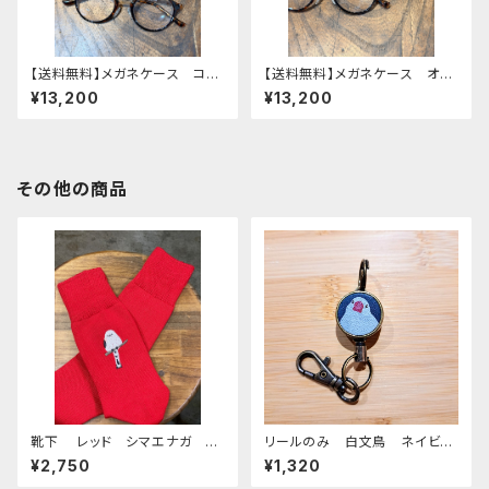
【送料無料】メガネケース コザ
【送料無料】メガネケース オカ
クラインコ イエロー redbr
メインコ 2羽 Green Brown
¥13,200
¥13,200
own レッドブラウン こざくらい
グリーン ブラウン おかめ
んこ 栃木レザー
いんこ 栃木レザー
その他の商品
靴下 レッド シマエナガ く
リールのみ 白文鳥 ネイビ
つした しまえなが 刺繍 日
ー 文鳥 ブンチョウ ぶんちょ
¥2,750
¥1,320
本製 奈良の靴下
う