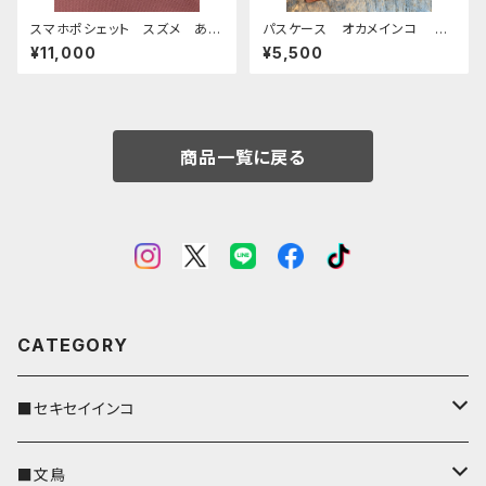
スマホポシェット スズメ あず
パスケース オカメインコ ブ
き グレー 帆布 すずめ
ラウン ダークグリーン おか
¥11,000
¥5,500
雀
めいんこ ぽわんシリーズ 栃
木レザー
商品一覧に戻る
CATEGORY
■セキセイインコ
キーカバー
■文鳥