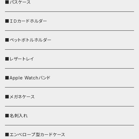
リールのみ
■パスケース
ストラップ付
■ＩＤカードホルダー
■ペットボトルホルダー
■レザートレイ
■Apple Watchバンド
■メガネケース
■名刺入れ
■エンベロープ型カードケース