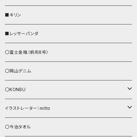
リールのみ
その他
AppleWatchバンド
■キリン
ストラップ付
L字ファスナー財布
■レッサーパンダ
その他
〇富士金梅（帆布8号）
〇岡山デニム
〇KONBU
ショルダーバッグ
イラストレーター：mitto
あずまバッグ
シマエナガ
〇今治タオル