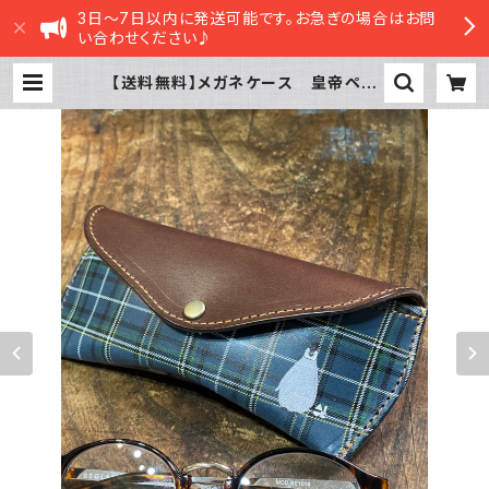
3日～7日以内に発送可能です。お急ぎの場合はお問
い合わせください♪
【送料無料】メガネケース 皇帝ペン
ギン ひな ネイビー タータンチェ
ック エンペラー ペンギン ぺんぎ
ん 栃木レザー | sasatte STORE
|ささってストア