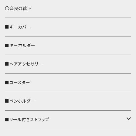
トートバッグ（L）
ハシビロコウ
〇奈良の靴下
バッグインバッグ
オカメインコ
■キーカバー
歌うオカメちゃん
セキセイインコ
■キーホルダー
おかめ３兄弟
文鳥
■ヘアアクセサリー
ぽわん
鹿
■コースター
ペンギン
■ペンホルダー
■リール付きストラップ