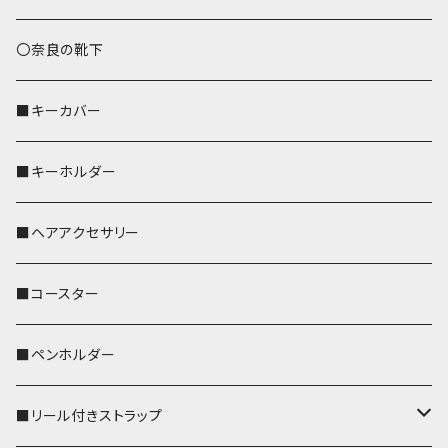
トートバッグ（L）
ハシビロコウ
〇奈良の靴下
バッグインバッグ
オカメインコ
■キーカバー
歌うオカメちゃん
セキセイインコ
■キーホルダー
おかめ３兄弟
文鳥
■ヘアアクセサリー
ぽわん
鹿
■コースター
ペンギン
■ペンホルダー
■リール付きストラップ