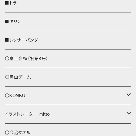
財布
リール付きストラップ
ペンホルダー
■トラ
リールのみ
その他
AppleWatchバンド
■キリン
ストラップ付
L字ファスナー財布
■レッサーパンダ
その他
〇富士金梅（帆布8号）
〇岡山デニム
〇KONBU
ショルダーバッグ
イラストレーター：mitto
あずまバッグ
シマエナガ
〇今治タオル