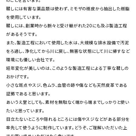
のことを言います。
鞣しには有害な薬品類は使わず、ミモザの樹皮から抽出した樹脂
を使用しています。
鞣しには、創業時から脈々と受け継がれた20にも及ぶ製造工程
があるそうです。
また、製造工程において使用した水は、大規模な排水設備で汚泥
をろ過し、浄化してから川に戻し、無害な状態にして川に帰すなど
環境にも優しい会社です。
経年変化が美しいのは、このような製造工程による丁寧な鞣しの
おかげです。
小さな斑点やスジ、色ムラ、血管の跡や傷なども天然皮革である
証拠であると思います。
あいうえ堂としても、素材を無駄なく端から端までしっかりと使い
たいと思っています。
目立たないところや隠れるところには傷やスジなどがある部分を
率先して使うように制作しています。どうぞ、ご理解いただいた上