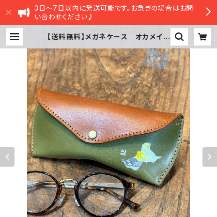
3日～7日以内に発送可能です。お急ぎの場合はお問
い合わせください♪
【送料無料】メガネケース オカメイン
コ 2羽 Green Brown グリー
ン ブラウン おかめいんこ 栃木レ
ザー | sasatte STORE|ささってス
トア