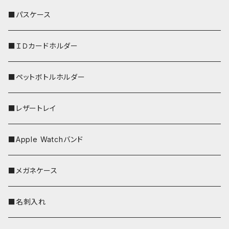
リールのみ
■パスケース
ストラップ付
■ＩＤカードホルダー
■ペットボトルホルダー
■レザートレイ
■Apple Watchバンド
■メガネケース
■名刺入れ