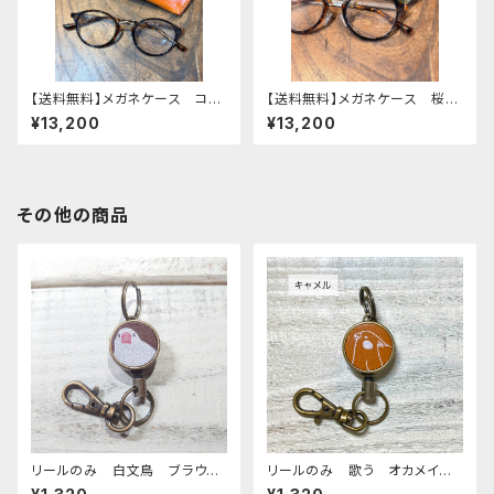
【送料無料】メガネケース コザ
【送料無料】メガネケース 桜文
クラインコ イエロー redbr
鳥 Green グリーン 文鳥
¥13,200
¥13,200
own レッドブラウン こざくらい
栃木レザー
んこ 栃木レザー
その他の商品
リールのみ 白文鳥 ブラウ
リールのみ 歌う オカメイン
ン 文鳥 ぶんちょう ブンチョ
コ モノトーン キャメル おか