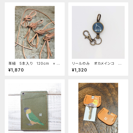
革紐 5本入り 120cm × 3
リールのみ オカメインコ モノ
mm 小鳥のおもちゃ バードト
トーン ネイビー おかめいん
¥1,870
¥1,320
イ
こ