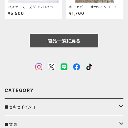
パスケース ズグロシロハライ
キーカバー オカメインコ ノ
ンコ グリーン Green
ーマル ヌメ おかめいんこ
¥5,500
¥1,760
栃木レザー
商品一覧に戻る
CATEGORY
■セキセイインコ
キーカバー
■文鳥