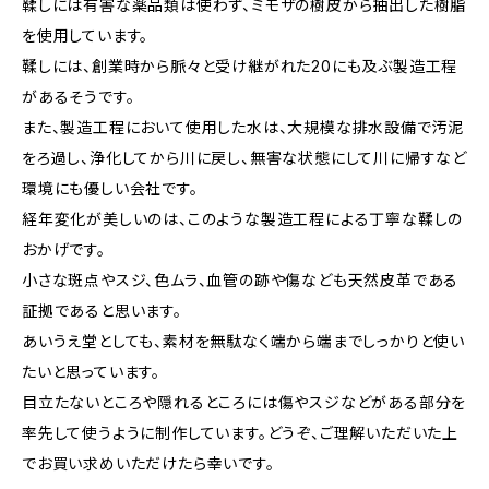
鞣しには有害な薬品類は使わず、ミモザの樹皮から抽出した樹脂
を使用しています。
鞣しには、創業時から脈々と受け継がれた20にも及ぶ製造工程
があるそうです。
また、製造工程において使用した水は、大規模な排水設備で汚泥
をろ過し、浄化してから川に戻し、無害な状態にして川に帰すなど
環境にも優しい会社です。
経年変化が美しいのは、このような製造工程による丁寧な鞣しの
おかげです。
小さな斑点やスジ、色ムラ、血管の跡や傷なども天然皮革である
証拠であると思います。
あいうえ堂としても、素材を無駄なく端から端までしっかりと使い
たいと思っています。
目立たないところや隠れるところには傷やスジなどがある部分を
率先して使うように制作しています。どうぞ、ご理解いただいた上
でお買い求めいただけたら幸いです。