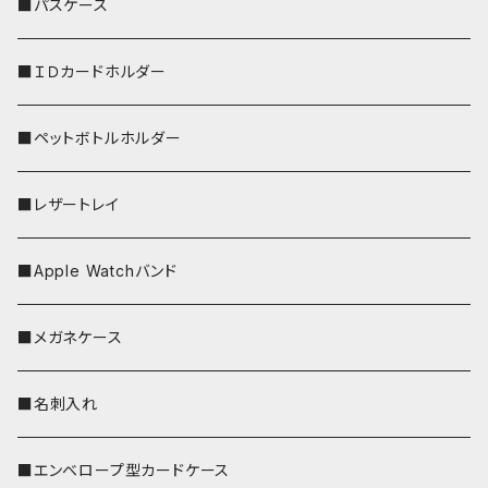
リールのみ
■パスケース
ストラップ付
■ＩＤカードホルダー
■ペットボトルホルダー
■レザートレイ
■Apple Watchバンド
■メガネケース
■名刺入れ
■エンベロープ型カードケース