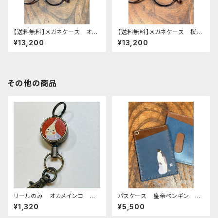
【送料無料】メガネケース オカ
【送料無料】メガネケース 桜文
メインコ 2羽 Green Brown
鳥 Green グリーン 文鳥
¥13,200
¥13,200
グリーン ブラウン おかめ
栃木レザー
いんこ 栃木レザー
その他の商品
リールのみ オカメインコ シ
パスケース 皇帝ペンギン ペ
ナモンパール レッドブラウン
ンギン エンペラー 親子 pe
¥1,320
¥5,500
REDBROWN ぽわんシリー
nguin ネイビー ブラウン
ズ おかめいんこ
栃木レザー