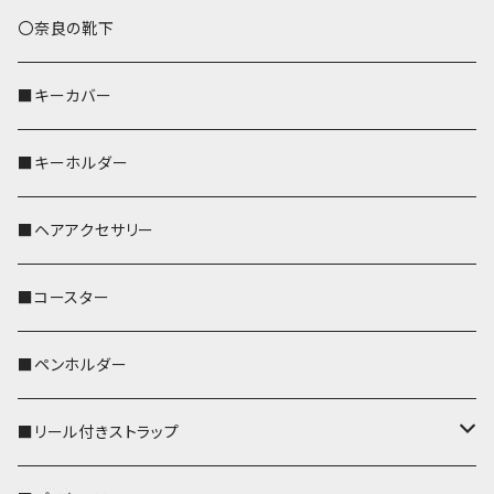
トートバッグ（L）
ハシビロコウ
〇奈良の靴下
バッグインバッグ
オカメインコ
■キーカバー
歌うオカメちゃん
セキセイインコ
■キーホルダー
おかめ３兄弟
文鳥
■ヘアアクセサリー
ぽわん
鹿
■コースター
ペンギン
■ペンホルダー
■リール付きストラップ