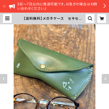
3日～7日以内に発送可能です。お急ぎの場合はお問
い合わせください♪
【送料無料】メガネケース セキセイイ
ンコ モノトーン Green グリー
ン せきせいいんこ 栃木レザー | s
asatte STORE|ささってストア