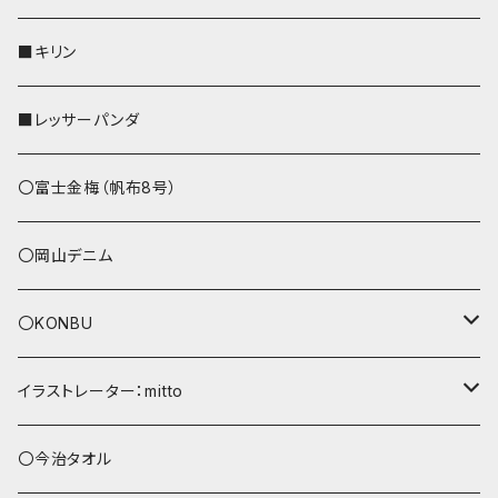
リールのみ
その他
AppleWatchバンド
■キリン
ストラップ付
L字ファスナー財布
■レッサーパンダ
その他
〇富士金梅（帆布8号）
〇岡山デニム
〇KONBU
ショルダーバッグ
イラストレーター：mitto
あずまバッグ
シマエナガ
〇今治タオル