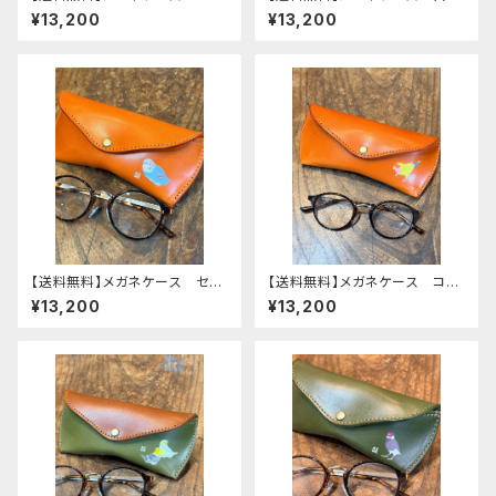
メインコ ぽわん シリーズ
鳥 Brown ブラウン 文鳥
¥13,200
¥13,200
ネイビー タータンチェック 栃
ぶんちょう 栃木レザー
木レザー
【送料無料】メガネケース セキ
【送料無料】メガネケース コザ
セイインコ ノーマルブルー
クラインコ イエロー redbr
¥13,200
¥13,200
レッドブラウン せきせいいん
own レッドブラウン こざくらい
こ 栃木レザー
んこ 栃木レザー