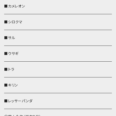
KONBU
その他
靴下・ミニタオル
スマホケース
靴下・ミニタオル
レザートレイ
AppleWatchバンド
ペットボトルホルダー
キーケース
ペンホルダー
名刺入れ
メガネケース
メガネケース
■カメレオン
その他
財布
財布
財布
ペットボトルホルダー
AppleWatchバンド
名刺入れ・カードケース
IDカードケース
AppleWatchバンド
リール付きストラップ
名刺入れ
■シロクマ
リールのみ
靴下・ミニタオル
その他
靴下・ミニタオル
ペンホルダー
財布
AppleWatchバンド
ペットボトルホルダー
メガネケース
ペットボトルホルダー
財布
■サル
ストラップ付
その他
その他
靴下・ミニタオル
その他
財布
その他
財布
キーケース
Apple Watchバンド
■ウサギ
財布
リール付きストラップ
ペンホルダー
■トラ
リールのみ
その他
AppleWatchバンド
■キリン
ストラップ付
L字ファスナー財布
■レッサーパンダ