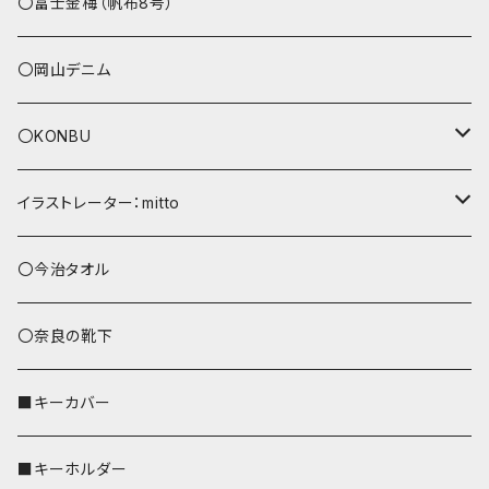
その他
〇富士金梅（帆布8号）
〇岡山デニム
〇KONBU
ショルダーバッグ
イラストレーター：mitto
あずまバッグ
シマエナガ
〇今治タオル
トートバッグ（L）
ハシビロコウ
〇奈良の靴下
バッグインバッグ
オカメインコ
■キーカバー
歌うオカメちゃん
セキセイインコ
■キーホルダー