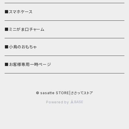
■スマホケース
■ミニがま口チャーム
■小鳥のおもちゃ
■お客様専用一時ページ
© sasatte STORE|ささってストア
Powered by