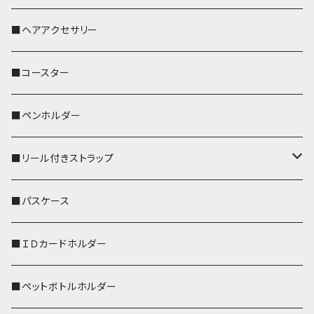
おかめ３兄弟
文鳥
■ヘアアクセサリー
ぽわん
鹿
■コースター
ペンギン
■ペンホルダー
■リール付きストラップ
リールのみ
■パスケース
ストラップ付
■ＩＤカードホルダー
■ペットボトルホルダー