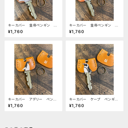
キーカバー 皇帝ペンギン ヒ
キーカバー 皇帝ペンギン ヒ
ナ エンペラー ヒナペン ペ
ナ エンペラー ヒナペン ペ
¥1,760
¥1,760
ンギン Brown ブラウン 栃
ンギン RedBrown レッドブ
木レザー
ラウン 栃木レザー
キーカバー アデリー ペンギ
キーカバー ケープ ペンギ
ン CAMEL キャメル 栃木
ン CAMEL キャメル 栃木
¥1,760
¥1,760
レザー
レザー