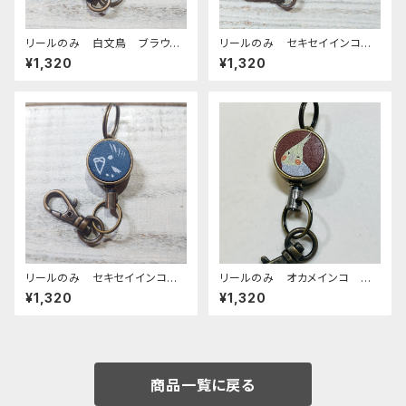
リールのみ 白文鳥 ブラウ
リールのみ セキセイインコ
ン 文鳥 ぶんちょう ブンチョ
オパーリングリーン ブラウン
¥1,320
¥1,320
ウ
AG せきせいいんこ
リールのみ セキセイインコ
リールのみ オカメインコ シ
モノトーン ネイビー せきせ
ナモンパール ブラウン BRO
¥1,320
¥1,320
いいんこ
WN ぽわんシリーズ おかめ
いんこ
商品一覧に戻る