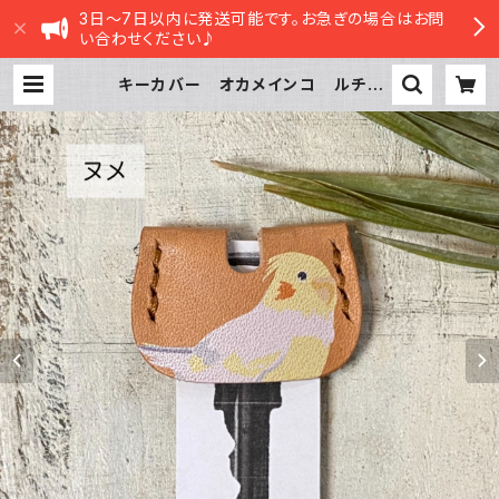
3日～7日以内に発送可能です。お急ぎの場合はお問
い合わせください♪
キーカバー オカメインコ ルチノ
ー beige ベージュ おかめいん
こ 栃木レザー | sasatte STORE
|ささってストア