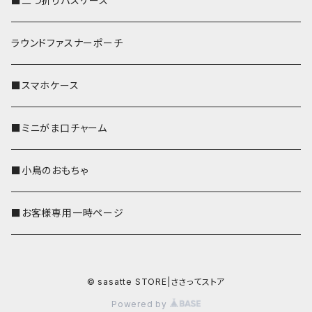
■二つ折りパスケース
ラウンドファスナーポーチ
■スマホケース
■ミニがま口チャーム
■小鳥のおもちゃ
■お客様専用一時ページ
© sasatte STORE|ささってストア
Powered by