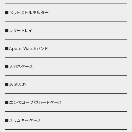
■ペットボトルホルダー
■レザートレイ
■Apple Watchバンド
■メガネケース
■名刺入れ
■エンベロープ型カードケース
■スリムキーケース