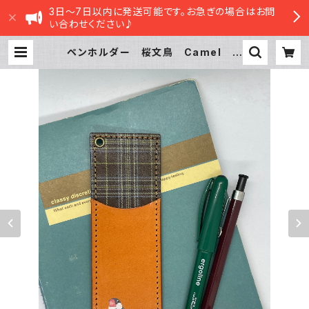
3日～7日以内に発送可能です。お急ぎの場合はお問
い合わせください♪
ペンホルダー 桜文鳥 Camel キ
ャメル 文鳥 ぶんちょう ブンチョ
ウ 栃木レザー | sasatte STO
RE|ささってストア