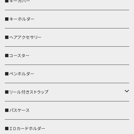
バッグインバッグ
オカメインコ
■キーカバー
歌うオカメちゃん
セキセイインコ
■キーホルダー
おかめ３兄弟
文鳥
■ヘアアクセサリー
ぽわん
鹿
■コースター
ペンギン
■ペンホルダー
■リール付きストラップ
リールのみ
■パスケース
ストラップ付
■ＩＤカードホルダー