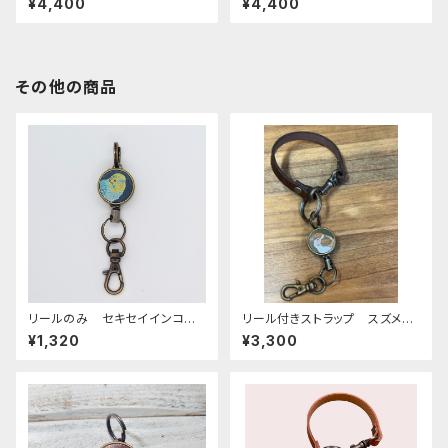
¥4,400
¥4,400
キャメル 栃木レザー おかめ
ャメル 栃木レザー ずぐろしろ
いんこ
はらいんこ
その他の商品
リールのみ セキセイインコ
リール付きストラップ スズメ
レインボー ネイビー せきせ
グリーン × ダークブラウン
¥1,320
¥3,300
いいんこ
すずめ 雀 栃木レザー