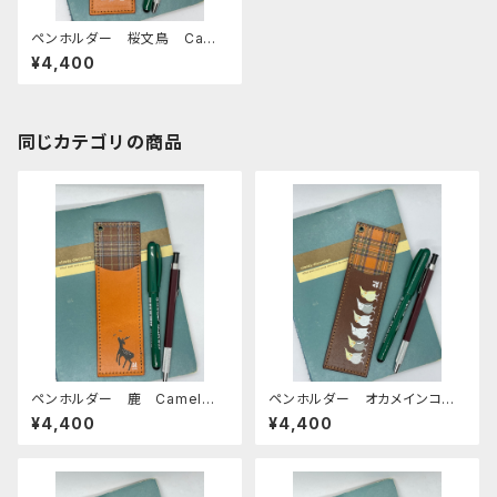
ペンホルダー 桜文鳥 Came
l キャメル 文鳥 ぶんちょ
¥4,400
う ブンチョウ 栃木レザー
同じカテゴリの商品
ペンホルダー 鹿 Camel
ペンホルダー オカメインコ
キャメル 栃木レザー シカ
ぽわん Brown ブラウン キ
¥4,400
¥4,400
奈良
ャメル 栃木レザー おかめい
んこ ノーマル ルチノー シナ
モンパール アルビノ ホワイト
フェイス イエロー