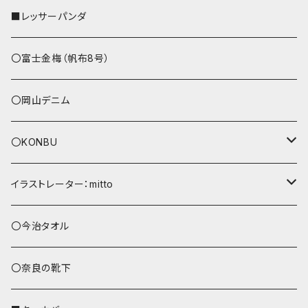
ストラップ付
L字ファスナー財布
■レッサーパンダ
その他
〇富士金梅（帆布8号）
〇岡山デニム
〇KONBU
ショルダーバッグ
イラストレーター：mitto
あずまバッグ
シマエナガ
〇今治タオル
トートバッグ（L）
ハシビロコウ
〇奈良の靴下