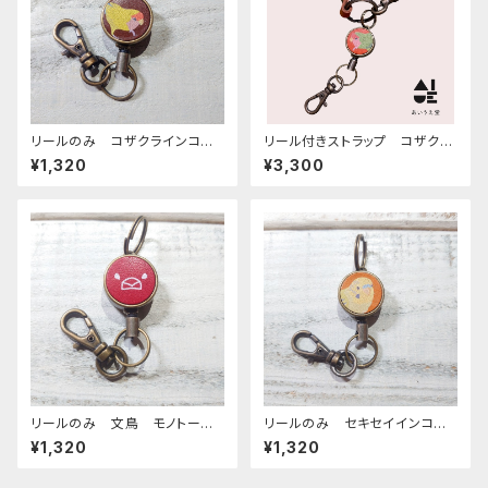
リールのみ コザクラインコ
リール付きストラップ コザクラ
イエロー ブラウン こざくらい
インコ ノーマル レッドブラウ
¥1,320
¥3,300
んこ
ン × キャメル こざくらいん
こ
リールのみ 文鳥 モノトー
リールのみ セキセイインコ
ン レッド ぶんちょう ブンチ
オパーリングリーン CAMEL
¥1,320
¥1,320
ョウ
キャメル せきせいいんこ ライ
トグリーン