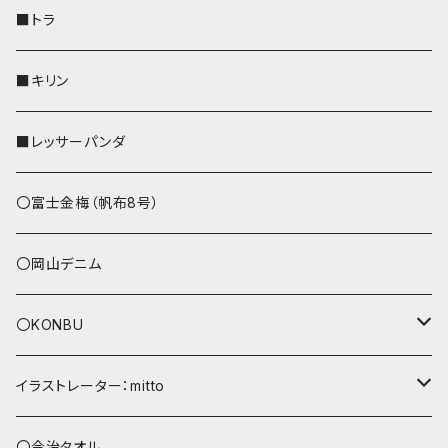
財布
リール付きストラップ
ペンホルダー
■トラ
リールのみ
その他
AppleWatchバンド
■キリン
ストラップ付
L字ファスナー財布
■レッサーパンダ
その他
〇富士金梅（帆布8号）
〇岡山デニム
〇KONBU
ショルダーバッグ
イラストレーター：mitto
あずまバッグ
シマエナガ
〇今治タオル