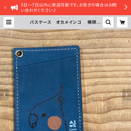
3日～7日以内に発送可能です。お急ぎの場合はお問
い合わせください♪
パスケース オカメインコ 横顔
モノトーン ネイビー おかめいんこ
| sasatte STORE|ささってストア