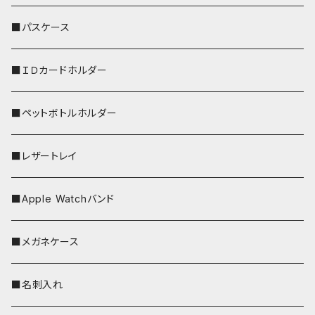
リールのみ
■パスケース
ストラップ付
■ＩＤカードホルダー
■ペットボトルホルダー
■レザートレイ
■Apple Watchバンド
■メガネケース
■名刺入れ