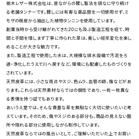
栃木レザー株式会社は、昔ながらの鞣し製法を頑なに守り続け
る老舗タンナーです。鞣しには有害な薬品類を一切使用せず、ミ
モザの樹皮から抽出した植物タンニンを使用しています。
創業当時から受け継がれてきた20にも及ぶ製造工程を経て、時
間と手間を惜しまず丁寧に作られた革は、美しい経年変化を楽し
めることが大きな魅力です。
また、製造工程で使用した水は、大規模な排水設備で汚泥をろ
過・浄化したうえで川へ戻すなど、環境にも配慮したものづくりを
されています。
天然皮革には、小さな斑点やスジ、色ムラ、血管の跡、傷などがあ
ります。これらは天然素材ならではの個性であり、一枚一枚異な
る表情を持つ証でもあります。
あいうえ堂では、そんな貴重な革を無駄なく大切に使いたいと考
えています。そのため、傷やスジのある部分も、商品の見えない箇
所や隠れる部分に使用しながら制作しています。
天然皮革ならではの風合いとして、ご理解いただいた上でお買い