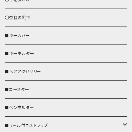
トートバッグ（L）
ハシビロコウ
〇奈良の靴下
バッグインバッグ
オカメインコ
■キーカバー
歌うオカメちゃん
セキセイインコ
■キーホルダー
おかめ３兄弟
文鳥
■ヘアアクセサリー
ぽわん
鹿
■コースター
ペンギン
■ペンホルダー
■リール付きストラップ